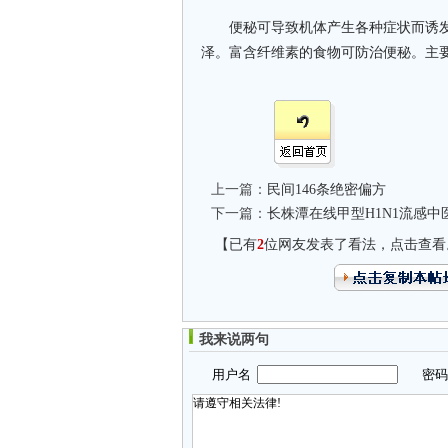
便秘可导致机体产生各种症状而诱发
泽。富含纤维素的食物可防治便秘。主
上一篇：
民间146条绝密偏方
下一篇：
长株潭在线甲型H1N1流感中
【已有
2
位网友发表了看法，点击查看
我来说两句
用户名
密