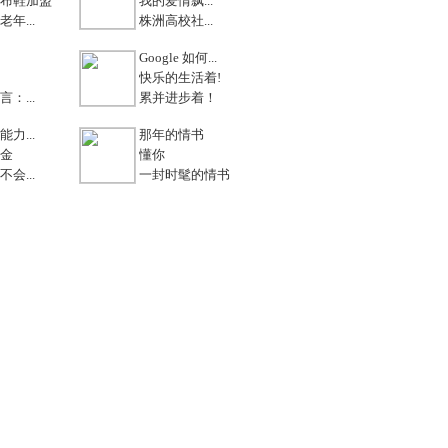
布鞋加盟
我的爱情飘...
年...
株洲高校社...
Google 如何...
快乐的生活着!
：...
累并进步着！
力...
那年的情书
金
懂你
会...
一封时髦的情书