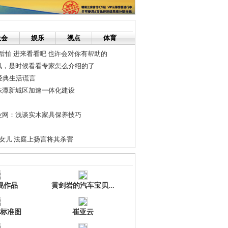
社会
娱乐
视点
体育
 后怕 进来看看吧 也许会对你有帮助的
风，是时候看看专家怎么介绍的了
经典生活谎言
株潭新城区加速一体化建设
业网：浅谈实木家具保养技巧
女儿 法庭上扬言将其杀害
进 张剑飞：完善轨道规划
作对接会南宁召开 现场签约2.6亿美元
视作品
黄剑岩的汽车宝贝...
标准图
崔亚云