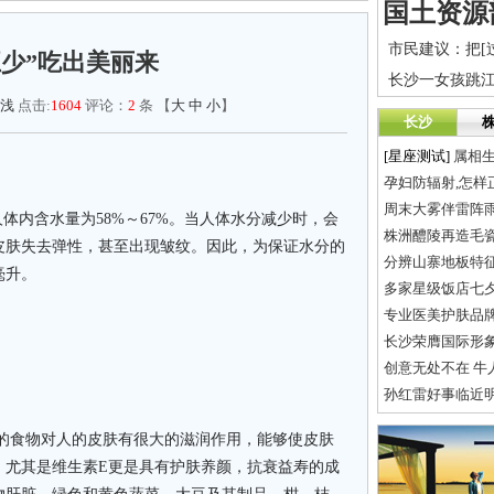
五少”吃出美丽来
浅
点击:
1604
评论：
2
条 【
大
中
小
】
长沙
[星座测试]
属相
孕妇防辐射,怎样
周末大雾伴雷阵雨
内含水量为58%～67%。当人体水分减少时，会
株洲醴陵再造毛
皮肤失去弹性，甚至出现皱纹。因此，为保证水分的
分辨山寨地板特征
毫升。
多家星级饭店七
专业医美护肤品
长沙荣膺国际形
创意无处不在 牛
孙红雷好事临近明
等的食物对人的皮肤有很大的滋润作用，能够使皮肤
，尤其是维生素E更是具有护肤养颜，抗衰益寿的成