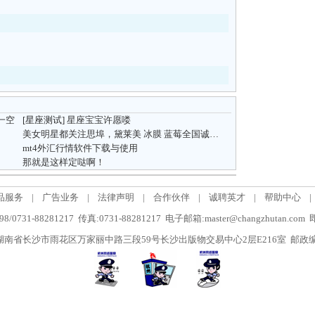
一空
[星座测试]
星座宝宝许愿喽
美女明星都关注思埠，黛莱美 冰膜 蓝莓全国诚招代理
mt4外汇行情软件下载与使用
那就是这样定哒啊！
品服务
|
广告业务
|
法律声明
|
合作伙伴
|
诚聘英才
|
帮助中心
|
/0731-88281217 传真:0731-88281217 电子邮箱:master@changzhutan.c
南省长沙市雨花区万家丽中路三段59号长沙出版物交易中心2层E216室 邮政编码