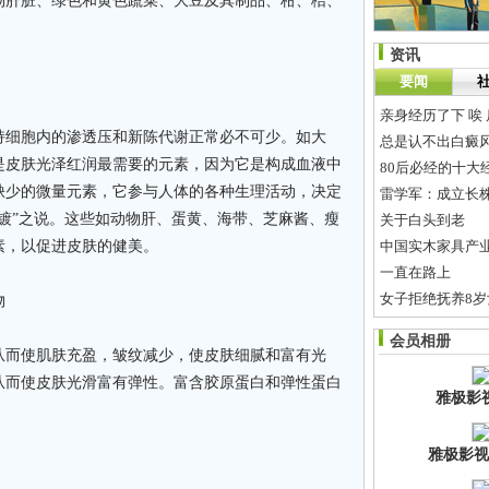
物肝脏、绿色和黄色蔬菜、大豆及其制品、柑、桔、
资讯
要闻
亲身经历了下 唉
细胞内的渗透压和新陈代谢正常必不可少。如大
总是认不出白癜
是皮肤光泽红润最需要的元素，因为它是构成血液中
80后必经的十大
缺少的微量元素，它参与人体的各种生理活动，决定
雷学军：成立长
镀”之说。这些如动物肝、蛋黄、海带、芝麻酱、瘦
关于白头到老
素，以促进皮肤的健美。
中国实木家具产
一直在路上
女子拒绝抚养8岁
物
长株潭交通融合推
会员相册
湖南-东盟产业合
而使肌肤充盈，皱纹减少，使皮肤细腻和富有光
从而使皮肤光滑富有弹性。富含胶原蛋白和弹性蛋白
雅极影
雅极影视