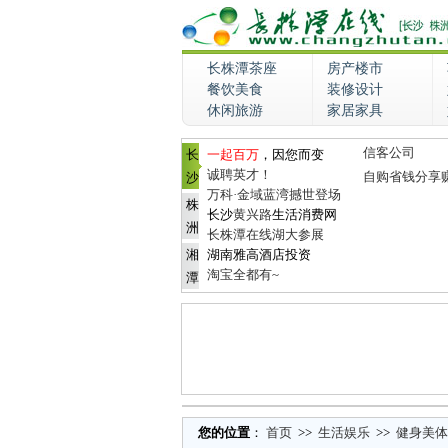
长株潭茶座
房产楼市
餐饮美食
装修设计
休闲旅游
家居家具
信客公司
长
一起百万
，因您而变
诚聘英才！
自购省钱分享
沙
万科·金域蓝湾撼世登场
株
长沙
黄兴路
生活消费网
洲
长株潭在线湖大参展
湘
湖南雅高酒店投资
淘宝全都有~
潭
您的位置
：
首页
>>
生活娱乐
>>
健身美体