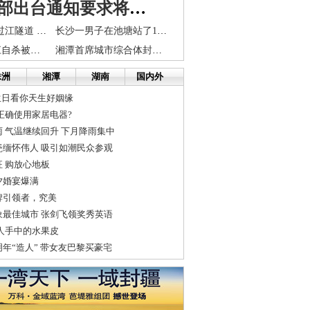
国土资源部出台通知要求将征地补偿提高两至三成
市民建议：把[过江隧道 轨道交通]建成百年工程
长沙一男子在池塘站了1个多小时 挥舞拳头打走劝说人
长沙一女孩跳江自杀被救又冲进车流 为何执意寻死?
湘潭首席城市综合体封顶 长株潭融城再发展
株洲
湘潭
湖南
国内外
生日看你天生好姻缘
正确使用家居电器?
 气温继续回升 下月降雨集中
瓷缅怀伟人 吸引如潮民众参观
 购放心地板
夕婚宴爆满
牌引领者，究美
象最佳城市 张剑飞领奖秀英语
人手中的水果皮
年“造人” 带女友巴黎买豪宅