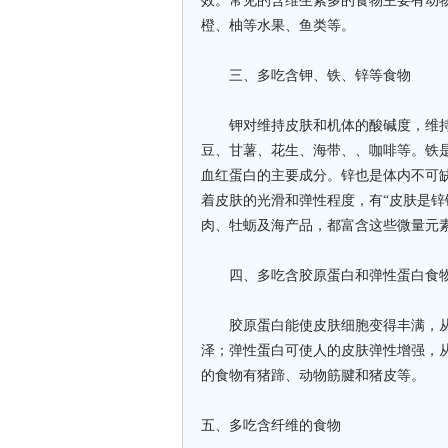
效。常见的含维生素多的食物主要有动
橙、柚等水果、鱼类等。
三、多吃含钾、铁、锌等食物
钾对维持皮肤和机体的酸碱度，维持
豆、甘薯、花生、海带、、咖啡等。铁
血红蛋白的主要成分。锌也是体内不可
着皮肤的光滑和弹性程度，有“皮肤是锌
肉、牡蛎及海产品，都富含这些微量元
四、多吃含胶原蛋白和弹性蛋白食
胶原蛋白能使皮肤细胞变得丰满，从
泽；弹性蛋白可使人的皮肤弹性增强，
的食物有猪蹄、动物筋腱和猪皮等。
五、多吃含纤维的食物