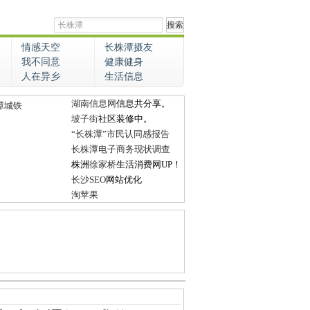
情感天空
长株潭摄友
我不同意
健康健身
人在异乡
生活信息
湖南信息网
信息共分享。
潭城铁
坡子街
社区装修中。
“长株潭”市民认同感报告
长株潭电子商务现状调查
株洲
徐家桥
生活消费网UP！
长沙SEO
网站优化
淘苹果