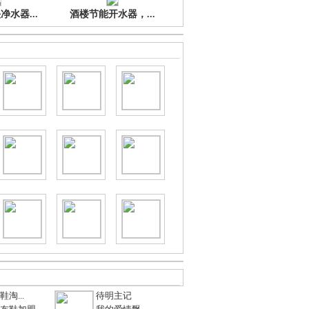
水器...
酒楼节能开水器，...
淘...
待明主记