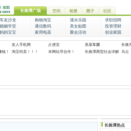
长株潭广场
空间
相册
圈子
社区
车友沙龙
购物淘宝
灌水乐园
求职招聘
婚姻学堂
通信数码
美女贴图
投资理财
妈妈宝宝
家用电器
聚会活动
创业家园
友人手机网
占便宜
美基
车膜
长株
赚钱！
淘宝特卖！！！
本网站寻合作！
长株潭两型社会详解
马云
长株潭热点