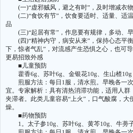
(一)“虚邪贼风，避之有时”，及时增减衣
(二)“食饮有节”，饮食要适时、适量、适
品
(三)“起居有常”，作息要有规律，多动、
(四)“精神内守，病安从来”，保持心态平衡
下，惊者气乱”，对流感产生恐惧之心，也可
更易招致外感
■儿童预防
藿香6g、苏叶6g、金银花10g、生山楂10g
煎服方法：每日1服，清水煎。早晚各一次
宜。专家解析：具有清热消滞功能，适用人群
夹滞者。此类儿童容易“上火”，口气酸腐，大
燥。
■药物预防
1。太子参10g、苏叶6g、黄芩10g、牛蒡子
煎服方法：每日1服，清水煎。早晚各一次