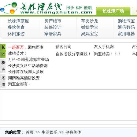
长株潭广场
长株潭茶座
房产楼市
车友沙龙
购物淘宝
餐饮美食
装修设计
婚姻学堂
通信数码
休闲旅游
家居家具
妈妈宝宝
家用电器
信客公司
友人手机网
占
长
一起百万
，因您而变
诚聘英才！
自购省钱分享赚钱！
淘宝特卖！！！
本
沙
万科·金域蓝湾撼世登场
株
长沙
黄兴路
生活消费网
洲
长株潭在线湖大参展
湘
湖南雅高酒店投资
淘宝全都有~
潭
您的位置
：
首页
>>
生活娱乐
>>
健身美体