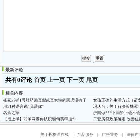
最新评论
共有0评论
首页
上一页
下一页
尾页
相关内容
杨家老铺1号肚脐贴真假或真实性的顾虑没有了
女孩正确的生活方式（请女
用51种语言说“我爱你”
名酒之家
济南做***下垂矫正会不
【指上翠】翡翠网带你认识缅甸翡翠挂件
二套房贷政策确定 改善住
关于长株潭在线
|
产品服务
|
广告业务
|
法律声