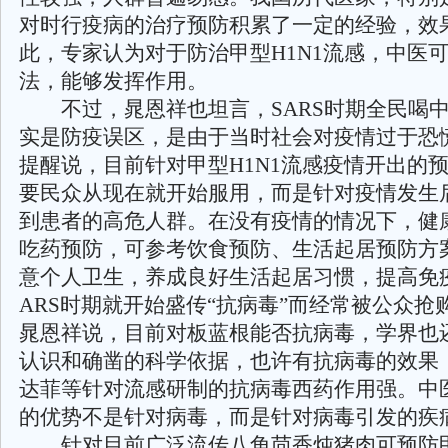
对时行疫病的治疗预防积累了一定的经验，效
此，专家认为对于防治甲型H1N1流感，中医
法，能够发挥作用。
不过，晁恩祥也坦言，SARS时期全民喝中
实是防疫误区，是由于当时社会对疫情过于恐
提醒说，目前针对甲型H1N1流感疫情开出的
要民众从现在就开始服用，而是针对疫情发生
到患者的高危人群。在没有疫情的情况下，健
吃药预防，可参考饮食预防、生活起居预防方
意个人卫生，养成良好生活起居习惯，提高免
ARS时期就开始盛传“抗病毒”而经常被公众抢
晁恩祥说，目前对板蓝根能否抗病毒，学界也
认识和确凿的科学依据，也许有抗病毒的效果
达菲等针对流感研制的抗病毒西药作用强。中
的优势不是针对病毒，而是针对病毒引发的疾
针对目前广泛流传八角茴香炖猪肉可预防甲型