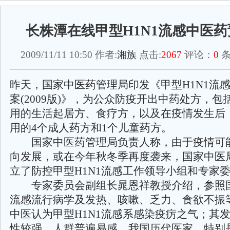
长株潭在线甲型H1N1流感中医
2009/11/11 10:50 作者:
湘族
点击:
2067
评论：
0
条
昨天，国家中医药管理局印发《甲型H1N1流
案(2009版)》，为公众防疫开出中药处方，
用的生活起居方、食疗方，以及在疫情发生后
用的4个成人药方和1个儿童药方。
国家中医药管理局负责人称，由于疫情可
向发展，或在今年秋冬季再度袭来，国家中医
立了防控甲型H1N1流感工作领导小组和专家
专家委员会副组长晁恩祥教授介绍，参照国外
流感流行病学及发热、咳嗽、乏力、食欲不振
中医认为甲型H1N1流感系感染疫疠之气；其
性较强，人群普遍易感。我国历代医家，特别