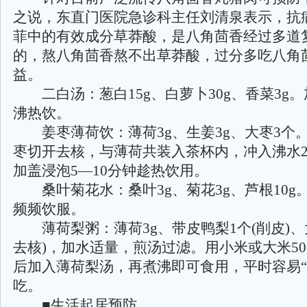
之说，东直门医院急诊科主任刘清泉表示，抗
菲中的有效成分草莽酸，是八角茴香经过多道
的，熬八角茴香熬不出草莽酸，过分多吃八角
益。
二白汤：葱白15g、白萝卜30g、香菜3g
沸热饮。
姜枣薄荷饮：薄荷3g、生姜3g、大枣3个
枣切开去核，与薄荷共装入茶杯内，冲入沸水200
加盖浸泡5—10分钟趁热饮用。
桑叶菊花水：桑叶3g、菊花3g、芦根10g
频频饮服。
薄荷梨粥：薄荷3g、带皮鸭梨1个(削皮)、
去核)，加水适量，煎汤过滤。用小米或大米50
后加入薄荷梨汤，再煮沸即可食用，平时容易“
吃。
■生活起居预防