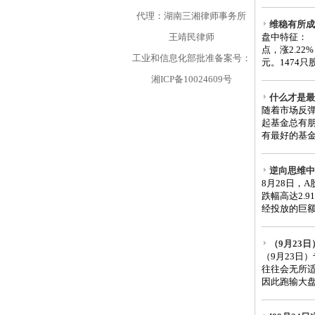
代理：湖南三湘律师事务所
维稳有所成
王靖民律师
盘中特征： 
点，涨2.22%
工业和信息化部批准备案号：
元。1474
湘ICP备10024609号
什么才是最
随着市场反弹
起基金总有
有最好的基金
逆向思维中
8月28日，
跌幅高达2.
经投放的巨额
（9月23
（9月23日
往往会无所
因此跑输大盘