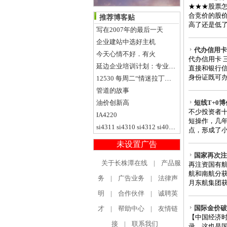
★★★股票怎
合竞价的股
推荐博客贴
高了还是低了
写在2007年的最后一天
企业建站中选好主机
代办信用卡 三天
今天心情不好．有火
代办信用卡 三天
延边企业培训计划：专业晨会流程与技巧
直接和银行
身份证既可办
12530 每周二“情迷拉丁夜”@ SUZIE WONG
管道的故事
油价创新高
短线T+0
不少投资者十
IA4220
短操作，几年
si4311 si4310 si4312 si4010 si4011
点，形成了小
未设置广告
国家再次注
关于长株潭在线
|
产品服
再注资国有航
航和南航分获
务
|
广告业务
|
法律声
月东航集团获
明
|
合作伙伴
|
诚聘英
国际金价破
才
|
帮助中心
|
友情链
【中国经济时
接
|
联系我们
录，这也是国