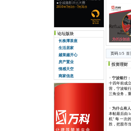
论坛版块
长株潭茶座
生活居家
页码 1/5
首
越策越开心
房产置业
投资理财
情感天空
商家信息
宁波银行：
十四年前成
营，宁波银
三角业务，重
为什么有人
本帖最后由 lo
机” 每 一
胜，把股市当