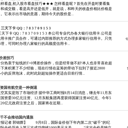
样看盘,初入股市看盘技巧★★★ 怎样看盘呢？首先在开盘时要看集
价和成交额，看是高开还是低开，就是说，和昨天的收盘价相比价格是
。它表示出市场的意愿，期待今天的股价是...
下卡 QQ：7 8 3 7 0 9 1 5 3
下卡 QQ：7 8 3 7 0 9 1 5 3 本公司专业代办各大银行信用卡.公司是
q
信用卡推广员合作，可通过内部推荐的方式办理多家银行信用卡。只凭
理，可同时办理八家银行的高额度信用卡...
博价差技巧
分热衷于短线的T+0博差价操作，但是经常做不好!本人也非常喜欢超
下来积累了不少经验，现在行情在蓝筹的带动下拉到了接近2800
小的反弹泡沫，此时此刻超短操作更适合目前行情...
资国有航空是一种倒退
空其实是毁了市场经济 据中华工商时报8月14日消息，继去年11月东
国资委30亿元注资、12月东航集团再度获得国家注资40亿元、今年5
20亿元政府注资之后，国家将在近期...
千不会推动国内通胀
报记者 郭锦辉】 9月8日，国际金价创下年内第二次“破千”的纪
际金价历史上第三次成功突破1000美元大关。 “这次金价是独立