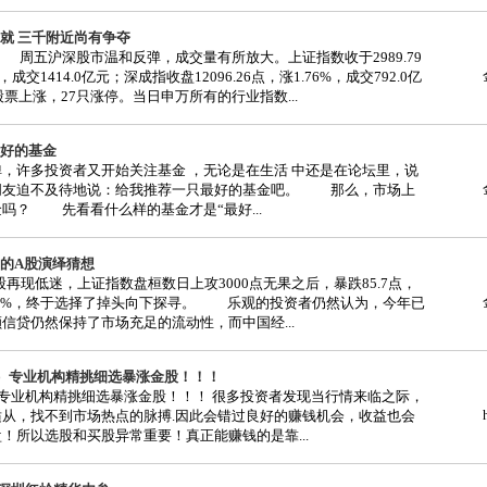
就 三千附近尚有争夺
周五沪深股市温和反弹，成交量有所放大。上证指数收于2989.79
，成交1414.0亿元；深成指收盘12096.26点，涨1.76%，成交792.0亿
只股票上涨，27只涨停。当日申万所有的行业指数...
好的基金
，许多投资者又开始关注基金 ，无论是在生活 中还是在论坛里，说
朋友迫不及待地说：给我推荐一只最好的基金吧。 那么，市场上
吗？ 先看看什么样的基金才是“最好...
的A股演绎猜想
A股再现低迷，上证指数盘桓数日上攻3000点无果之后，暴跌85.7点，
91%，终于选择了掉头向下探寻。 乐观的投资者仍然认为，今年已
信贷仍然保持了市场充足的流动性，而中国经...
日）专业机构精挑细选暴涨金股！！！
）专业机构精挑细选暴涨金股！！！ 很多投资者发现当行情来临之际，
适从，找不到市场热点的脉搏.因此会错过良好的赚钱机会，收益也会
！所以选股和买股异常重要！真正能赚钱的是靠...