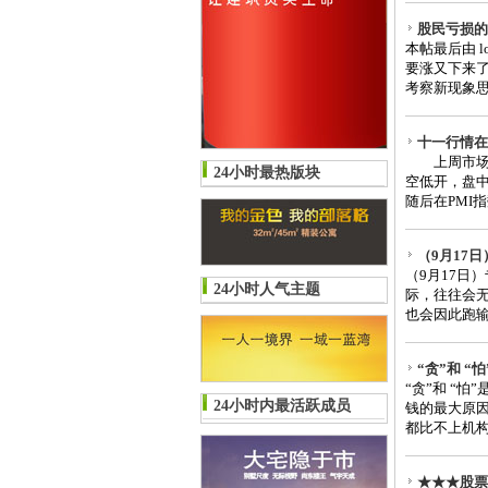
股民亏损的
本帖最后由 lo
要涨又下来了
考察新现象思
十一行情在
上周市场走
24小时最热版块
空低开，盘中
随后在PMI
（9月17
（9月17日
24小时人气主题
际，往往会
也会因此跑输
“贪”和 
“贪”和 “
24小时内最活跃成员
钱的最大原
都比不上机构
★★★股票