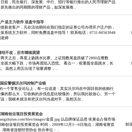
。日前，民生银行、深发展、中行、招行等银行推出的人民币理财产品
原先推出的同期限的理财产品，如深发展推...
户 送主力软件 送盘中指导
回馈新老客户，凡在活动期间在我们指定的证券公司办理开户迁户的，
策系统主力软件，同时免费送盘中指导！ 联系电话：0731-86563948
 刘老师
杀跌情结不改，后市继续观望
两天之后，再度上扬跳水比赛。上证指数尾盘跌破了2800点整数
全面大幅下跌 ，市场再度陷入恐慌。 看点一：权重股全面跳水，长
。 虽然上周五出现了缩量调整，...
国应警惕沃尔玛控制产业链
份的一个零售业论坛上，有一位说道：其实沃尔玛在中国目前的收购行
想像的那么大，它收购的步伐也是比较慢的，所以我比较放心。另一个
说：我根本就没有把沃尔玛当成对手，虽然沃尔...
五届湖南创业项目投资展览会
.changzhutan.com/files/images/金蛋.jpg 以品牌保证品质 依展会占领市场
创
届湖南创业项目投资展览会 时间：2009年12月3—6日地点：湖南省展览
 湖南省连锁经营协会 协办单位：...