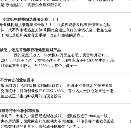
是‘原地起跳’。”高赛尔金银有限公司...
日）专业机构精挑细选暴涨金股！！！
）专业机构精挑细选暴涨金股！！！ 很多投资者发现当行情来临之际，
适从，找不到市场热点的脉搏.因此会错过良好的赚钱机会，收益也会
！所以选股和买股异常重要！真正能赚钱的是靠...
缺乏，还是首选银行稳健型理财产品
 我的家庭总收入一年大概19万元左右吧，房贷每月还1600
，20万，已经还了3年，提前还过一次，现在应该还有16万的本金）,买
月家庭支出比较大，约6000元，有个小孩子一...
不对称让创业板遇冷
报 马红漫】 创业板推出时间日益临近，但真正准备试水的投资者显
交所统计，目前创业板开户率仅3.68%。有业内人士担心如果这一态
创业板正式推出时极可能出现交投清...
缩量调整等待创业板解冻救援
申购日，出逃的力量已经逐渐在减弱。指数也跌近了2800点一线，
症也有所消退，因此两市的杀跌动力不再汹涌。即使是在昨夜欧美股市
经指数狂跌的背景下，依然顽强抵抗住了压力，...