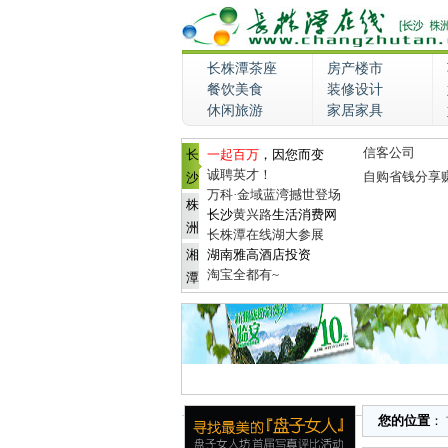
长株潭茶座
房产楼市
餐饮美食
装修设计
休闲旅游
家居家具
信客公司
长
一起百万
，因您而变
诚聘英才！
自购省钱分享
沙
万科·金域蓝湾撼世登场
株
长沙
黄兴路
生活消费网
洲
长株潭在线湖大参展
湘
湖南雅高酒店投资
淘宝全都有~
潭
您的位置
：