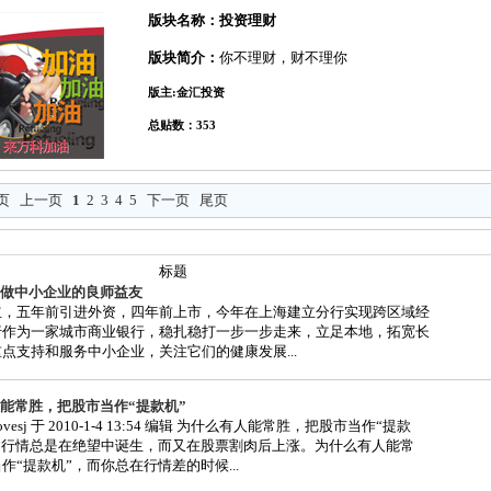
版块名称：投资理财
版块简介：
你不理财，财不理你
版主:金汇投资
总贴数：353
页
上一页
1
2
3
4
5
下一页
尾页
标题
做中小企业的良师益友
立，五年前引进外资，四年前上市，今年在上海建立分行实现跨区域经
行作为一家城市商业银行，稳扎稳打一步一步走来，立足本地，拓宽长
点支持和服务中小企业，关注它们的健康发展...
能常胜，把股市当作“提款机”
vesj 于 2010-1-4 13:54 编辑 为什么有人能常胜，把股市当作“提款
次的行情总是在绝望中诞生，而又在股票割肉后上涨。为什么有人能常
作“提款机”，而你总在行情差的时候...