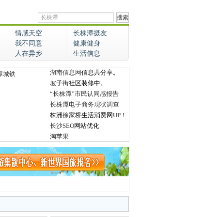
情感天空
长株潭摄友
我不同意
健康健身
人在异乡
生活信息
湖南信息网
信息共分享。
潭城铁
坡子街
社区装修中。
“长株潭”市民认同感报告
长株潭电子商务现状调查
株洲
徐家桥
生活消费网UP！
长沙SEO
网站优化
淘苹果