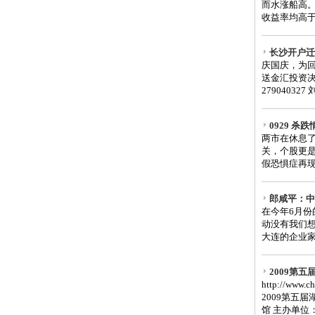
而水涨船高
收益率均高于
长沙开户迁
庆国庆，为
送金汇投资决
279040327
0929 
两市在休息了
关，个股更是
假恐惧症再现
郎咸平：中
在今年6月
动没有我们
大连的企业家
2009第
http://www
2009第五
馆 主办单位：