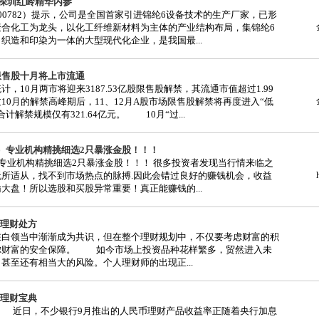
日]深圳红岭精华内参
00782）提示，公司是全国首家引进锦纶6设备技术的生产厂家，已形
聚合化工为龙头，以化工纤维新材料为主体的产业结构布局，集锦纶6
织造和印染为一体的大型现代化企业，是我国最...
股限售股十月将上市流通
计，10月两市将迎来3187.53亿股限售股解禁，其流通市值超过1.99
10月的解禁高峰期后，11、12月A股市场限售股解禁将再度进入“低
计解禁规模仅有321.64亿元。 10月“过...
日）专业机构精挑细选2只暴涨金股！！！
）专业机构精挑细选2只暴涨金股！！！ 很多投资者发现当行情来临之
无所适从，找不到市场热点的脉搏.因此会错过良好的赚钱机会，收益
大盘！所以选股和买股异常重要！真正能赚钱的...
理财处方
在白领当中渐渐成为共识，但在整个理财规划中，不仅要考虑财富的积
虑财富的安全保障。 如今市场上投资品种花样繁多，贸然进入未
甚至还有相当大的风险。个人理财师的出现正...
理财宝典
 近日，不少银行9月推出的人民币理财产品收益率正随着央行加息