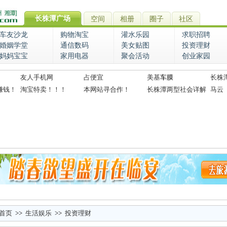
长株潭广场
空间
相册
圈子
社区
车友沙龙
购物淘宝
灌水乐园
求职招聘
婚姻学堂
通信数码
美女贴图
投资理财
妈妈宝宝
家用电器
聚会活动
创业家园
友人手机网
占便宜
美基
车膜
长株
赚钱！
淘宝特卖！！！
本网站寻合作！
长株潭两型社会详解
马云
首页
>>
生活娱乐
>>
投资理财