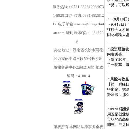
上扬，可以说
服务热线：0731-88281298/073
1-88281217 传真:0731-882812
（9月18
17 电子邮箱:master@changzhut
（9月18日
往往会无所
an.com 即时通讯QQ：
84820
因此跑输大盘
9
投资经验较
办公地址：湖南省长沙市雨花
网友丢丢：
区万家丽中路三段59号长沙出
（贷了20年
了一辆车，每
版物交易中心2层E216室 邮政
编码：410014
风险与收益
【第一财经日
得寥寥。据深
势延续，那么
0928 
周五是创业板
市场的恐高
调整、早盘日
版权所有
本网站法律事务全权