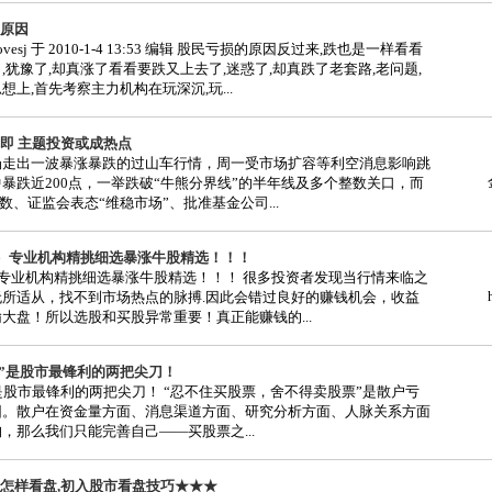
原因
vesj 于 2010-1-4 13:53 编辑 股民亏损的原因反过来,跌也是一样看看
,犹豫了,却真涨了看看要跌又上去了,迷惑了,却真跌了老套路,老问题,
想上,首先考察主力机构在玩深沉,玩...
即 主题投资或成热点
出一波暴涨暴跌的过山车行情，周一受市场扩容等利空消息影响跳
暴跌近200点，一举跌破“牛熊分界线”的半年线及多个整数关口，而
指数、证监会表态“维稳市场”、批准基金公司...
日）专业机构精挑细选暴涨牛股精选！！！
）专业机构精挑细选暴涨牛股精选！！！ 很多投资者发现当行情来临之
无所适从，找不到市场热点的脉搏.因此会错过良好的赚钱机会，收益
大盘！所以选股和买股异常重要！真正能赚钱的...
“怕”是股市最锋利的两把尖刀！
怕”是股市最锋利的两把尖刀！ “忍不住买股票，舍不得卖股票”是散户亏
因。散户在资金量方面、消息渠道方面、研究分析方面、人脉关系方面
，那么我们只能完善自己——买股票之...
怎样看盘,初入股市看盘技巧★★★