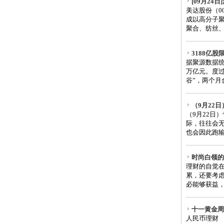
[09月24
美达股份（0
成以高分子
聚合、纺丝、
3188亿
据聚源数据统
万亿元。度过
谷”，两个月合
（9月22
（9月22日
际，往往会
也会因此跑输
时尚白领的
理财的自觉
累，还要考
必能够获益，
十一黄金周
人民币理财