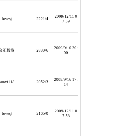
2009/12/11 0
lovesj
2221/4
7:59
2009/9/10 20:
金汇投资
2833/6
00
2009/9/16 17:
huaxi118
2052/3
14
2009/12/11 0
lovesj
2165/0
7:58