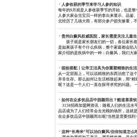
人参收获的季节来学习人参的知识
每年的9月就是人参收获季节的开始，也是整
人参大家会当宝贝一样的拿出来显示、品鉴
北经历了几场大雨，有部分参户损失惨重，不过
贵州白癜风权威医院，家长需度关注儿童生
孩子就是家长朋友们的一切，各位家长都
是如果孩子有个什么疾病，整个家庭都会陷
家介绍的是疾病中的一种：白癜风，我们大家都
缤纷搭配丨让帝王洁具为你重塑精致的生活
从一定层面上，可以说精致的东西治愈了这
并非生存。那么如何让生活精致起来，用“精
呢？这是一个人们一直在探寻求究的问题。 一个
如何在众多饮品店中脱颖而出？酷道喜茶饮
3158招商加盟网资讯：随着人们的生活水
品店成为了人们经常会去光顾的场所，这就
在众多饮品店中脱颖而出呢?当然是需要找到一个
这种“长寿米”可以治白癜风!但你知道怎么