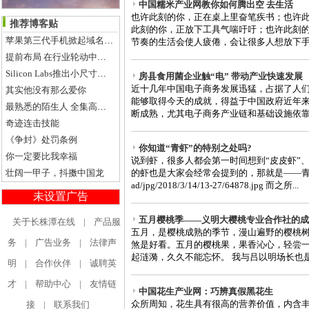
中国糯米产业网教你如何腾出空 去生活
也许此刻的你，正在桌上里奋笔疾书；也许
推荐博客贴
此刻的你，正放下工具气喘吁吁；也许此刻的
苹果第三代手机掀起域名抢注热潮
节奏的生活会使人疲倦，会让很多人想放下手里
提前布局 在行业轮动中把握投资机遇
Silicon Labs推出小尺寸高性能混合信号MCU系列
房县食用菌企业触“电” 带动产业快速发展
近十几年中国电子商务发展迅猛，占据了人
其实他没有那么爱你
能够取得今天的成就，得益于中国政府近年
最熟悉的陌生人 全集高清在线观看
断成熟，尤其电子商务产业链和基础设施依靠市
奇迹连击技能
《争封》处罚条例
你知道“青虾”的特别之处吗?
你一定要比我幸福
说到虾，很多人都会第一时间想到“皮皮虾”、
壮阔一甲子，抖擞中国龙
的虾也是大家会经常会提到的，那就是——青虾。 http:/
ad/jpg/2018/3/14/13-27/64878.jpg 而之所...
未设置广告
五月樱桃季——义明大樱桃专业合作社的成
关于长株潭在线
|
产品服
五月，是樱桃成熟的季节，漫山遍野的樱桃
务
|
广告业务
|
法律声
煞是好看。五月的樱桃果，果香沁心，轻尝
起涟漪，久久不能忘怀。 我与吕以明场长也是相
明
|
合作伙伴
|
诚聘英
才
|
帮助中心
|
友情链
中国花生产业网：巧辨真假黑花生
众所周知，花生具有很高的营养价值，内含丰
接
|
联系我们