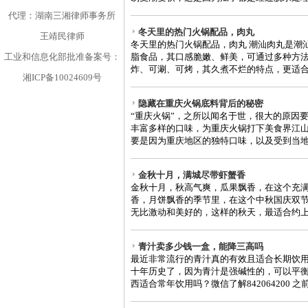
代理：湖南三湘律师事务所
冬天里的热门火锅配品，肉丸
王靖民律师
冬天里的热门火锅配品，肉丸 潮汕肉丸是潮
工业和信息化部批准备案号：
脂食品，其口感脆嫩、鲜美，可通过多种方
炸、可涮、可烤，其久煮不烂的特点，更适合下
湘ICP备10024609号
隐藏在重庆火锅底料背后的秘密
“重庆火锅”，之所以闻名于世，很大的原因
丰富多样的口味，为重庆火锅打下美食界江
要是因为重庆地区的独特口味，以及受到当地地
金秋十月，满城尽带虾蟹香
金秋十月，秋高气爽，瓜果飘香，在这个充
香，月饼飘香的季节里，在这个中秋国庆双
无比激动和美好的，这样的秋天，最适合约上三
青汁卖多少钱一盒，能降三高吗
最近非常流行的青汁真的有效且适合长期饮用
十年历史了，因为青汁是强碱性的，可以平
西适合常年饮用吗？微信了解842064200 之前