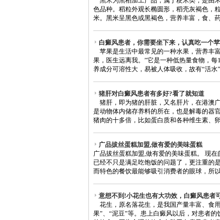
黑米为黑稻加工产品，属于粳米类，是由禾
色品种。稻粒外观长椭圆形，稻壳灰褐色，
米。黑米呈黑色或黑褐色，营养丰富，食、药用
白癜风患者，你需要坐下来，认真吃一个苹
苹果是生活中最常见的一种水果，营养丰富，
果，医生远离我。”它是一种低热量食物，每1
养成分可溶性大，易被人体吸收，故有“活水”之
猪肝对白癜风患者有多好?看了就知道
猪肝，即为猪的肝脏，又名肝片，在港澳广
是动物体内储存养料的所在，也是解毒的器
猪肉的十多倍，比如蛋白质和各种维生素、卵磷
广品拔丝蛋糕加盟,做有爱的美味蛋糕
广品拔丝蛋糕加盟,做有爱的美味蛋糕。 现
已经不只是满足吃饱饭的问题了，更注重的
而特色的餐饮最能够吸引消费者的眼球，所以也
意想不到!小花生也有大功效，白癜风患者可
花生，原名落花生，是我国产量丰富、食用
果”、“泥豆”等。患上白癜风以后，对患者