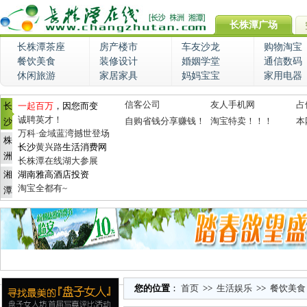
长株潭广场
长株潭茶座
房产楼市
车友沙龙
购物淘宝
餐饮美食
装修设计
婚姻学堂
通信数码
休闲旅游
家居家具
妈妈宝宝
家用电器
信客公司
友人手机网
占
长
一起百万
，因您而变
诚聘英才！
自购省钱分享赚钱！
淘宝特卖！！！
本
沙
万科·金域蓝湾撼世登场
株
长沙
黄兴路
生活消费网
洲
长株潭在线湖大参展
湘
湖南雅高酒店投资
淘宝全都有~
潭
您的位置
：
首页
>>
生活娱乐
>>
餐饮美食