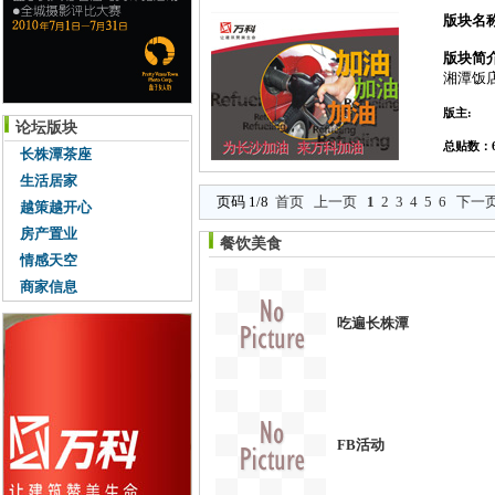
版块名
版块简
湘潭饭
版主:
论坛版块
总贴数：6
长株潭茶座
生活居家
页码 1/8
首页
上一页
1
2
3
4
5
6
下一
越策越开心
房产置业
餐饮美食
情感天空
商家信息
吃遍长株潭
FB活动