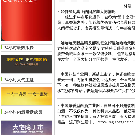
标题
如何买到真正的阳澄湖大闸蟹呢
经过多年市场化运作，被称为“蟹中之冠”
牌，享誉海内外，但随着的假冒伪劣也是日
大闸蟹假货多、售卖混乱等情况，每年都会引起
娃哈哈天眼晶睛发酵乳怎么代理娃哈哈天眼
24小时最热版块
娃哈哈这款产品全名是？ 娃哈哈天眼晶睛发
疲劳领域里面唯一一款保健饮料。 包装规格是多少
库发货，全国大部分地区都是一件代发的。 ..
中国花菇产业网：新菇上市了，你还在吃去
春天一到，万物生机勃勃，这几天，全国气
24小时人气主题
下，有一种生物伴随着温度逐步提升正在悄无
珍”之称的香菇，香菇是低温和变温结实性的菇
中国浓香型白酒产业网：白酒可不只是饮料
白酒，不仅仅作为一种饮料供人品鉴，他还
24小时内最活跃成员
了意想不到的惊喜，有人把酒言欢，有人借
需品，运用到生活中。 http://img.shanghainb.co