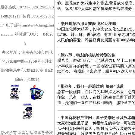
称。黑花生作为花生中的贵族,营养成分极高
服务热线：0731-88281298/073
硒、锰及19种人体所需的氨基酸等营养成分，还
1-88281217 传真:0731-882812
烹饪川菜巧用豆瓣酱 竟如此美味
17 电子邮箱:master@changzhut
中国文化博大精深，其中饮食文化也是如此，
an.com 即时通讯QQ：
84820
以“麻、辣、鲜、香”著称。有着“川菜之魂”
人民的的喜爱。郫县豆瓣发展至今有300多年的
9
办公地址：湖南省长沙市雨花
腊八节，特别的核桃给特别的你
腊八节，俗称“腊八” ，也就是农历的十二
区万家丽中路三段59号长沙出
求丰收吉祥的传统，一些地区也有喝腊八粥
版物交易中心2层E216室 邮政
续至今。 在我们老家这里，腊月初八这天的腊八
编码：410014
那些年，我们一起追过的“虾酱”味道
总有一段旋律，在我们的耳畔挥之不去；总
印象；总有一些人，在我们的生命里留下过
道，是我们一直在寻找和回味的。那种童年的味
中国葵花籽产业网：瓜子受潮还可以放冰箱
大家都知道瓜子是一种很常见的零食，可能
瓜子刚买回来没多久，拆封后瓜子没装进袋
版权所有
本网站法律事务全权
易受潮变软，这是因为瓜子都是经过脱水处理的