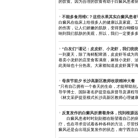
的饮食。因为合理的饮食有助于白癜风患者病情
不能多食用维C？这些水果其实白癜风患者
白癜风在临床上给很多人的健康以及家庭、
的伤害，让人们娇嫩的肌肤，变得更白蝴蝶
响到我们肌肤的美观，所以，我们一定要多多的
“白友们”谨记：皮皮虾、小龙虾，我们统统
一到夏天，除了海鲜配啤酒，皮皮虾等成为
巷卖小龙虾的店里食客满座，麻辣小龙虾、
此美味也十分热衷。大家都知道皮皮虾属于海鲜
母亲节前夕 长沙高新区教师收获精神大餐
“只有自己拥有一个春天的生命，才能帮助别
导学博士、国际著名萨提亚临床督导及课程
《林文采萨提亚模式长沙高新区教师心理健康培
反复发作的白癜风折磨着身体，找到根源远
白癜风患者时时刻刻都在盼望着自己的病
疗，也在寻求尝试着各种各样的方法，尽管
癜风还是会出现反复发作的状态，南宁西京白癜