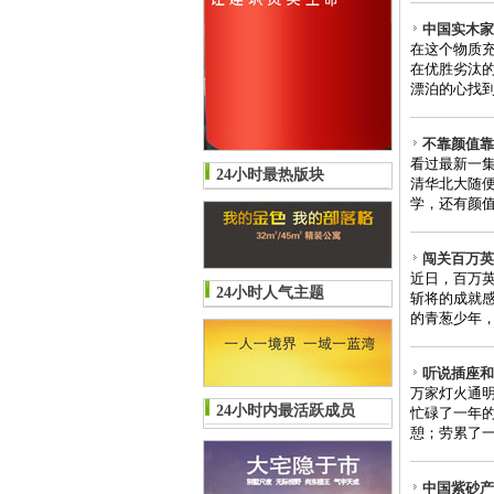
中国实木家
在这个物质
在优胜劣汰
漂泊的心找到一份久违
不靠颜值靠
看过最新一
24小时最热版块
清华北大随
学，还有颜值
闯关百万英
近日，百万
24小时人气主题
斩将的成就
的青葱少年，
听说插座和
万家灯火通
24小时内最活跃成员
忙碌了一年
憩；劳累了一年
中国紫砂产