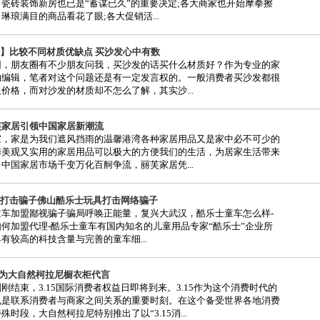
瓷砖装饰新房也已是“蓄谋已久”的重要决定;各大商家也开始摩拳擦
琳琅满目的商品看花了眼;各大促销活...
】比较不同材质优缺点 买沙发心中有数
因，朋友圈有不少朋友问我，买沙发的话买什么材质好？作为专业的家
的编辑，笔者对这个问题还是有一定发言权的。一般消费者买沙发都很
价格，而对沙发的材质却不怎么了解，其实沙...
C丽芙家居引领中国家居新潮流
家，家是为我们遮风挡雨的温馨港湾各种家居用品又是家中必不可少的
馨美观又实用的家居用品可以极大的方便我们的生活，为居家生活带来
中国家居市场千变万化百舸争流，丽芙家居凭...
打击骗子佛山酷乐士玩具打击网络骗子
加盟鄙视骗子骗局呼唤正能量，复兴大武汉，酷乐士童车怎么样-
何加盟代理-酷乐士童车有国内知名的儿童用品专家“酷乐士”企业所
有较高的科技含量与完善的童车细...
即将为大自然柯拉尼橱衣柜代言
刚结束，3.15国际消费者权益日即将到来。3.15作为这个消费时代的
也是联系消费者与商家之间关系的重要时刻。在这个备受世界各地消费
殊时段，大自然柯拉尼特别推出了以“3.15消...