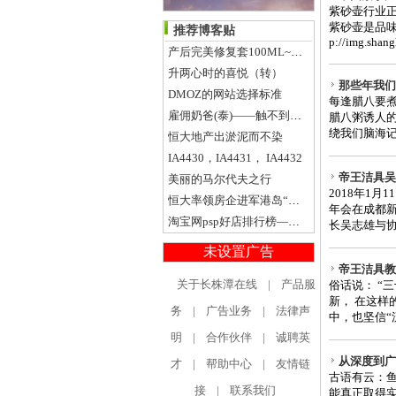
紫砂壶行业
紫砂壶是品味
推荐博客贴
p://img.shang
产后完美修复套100ML~消除妊娠纹，收紧肌肤，创造完美腹部
升两心时的喜悦（转）
那些年我们
DMOZ的网站选择标准
每逢腊八要
雇佣奶爸(泰)——触不到的爱情
腊八粥诱人
绕我们脑海记
恒大地产出淤泥而不染
IA4430，IA4431， IA4432
帝王洁具吴
美丽的马尔代夫之行
2018年1
恒大率领房企进军港岛“淘金”
年会在成都
淘宝网psp好店排行榜——小文：我体验的psp生活！
长吴志雄与协
未设置广告
帝王洁具教
关于长株潭在线
|
产品服
俗话说： “
新， 在这样
务
|
广告业务
|
法律声
中，也坚信“
明
|
合作伙伴
|
诚聘英
从深度到广
才
|
帮助中心
|
友情链
古语有云：
接
|
联系我们
能真正取得