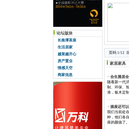
论坛版块
长株潭茶座
生活居家
页码 1/12
越策越开心
房产置业
家居家具
情感天空
商家信息
合生雅居全
随着新一代
制、环保、
准，板木定制
插座还可以
我们当前处
种，他们各
座的颜值了。