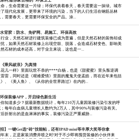
涂料,做你家合格的“环保卫士”
生命，生命需要这一片绿；环保代表着春天，春天需要这一抹绿。城市
进了现代化发展，更带来了环境的污染，当下的人们生活在钢筋丛林
，需要春天，更需要环保安全的产品。涂...
水背胶：防水、免铲网、易施工、环保高效
装行业，天然石材进行建筑装修已成为普遍，但是天然石材的装饰却成
担忧，如果天然石材装修上出现空鼓、脱落，会造成石材变色、影响美
然石材的成本还高，对于业主来说，这也是一...
 《乘风破浪》为真情
花儿一样》里面玩世不恭的****白杨，也是《甜蜜蜜》里头叛逆调
人雷雷，同时还是《艰难爱情》里面的魔鬼天使孟皓，而在近年来包括
》、《美人鱼》、《从你的全世界路过》在内的...
环保装修APP，开启绿色新生活
你知道多少？据最新数据统计，每年210万儿童因装修污染引发的呼
；每年白血病儿童增长人数约为2万人，其中90%与装修污染有关。
后折射出的是血淋淋的事实，装修污染正严重威胁...
】一键Get选“砖”技能帖，还有IPAD mini等丰厚大奖等你拿
末，正是家装消费井喷之时!对于不少即将囤货装修的小伙伴来