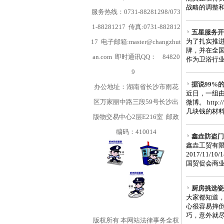
战略的调整和
服务热线：0731-88281298/073
1-88281217 传真:0731-882812
五星服务开
为了扎实推进
17 电子邮箱:master@changzhut
牌，并在全国
an.com 即时通讯QQ：
84820
作为卫浴行业
9
据说99%
办公地址：湖南省长沙市雨花
近日，一组由
区万家丽中路三段59号长沙出
微博。 http://
几块钱的材料 经过
版物交易中心2层E216室 邮政
编码：410014
鑫垚防盗门
鑫垚工贸有限公司砥
2017/11/
国贸促会商业
厨房挑选瓷
大家都知道
心很容易摔
巧，意外就尽
版权所有
本网站法律事务全权