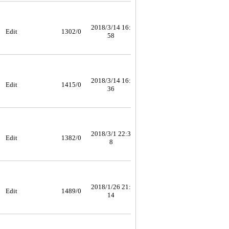
2018/3/14 16:
Edit
1302/0
58
2018/3/14 16:
Edit
1415/0
36
2018/3/1 22:3
Edit
1382/0
8
2018/1/26 21:
Edit
1489/0
14