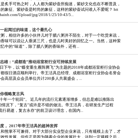
正是炙手可热之时，人人都为紫砂壶所痴迷，紫砂文化也在不断普及，
的象征、紫砂壶是时尚的象征，这样的紫砂壶试问谁人不爱呢？ htt
hainb.com/Upload/jpg/2018/1/25/10-43/5...
一起闻过的味道，这个最扎心
煮粥，相信许多的小伙伴儿对于腊八粥并不陌生，对于一个吃货来说，
的香味可以说让人垂涎三尺，也是儿时美好的回忆之一。当然，这种萦
忆中的“味道”，除了腊八粥的香味外，还有...
志雄：“成都造”推动浴室柜行业可持续发展
月11日下午，以“蝶变重生雁阵腾飞”为主题的2018年成都浴室柜行业协会
新都假日酒店顺利举行。帝王洁具总经理、成都浴室柜行业协会名誉会
会高层及众会员单位共计200多人共襄盛会，...
你领略复古风
三十年一个轮回”。 近几年的流行元素逐渐增多，但总是难以推陈出
的情况下，“复古”或许是不错的做法。帝王洁具，在研发生产过程
流行易逝，复古永存”的前卫设计理念，在国内...
度， 2017年帝王洁具的超神发挥
鱼和熊掌不可兼得。对于大部分实业型企业来说，只有规模上去了，才
实效性发展。但也正是因为随着企业的发展壮大，达到一定规模之后，