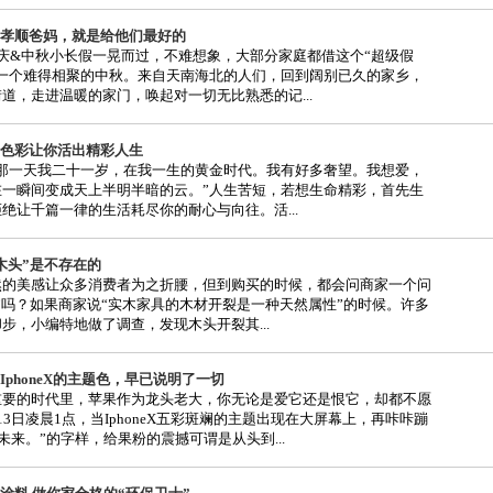
孝顺爸妈，就是给他们最好的
庆&中秋小长假一晃而过，不难想象，大部分家庭都借这个“超级假
了一个难得相聚的中秋。来自天南海北的人们，回到阔别已久的家乡，
道，走进温暖的家门，唤起对一切无比熟悉的记...
色彩让你活出精彩人生
“那一天我二十一岁，在我一生的黄金时代。我有好多奢望。我想爱，
在一瞬间变成天上半明半暗的云。”人生苦短，若想生命精彩，首先生
绝让千篇一律的生活耗尽你的耐心与向往。活...
木头”是不存在的
然的美感让众多消费者为之折腰，但到购买的时候，都会问商家一个问
”吗？如果商家说“实木家具的木材开裂是一种天然属性”的时候。许多
步，小编特地做了调查，发现木头开裂其...
IphoneX的主题色，早已说明了一切
重要的时代里，苹果作为龙头老大，你无论是爱它还是恨它，却都不愿
13日凌晨1点，当IphoneX五彩斑斓的主题出现在大屏幕上，再咔咔蹦
o，未来。”的字样，给果粉的震撼可谓是从头到...