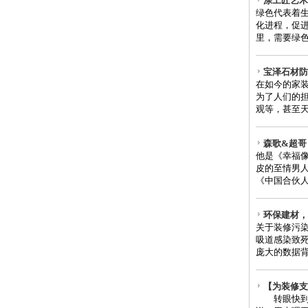
涂工匠艺术
绿色代表着
化进程，促
里，需要绿色
宝泽石材防
在如今的家
为了人们的
观等，甚至天
森歌&超哥
他是《幸福像
皮的至情男
《中国合伙人
环保建材，
关于装修污染
吸道感染致死
庞大的数据背
【为装修支招
转眼快到年