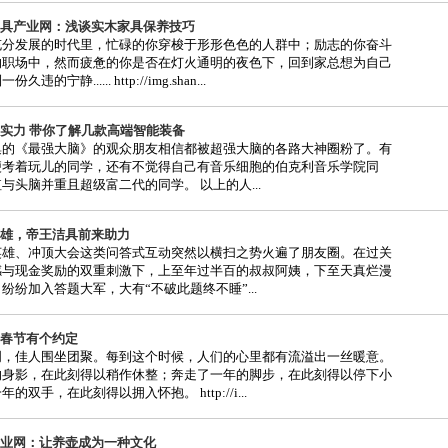
具产业网：浅谈实木家具保养技巧
充分发展的时代里，忙碌的你穿梭于形形色色的人群中；励志的你奋斗
的职场中，然而疲惫的你是否在灯火通明的夜色下，回到家总想为自己
的宁静...... http://img.shan...
实力 带你了解几款高端智能装备
集的《最强大脑》的观众朋友相信都被超强大脑的各路大神圈粉了。有
便考着玩儿的同学，还有不觉得自己有音乐细胞的伯克利音乐学院同
与头脑并重且超级富二代的同学。 以上的人...
雄，帝王洁具前来助力
英雄、冲顶大会这类问答式互动突然以横扫之势火遍了朋友圈。在过关
感与现金奖励的双重刺激下，上至年过半百的叔叔阿姨，下至天真烂漫
纷纷加入答题大军，大有“不破此题终不睡”...
春节有个约定
明，佳人围坐团聚。每到这个时候，人们的心里都有流溢出一丝暖意。
的身影，在此刻得以稍作休整；奔走了一年的脚步，在此刻得以停下小
的双手，在此刻得以拥入怀抱。 http://i...
业网：让养壶成为一种文化