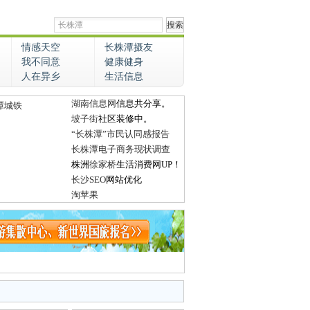
情感天空
长株潭摄友
我不同意
健康健身
人在异乡
生活信息
湖南信息网
信息共分享。
潭城铁
坡子街
社区装修中。
“长株潭”市民认同感报告
长株潭电子商务现状调查
株洲
徐家桥
生活消费网UP！
长沙SEO
网站优化
淘苹果