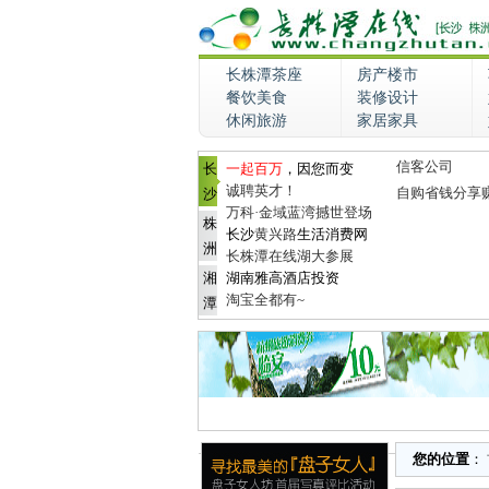
长株潭茶座
房产楼市
餐饮美食
装修设计
休闲旅游
家居家具
信客公司
长
一起百万
，因您而变
诚聘英才！
自购省钱分享
沙
万科·金域蓝湾撼世登场
株
长沙
黄兴路
生活消费网
洲
长株潭在线湖大参展
湘
湖南雅高酒店投资
淘宝全都有~
潭
您的位置
：