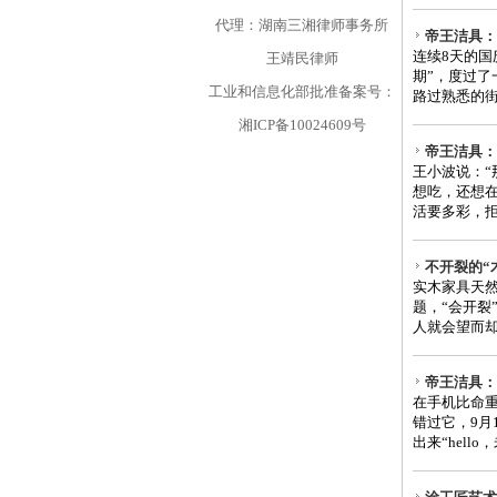
代理：湖南三湘律师事务所
帝王洁具：
连续8天的国
王靖民律师
期”，度过
工业和信息化部批准备案号：
路过熟悉的街
湘ICP备10024609号
帝王洁具：
王小波说：
想吃，还想
活要多彩，拒
不开裂的“
实木家具天
题，“会开裂
人就会望而却
帝王洁具：
在手机比命
错过它，9月
出来“hell