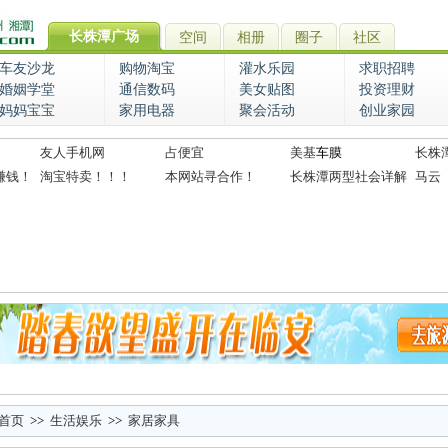
长株潭广场
空间
相册
圈子
社区
车友沙龙
购物淘宝
灌水乐园
求职招聘
婚姻学堂
通信数码
美女贴图
投资理财
妈妈宝宝
家用电器
聚会活动
创业家园
友人手机网
占便宜
美基
车膜
长株
赚钱！
淘宝特卖！！！
本网站寻合作！
长株潭两型社会详解
马云
首页
>>
生活娱乐
>>
家居家具