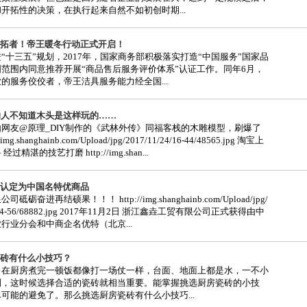
开拓性的决策，在执行起来自然不如初创时期...
拓者！帝王暖冬行动正式开启！
“十三五”规划，2017年，国家商务部积极落实打造“中国服务”国家品
范围内同意推荐开展“商品售后服务评价体系”认证工作。同年6月，
的服务佼佼者，帝王洁具服务能力经全国...
的人不知道木头是这样玩的……
网友@原理_DIY制作的《武林外传》同福客栈的木雕模型，刷爆了
img.shanghainb.com/Upload/jpg/2017/11/24/16-44/48565.jpg 淘宝上
精湛的技艺打磨 http://img.shan...
认定为中国名特优商品
砺奋进再结硕果！！！ http://img.shanghainb.com/Upload/jpg/
10/14-56/68882.jpg 2017年11月2日 浙江鑫垚工贸有限公司正式获得由中
行业分会和中商企名优特（北京...
砖有什么小技巧？
，在厨房煮完一顿饭都像打一场仗一样，台面、地面上都是水，一不小
倒，这时候选择合适的瓷砖就相当重要。能掌握挑选厨房瓷砖的小技
可能的避免了。那么挑选厨房瓷砖有什么小技巧...