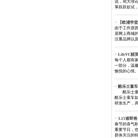
说，用大理石
掌跃跃欲试，
【欧浦学堂
由于工作原
居网上商城
注重品牌以及
LifeV
每个人都有
一部分，温
愉悦的心情。
酷乐士童车
酷乐士童车
酷乐士童车如
研发生产，具
3.15谁
春节的喜气刚
重要节日，
群体关注的特