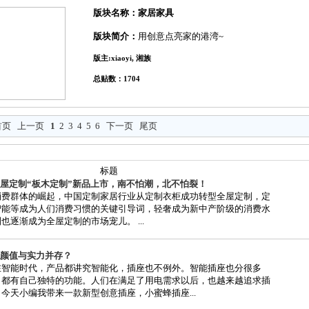
版块名称：家居家具
版块简介：
用创意点亮家的港湾~
版主:xiaoyi, 湘族
总贴数：1704
首页
上一页
1
2
3
4
5
6
下一页
尾页
标题
屋定制“板木定制”新品上市，南不怕潮，北不怕裂！
消费群体的崛起，中国定制家居行业从定制衣柜成功转型全屋定制，定
智能等成为人们消费习惯的关键引导词，轻奢成为新中产阶级的消费水
也逐渐成为全屋定制的市场宠儿。 ...
颜值与实力并存？
在智能时代，产品都讲究智能化，插座也不例外。智能插座也分很多
自都有自己独特的功能。人们在满足了用电需求以后，也越来越追求插
今天小编我带来一款新型创意插座，小蜜蜂插座...