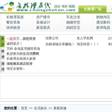
长株潭广场
长株潭茶座
房产楼市
车友沙龙
购物淘宝
餐饮美食
装修设计
婚姻学堂
通信数码
休闲旅游
家居家具
妈妈宝宝
家用电器
信客公司
友人手机网
占
长
一起百万
，因您而变
诚聘英才！
自购省钱分享赚钱！
淘宝特卖！！！
本
沙
万科·金域蓝湾撼世登场
株
长沙
黄兴路
生活消费网
洲
长株潭在线湖大参展
湘
湖南雅高酒店投资
淘宝全都有~
潭
您的位置
：
首页
>>
生活娱乐
>>
家庭装修