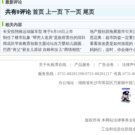
最新评论
共有0评论
首页
上一页
下一页
尾页
相关内容
长安悦翔推运动版车型 将于6月10日上市
地产股狂跌拖累股市引关注
制住了楼市乱象 "帮穷人造房"是政府责任的回归
思迈奥：超市防盗一定要
雨花区学前教育创新主题论坛在万婴幼儿园圆满举行
巴西“兽父”获女儿原谅 自称和女儿“两情相悦”
妈妈们，这时，你会做什
关于长株潭在线
|
产品服务
|
广告业务
|
法律声
服务热线：0731-88281298/0731-88281217 传真:0731-
办公地址：湖南省长沙市雨花区万家丽中路三段5
版权所有
本网站法律事务全
工业和信息化部批