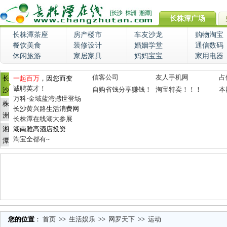
长株潭广场
长株潭茶座
房产楼市
车友沙龙
购物淘宝
餐饮美食
装修设计
婚姻学堂
通信数码
休闲旅游
家居家具
妈妈宝宝
家用电器
信客公司
友人手机网
占
长
一起百万
，因您而变
诚聘英才！
自购省钱分享赚钱！
淘宝特卖！！！
本
沙
万科·金域蓝湾撼世登场
株
长沙
黄兴路
生活消费网
洲
长株潭在线湖大参展
湘
湖南雅高酒店投资
淘宝全都有~
潭
您的位置
：
首页
>>
生活娱乐
>>
网罗天下
>>
运动