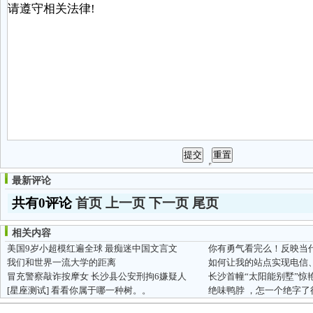
最新评论
共有0评论
首页
上一页
下一页
尾页
相关内容
美国9岁小超模红遍全球 最痴迷中国文言文
你有勇气看完么！反映当代
我们和世界一流大学的距离
冒充警察敲诈按摩女 长沙县公安刑拘6嫌疑人
[星座测试]
看看你属于哪一种树。。
绝味鸭脖 ，怎一个绝字了