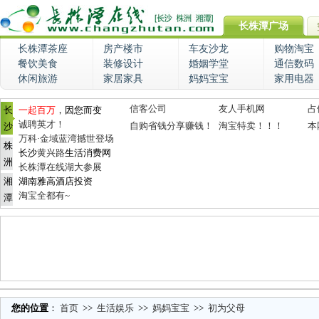
长株潭广场
长株潭茶座
房产楼市
车友沙龙
购物淘宝
餐饮美食
装修设计
婚姻学堂
通信数码
休闲旅游
家居家具
妈妈宝宝
家用电器
信客公司
友人手机网
占
长
一起百万
，因您而变
诚聘英才！
自购省钱分享赚钱！
淘宝特卖！！！
本
沙
万科·金域蓝湾撼世登场
株
长沙
黄兴路
生活消费网
洲
长株潭在线湖大参展
湘
湖南雅高酒店投资
淘宝全都有~
潭
您的位置
：
首页
>>
生活娱乐
>>
妈妈宝宝
>>
初为父母