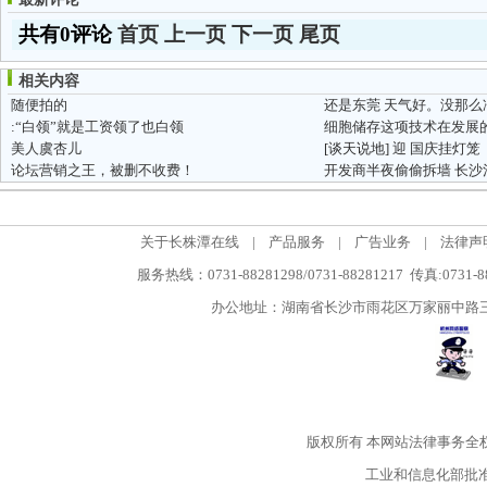
共有0评论
首页
上一页
下一页
尾页
相关内容
随便拍的
还是东莞 天气好。没那么
:“白领”就是工资领了也白领
美人虞杏儿
[谈天说地]
迎 国庆挂灯笼
论坛营销之王，被删不收费！
开发商半夜偷偷拆墙 长
关于长株潭在线
|
产品服务
|
广告业务
|
法律声
服务热线：0731-88281298/0731-88281217 传真:0731-
办公地址：湖南省长沙市雨花区万家丽中路三段5
版权所有
本网站法律事务全
工业和信息化部批