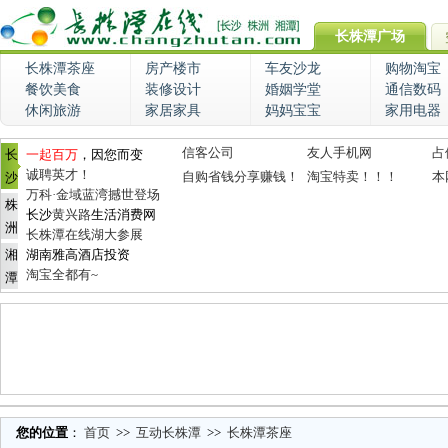
长株潭广场
长株潭茶座
房产楼市
车友沙龙
购物淘宝
餐饮美食
装修设计
婚姻学堂
通信数码
休闲旅游
家居家具
妈妈宝宝
家用电器
信客公司
友人手机网
占
长
一起百万
，因您而变
诚聘英才！
自购省钱分享赚钱！
淘宝特卖！！！
本
沙
万科·金域蓝湾撼世登场
株
长沙
黄兴路
生活消费网
洲
长株潭在线湖大参展
湘
湖南雅高酒店投资
淘宝全都有~
潭
您的位置
：
首页
>>
互动长株潭
>>
长株潭茶座