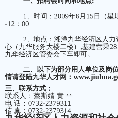
:
一、招聘会时间和地点
2009
6
15
1
、时间：
年
月
日（星
-12
00
：
2
、地点：湘潭九华经济区人力
,
28
心（九华服务大楼二楼）
基建营乘
九华经济区管委会下车即可。
二、以下为部分用人单位及岗
www.jiuhua.g
情请登陆九华人才网：
三、联系方式：
联系人：蔡斯婧
黄
平
0732-2379311
电
话：
0732-2379314
传
真：