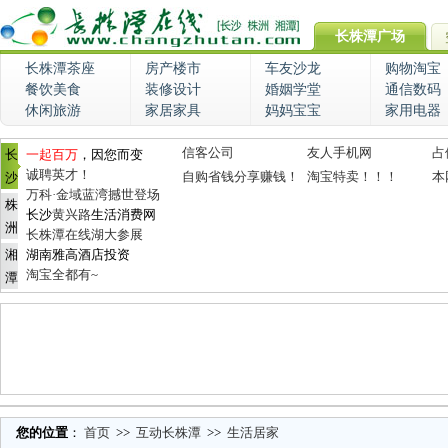
长株潭广场
长株潭茶座
房产楼市
车友沙龙
购物淘宝
餐饮美食
装修设计
婚姻学堂
通信数码
休闲旅游
家居家具
妈妈宝宝
家用电器
信客公司
友人手机网
占
长
一起百万
，因您而变
诚聘英才！
自购省钱分享赚钱！
淘宝特卖！！！
本
沙
万科·金域蓝湾撼世登场
株
长沙
黄兴路
生活消费网
洲
长株潭在线湖大参展
湘
湖南雅高酒店投资
淘宝全都有~
潭
您的位置
：
首页
>>
互动长株潭
>>
生活居家