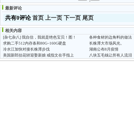
最新评论
共有0评论
首页
上一页
下一页
尾页
相关内容
[杂七杂八]
我自信，我就是绝色宝贝！图！
各种食材的边角料的做法
求购二手512内存条和80G~160G硬盘
长株潭大市场风光。
冷水江加快对接长株潭步伐
湖南公布8月疫情
美国新郎抬花轿迎娶新娘 戒指文在手指上
八块五毛钱让所有人流泪