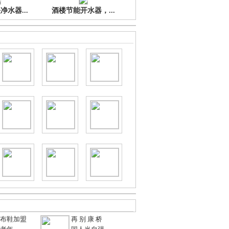
水器...
酒楼节能开水器，...
布鞋加盟
再 别 康 桥