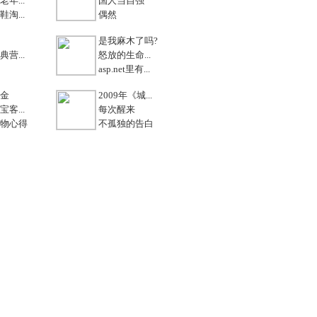
年...
国人当自强
淘...
偶然
是我麻木了吗?
营...
怒放的生命...
asp.net里有...
金
2009年《城...
客...
每次醒来
物心得
不孤独的告白