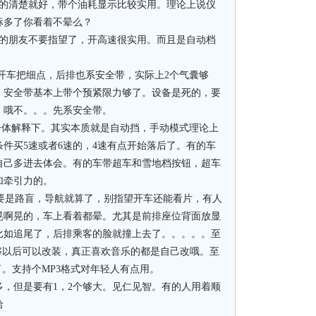
看的清楚就好，带个油耗显示比较实用。理论上说仪
标多了你看着不晕么？
开的朋友不要指望了，开高速很实用。而且是自动档
果开车把细点，后排也系安全带，实际上2个气囊够
。安全带基本上带个预紧限力够了。设备是死的，要
。哦不。。。先系安全带。
一体解释下。其实本质就是自动挡，手动模式理论上
件买5速或者6速的，4速有点开始落后了。有的车
自己多进去体会。有的车带超车和雪地档按钮，超车
加牵引力的。
真要是路盲，导航就算了，别指望开车还能看片，有人
晃啊晃的，车上看着都晕。尤其是前排座位背面放显
比如追尾了，后排乘客的脸就撞上去了。。。。。至
够以后可以改装，真正喜欢音乐的都是自己改哦。至
了。支持个MP3格式对年轻人有点用。
多，但是要有1，2个够大。见仁见智。有的人用着顺
哈