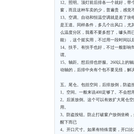
12。照明。顶灯前后排各一个就好，带
窗，而且这种车卖的少，普遍贵，感觉
13。空调。自动和恒温空调就是差了块
是王道。同样条件，多几个出风口，尤
么温度分区，我看不要多想了，噱头而
能），这个挺实用，不过用一段时间以
14。扶手。有扶手也好，不过一般影响
谓。
15。轴距。想后排也舒服。260以上
动轴的，后排中央有个包不要见怪，解
五。尾仓。包括空间，后排放倒，防盗按
1。空间。一般来说400足够了。不会想
2。后派放倒。这个可以有效扩大尾仓
用。
3。防盗按钮。防止打破窗户放倒坐椅
醒下而已
4。开口尺寸。如果有特殊需要，开口