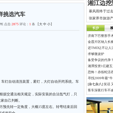
样挑选汽车
PE
点击:
2875
评论：
1
条 【
大
中
小
】
长沙
济南下巴整形手
金霞片区纳入长株
还TMD让不让人
求够微波炉
备受争议的代孕
湘潭投资1亿建五
恐怖！赤练蛇活
寻找2009年最“
，车灯自动清洗装置，雾灯，大灯自动开闭系统。车
[杂七杂八]
笑话 
客车深夜行车不
是根据交通法相关规定，实际安装的合法氙气灯，只
大家自己判断。
方预先转一定角度，大概15度左右。转弯结束后回