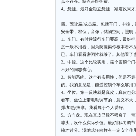
点不存在。缺点是维护费。
4。悬挂。最好全独立悬挂，减震效果
四。驾驶席/成员席。包括车门，中控，
安全带，档位，音像，储物空间，照明
1。车门。有时候流行车门要高，最好
度一般不用看，因为防撞梁你根本看不
已。车门看看密闭性就够了。其他看了
2。中控。这个比较实用，摇个窗锁个门
不好的同志省心。
3。智能系统。这个有实用性，但是不
的。我的意见是，能遥控锁个车么够用
4。坐位。第一反映就是真皮，真皮也
看车。坐位上带电动调节的，意义不大
撑/加热/按摩。我看属于个人爱好。
5。方向盘。现在真皮已经不稀奇了，带
噱头，没什么实际价值。最好能4向调
缩才过分。溃缩式转向柱有一定安全作