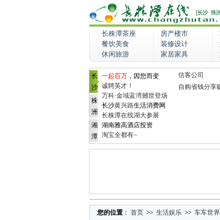
长株潭茶座
房产楼市
餐饮美食
装修设计
休闲旅游
家居家具
信客公司
长
一起百万
，因您而变
诚聘英才！
自购省钱分享
沙
万科·金域蓝湾撼世登场
株
长沙
黄兴路
生活消费网
洲
长株潭在线湖大参展
湘
湖南雅高酒店投资
淘宝全都有~
潭
您的位置
：
首页
>>
生活娱乐
>>
车车世界