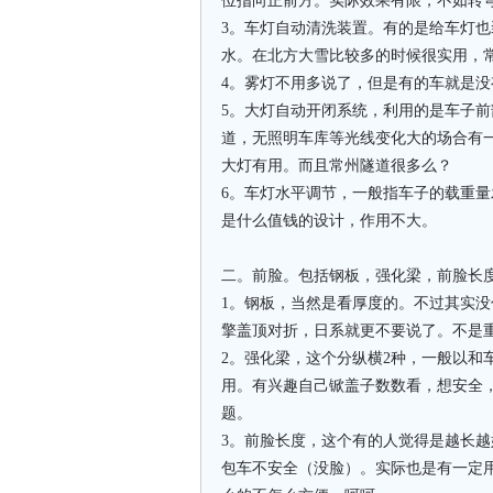
位指向正前方。实际效果有限，不如转
3。车灯自动清洗装置。有的是给车灯
水。在北方大雪比较多的时候很实用，
4。雾灯不用多说了，但是有的车就是没有
5。大灯自动开闭系统，利用的是车子
道，无照明车库等光线变化大的场合有
大灯有用。而且常州隧道很多么？
6。车灯水平调节，一般指车子的载重
是什么值钱的设计，作用不大。
二。前脸。包括钢板，强化梁，前脸长
1。钢板，当然是看厚度的。不过其实没
擎盖顶对折，日系就更不要说了。不是
2。强化梁，这个分纵横2种，一般以和
用。有兴趣自己锨盖子数数看，想安全
题。
3。前脸长度，这个有的人觉得是越长
包车不安全（没脸）。实际也是有一定