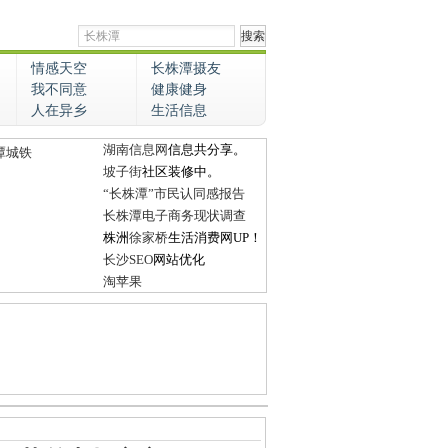
情感天空
长株潭摄友
我不同意
健康健身
人在异乡
生活信息
湖南信息网
信息共分享。
潭城铁
坡子街
社区装修中。
“长株潭”市民认同感报告
长株潭电子商务现状调查
株洲
徐家桥
生活消费网UP！
长沙SEO
网站优化
淘苹果