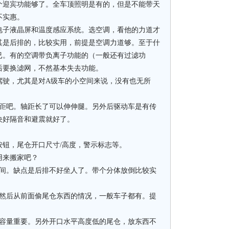
个迎宾功能够了。全车顶照明是有的，但是不能带天
不实惠。
电子液晶屏和温度感应系统。选空调，看他的力道才
其是后排的，比较实用，前提是空调力道够。至于什
已。有的空调带负离子功能的（一般还有过滤功
后要换滤网，不然基本失去功能。
驾驶，尤其是对A级车的小空间来说，没有也无所
的轴距吧。轴距长了可以伸伸腿。另外后驱动车是有传
决好隔音和避震就好了。
钮，尾仓开口尺寸/高度，警示标志等。
用来搬家吧？
空间。缺点是后排不好坐人了。带个分体放倒比较实
，然后从前面偷尾仓东西的情况，一般车子都有。提
比容量重要。另外开口水平高度低的尾仓，放东西不