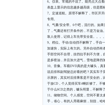
6。仪表。常规的不说了。能亮点大点
表盘上显示的信息越多越高级，但是图
7。定速巡航。原理不解释了，市区开
专用。
8。气囊/安全带。6个吧，流行的。如
了，气囊还有打开条件的，不是万金油
靠人使用，记得上车先带安全套。。。
9。档位。手动/自动挡不解释了，手自
加速快，实际上有欠的。另外自动挡有条
手部空间不合理，挂挡拉手刹不方便，
是多喷油，并且加大进气，雪地是降挡
10。音像。车载DVD真的是大噱头，
说后排和副驾驶总好看的吧？其实车子
示屏的，其实对后排乘客是不安全的，
于放CD，个人觉得买车4喇叭够了。不
于什么6CD之类的，噱头明显，不解释
11。储物空间。个人感觉，空间不要太
手，省心，有的人用着麻烦，别扭，哈