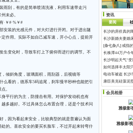
弯减速安全。
也装雨刮，有的是简单喷清洗液，利用车速带走污
常州未必。
资讯
要闻
·￥#·%￥#
前部安装的光感元件，对大灯进行开闭。对于进出隧
长沙的房价真的降
一定作用。实际不如自己减车速，开小心点，提前开
长沙新婚夫妻婚床
[杂七杂八]
戒指
量发生变化时，导致车灯上下俯仰而进行的调节。不
长株潭44万户今
长沙明起天气“变
如何选择丰太阳
电动车被盗 长
度，倾斜角度，玻璃面积，雨刮器，后视镜等
康臣美克硅藻泥
什么看的，德系车5码追尾，刹车慢半秒种也能把引
长沙金饰价每克3
重点。
会员相册
萍乡市电子商务
车身平行的为主，防撞击有用。对保护发动机也有
，越多越好。不过具体怎么布置合理，还是个技术问
雅极影
越好，因为看起来安全，比较典型的就是普遍认为面
雅极影视
用处的。喜欢安全的要买长脸车，不过开起来转弯什