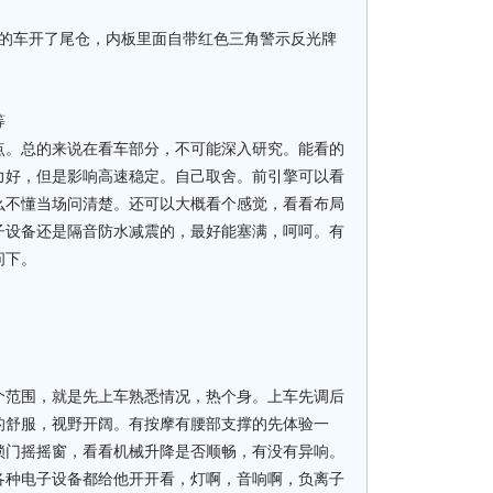
有的车开了尾仓，内板里面自带红色三角警示反光牌
等
点。总的来说在看车部分，不可能深入研究。能看的
力好，但是影响高速稳定。自己取舍。前引擎可以看
么不懂当场问清楚。还可以大概看个感觉，看看布局
子设备还是隔音防水减震的，最好能塞满，呵呵。有
问下。
个范围，就是先上车熟悉情况，热个身。上车先调后
的舒服，视野开阔。有按摩有腰部支撑的先体验一
锁门摇摇窗，看看机械升降是否顺畅，有没有异响。
各种电子设备都给他开开看，灯啊，音响啊，负离子