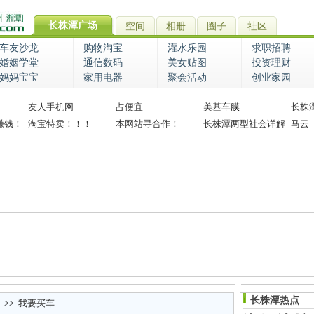
长株潭广场
空间
相册
圈子
社区
车友沙龙
购物淘宝
灌水乐园
求职招聘
婚姻学堂
通信数码
美女贴图
投资理财
妈妈宝宝
家用电器
聚会活动
创业家园
友人手机网
占便宜
美基
车膜
长株
赚钱！
淘宝特卖！！！
本网站寻合作！
长株潭两型社会详解
马云
长株潭热点
>>
我要买车