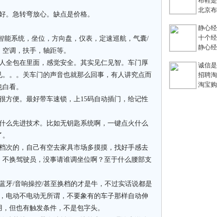
布鞋是老
北京布鞋
才好。急转弯放心。缺点是价格。
静心经
十个经典
智能系统，坐位，方向盘，仪表，定速巡航，气囊/
静心经
，空调，扶手，轴距等。
把人全包在里面，感觉安全。其实见仁见智。车门厚
诚信是
见。。。关车门的声音也就那么回事，有人讲究点而
招聘淘宝
淘宝购
也白看。
很方便。最好带车速锁，上15码自动插门，给记性
算什么先进技术。比如无钥匙系统啊，一键点火什么
了。
分档次的，自己有空去家具市场多摸摸，找好手感去
，不换驾驶员，没事请谁调坐位啊？至于什么腰部支
蓝牙/音响操控/甚至换档的才是牛，不过实话说都是
节，电动不电动无所谓，不要象有的车子那样自动伸
用，但也有触发条件，不是包字头。