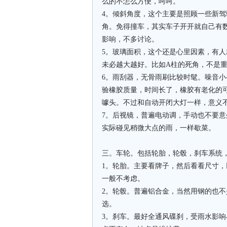
么的不怎么方便，呵呵。
4。倾斜角度，这个主要是照顾一些新驾
角。免得撞车，其实车子开开就自己有
影响，不多讨论。
5。玻璃面积，这个还是心里因素，有
未必越大越好。比如A柱的死角，不是
6。雨刮器，无骨雨刷比较时髦。噪音
验橡胶质量，时间长了，橡胶有老化的
噱头。不过和自动开闭大灯一样，意义
7。后视镜，普遍电动调，手动也不要
实际碰见稍微大点的雨，一样歇菜。
三。车轮。包括轮胎，轮毂，刹车系统
1。轮胎。主要看牌子，然后看看尺寸
一般不考虑。
2。轮毂。普遍铝合金，当然用钢的也
选。
3。刹车。最好全通风碟刹，受雨水影