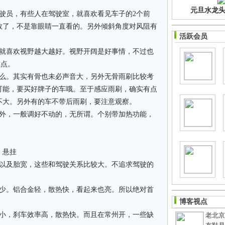
元旦水龙头净
驶员，有些人在驾驶室，就喜欢看见车子的2个前
数了，不是靠眼睛一直看的。另外倾斜角度对风阻有
活跃会员
人就喜欢视野越大越好。视野开阔是好事情，不过也
重点。
小么。其实有骨也未必声音大，另外无骨雨刷比较考
可能，要买好牌子的车哦。至于感应雨刷，确实有点
不大。另外有的车不带后雨刷，要注意观察。
意外，一般调好不动的，无所谓。个别带加热功能，
，悬挂
，以及胎宽，这些和驾驶关系比较大。不追求驾驶的
不少。铝合金轻，散热快，看起来也亮。所以绝对首
博客视点
响小，刹车效率高，散热快。而且在常州开，一些缺
老北京