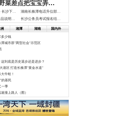
湘江边挖野菜差点把宝宝弄丢 年轻妈妈吓得大哭
暴风雨终于过去 长沙下周37 ℃高温来报到
湖南长株潭电话升位部分上市公司公告缺位
张家界市旅游产品说明会在株举行 携手打造泛长株潭地区旅游圈
长沙公务员考试报名结束 2799人争抢民政局科员岗位
株洲
湘潭
湖南
国内外
术多少钱
潭城市群"两型社会"示范区
活
？这到底是历史退步还是进步？
大港区 打造长株潭"黄金水道"
吞大牛蛙！
牛”的基民
又一季
减速撞上路人（图）