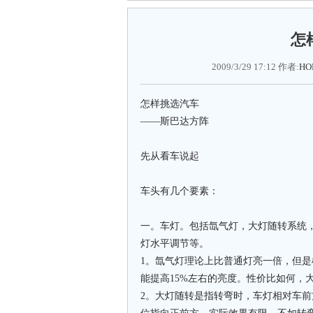
怎
2009/3/29 17:12 作者:
HO
怎样挑选汽车
——斯巴达方阵
先从看车说起
车头有几个要素：
一。车灯。包括氙气灯，大灯随转系统
灯水平调节等。
1。氙气灯理论上比普通灯亮一倍，但
能提高15%左右的亮度。性价比如何，
2。大灯随转是指转弯时，车灯相对车前