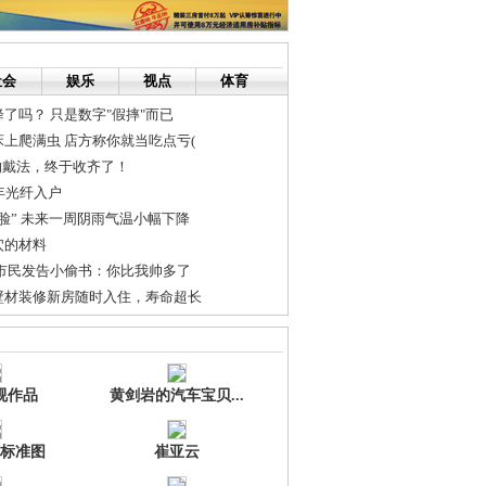
社会
娱乐
视点
体育
了吗？ 只是数字"假摔"而已
上爬满虫 店方称你就当吃点亏(
的戴法，终于收齐了！
年光纤入户
脸” 未来一周阴雨气温小幅下降
穴的材料
沙市民发告小偷书：你比我帅多了
壁材装修新房随时入住，寿命超长
55元创新高 黄金周市民追着买
研讨会在开发区召开
视作品
黄剑岩的汽车宝贝...
标准图
崔亚云