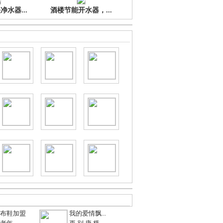
水器...
酒楼节能开水器，...
布鞋加盟
我的爱情飘...