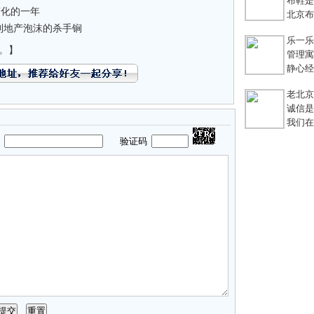
布鞋是老
变化的一年
北京布鞋
制地产泡沫的杀手锏
乐一乐 
。】
管理寓言
静心经
老北京
诚信是
我们在
码
验证码