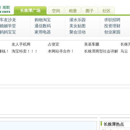
长株潭广场
空间
相册
圈子
社区
车友沙龙
购物淘宝
灌水乐园
求职招聘
婚姻学堂
通信数码
美女贴图
投资理财
妈妈宝宝
家用电器
聚会活动
创业家园
友人手机网
占便宜
美基
车膜
长株
赚钱！
淘宝特卖！！！
本网站寻合作！
长株潭两型社会详解
马云
长株潭热点