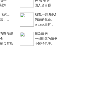
年...
再 别 康 桥
淘...
国人当自强
名词...
朋友,一路顺风!
：...
怒放的生命...
asp.net里有...
布鞋加盟
每次醒来
金
一封时髦的情书
招兵买马
中国特色美...