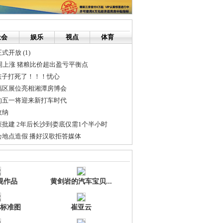
社会
娱乐
视点
体育
开放 (1)
周上涨 猪粮比价超出盈亏平衡点
孩子打死了！！！忧心
福区展位亮相湘潭房博会
的五一将迎来新打车时代
收纳
批建 2年后长沙到娄底仅需1个半小时
会地点造假 播好汉歌拒答媒体
姻
需要交换机（16口）跟Moden的株洲满哥满姐就速度冲进来！！
视作品
黄剑岩的汽车宝贝...
标准图
崔亚云