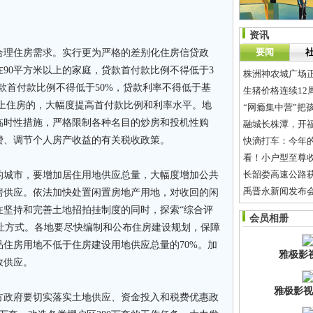
资讯
要闻
合理住房需求。实行更为严格的差别化住房信贷政
90平方米以上的家庭，贷款首付款比例不得低于3
株洲神农城广场正式
款首付款比例不得低于50%，贷款利率不得低于基
生猪价格连续12
以上住房的，大幅度提高首付款比例和利率水平。地
“网瘾集中营”把
临时性措施，严格限制各种名目的炒房和投机性购
融城长株潭，开
费、调节个人房产收益的有关税收政策。
快滴打车：今年
看！小户型至尊
长韶娄高速公路获
的城市，要增加居住用地供应总量，大幅度增加公共
禹晋永新闻发布
房供应。依法加快处置闲置房地产用地，对收回的闲
支招疗法挽救婚
在坚持和完善土地招拍挂制度的同时，探索“综合评
会员相册
地出让方式。各地要尽快编制和公布住房建设规划，保障
住房用地不低于住房建设用地供应总量的70%。加
雅极影
效供应。
雅极影视
方政府要切实落实土地供应、资金投入和税费优惠政