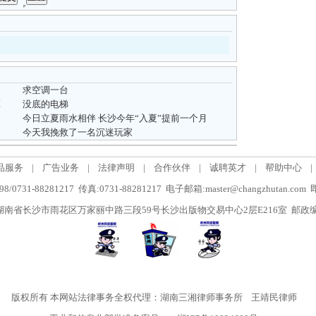
求空调一台
潭
没底的电梯
今日立夏雨水相伴 长沙今年“入夏”提前一个月
今天我挽救了一名沉迷玩家
品服务
|
广告业务
|
法律声明
|
合作伙伴
|
诚聘英才
|
帮助中心
|
/0731-88281217 传真:0731-88281217 电子邮箱:master@changzhutan.c
南省长沙市雨花区万家丽中路三段59号长沙出版物交易中心2层E216室 邮政编码
版权所有
本网站法律事务全权代理：湖南三湘律师事务所
王靖民律师