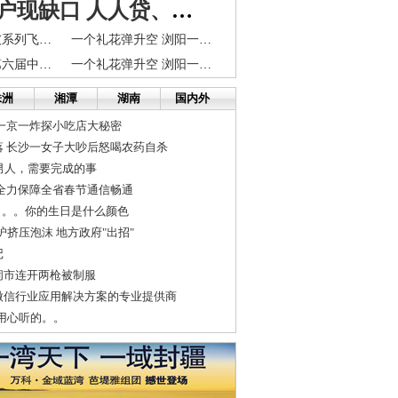
养老金账户现缺口 人人贷、多乐融为您养老支招
长沙特巡警侦破系列飞车抢夺案 电子眼拍下全过程
一个礼花弹升空 浏阳一农户家中八百小鸡吓破胆
众力金融荣获第六届中国财经峰会2017金融科技影响力品牌
一个礼花弹升空 浏阳一农户家中八百小鸡吓破胆
株洲
湘潭
湖南
国内外
一京一炸探小吃店大秘密
落 长沙一女子大吵后怒喝农药自杀
男人，需要完成的事
全力保障全省春节通信畅通
。。。你的生日是什么颜色
沪挤压泡沫 地方政府"出招"
记
闹市连开两枪被制服
微信行业应用解决方案的专业提供商
要用心听的。。