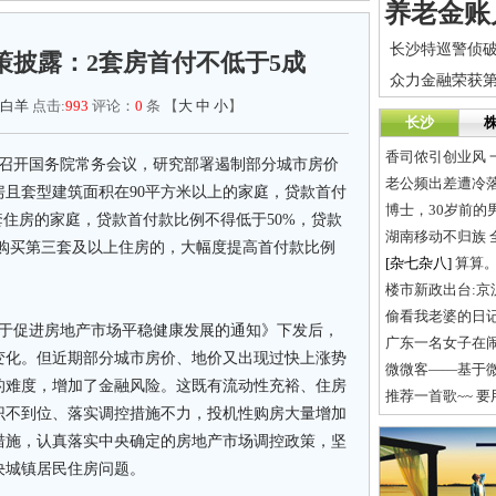
策披露：2套房首付不低于5成
白羊
点击:
993
评论：
0
条 【
大
中
小
】
长沙
香司侬引创业风 
主持召开国务院常务会议，研究部署遏制部分城市房价
老公频出差遭冷
且套型建筑面积在90平方米以上的家庭，贷款首付
博士，30岁前的
套住房的家庭，贷款首付款比例不得低于50%，贷款
湖南移动不归族 
款购买第三套及以上住房的，大幅度提高首付款比例
[杂七杂八]
算算
楼市新政出台:京
偷看我老婆的日
关于促进房地产市场平稳健康发展的通知》下发后，
广东一名女子在
变化。但近期部分城市房价、地价又出现过快上涨势
微微客——基于
的难度，增加了金融风险。这既有流动性充裕、住房
推荐一首歌~~ 
识不到位、落实调控措施不力，投机性购房大量增加
措施，认真落实中央确定的房地产市场调控政策，坚
决城镇居民住房问题。