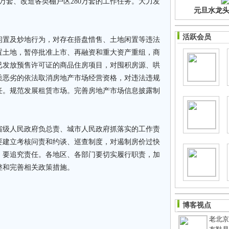
00万套、改造各类棚户区280万套的工作任务。大力发
元旦水龙头净
活跃会员
闲置及炒地行为，对存在捂盘惜售、土地闲置等违法
置土地，暂停批准上市、再融资和重大资产重组，商
已发放预售许可证的商品住房项目，对囤积房源、哄
质恶劣的依法取消房地产市场经营资格，对违法违规
任。规范发展租赁市场。完善房地产市场信息披露制
省级人民政府负总责、城市人民政府抓落实的工作责
要建立考核问责和约谈、巡查制度，对遏制房价过快
，要追究责任。各地区、各部门要切实履行职责，加
整和完善相关政策措施。
博客视点
老北京