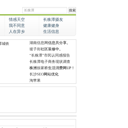
情感天空
长株潭摄友
我不同意
健康健身
人在异乡
生活信息
湖南信息网
信息共分享。
潭城铁
坡子街
社区装修中。
“长株潭”市民认同感报告
长株潭电子商务现状调查
株洲
徐家桥
生活消费网UP！
长沙SEO
网站优化
淘苹果