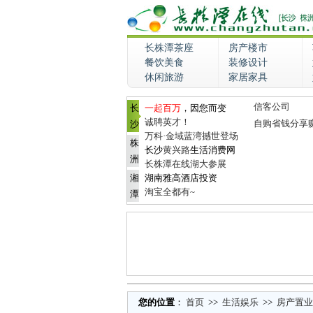
长株潭茶座
房产楼市
餐饮美食
装修设计
休闲旅游
家居家具
信客公司
长
一起百万
，因您而变
诚聘英才！
自购省钱分享
沙
万科·金域蓝湾撼世登场
株
长沙
黄兴路
生活消费网
洲
长株潭在线湖大参展
湘
湖南雅高酒店投资
淘宝全都有~
潭
您的位置
：
首页
>>
生活娱乐
>>
房产置业