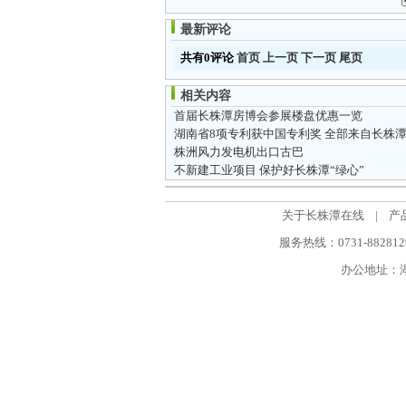
最新评论
共有0评论
首页
上一页
下一页
尾页
相关内容
首届长株潭房博会参展楼盘优惠一览
湖南省8项专利获中国专利奖 全部来自长株
株洲风力发电机出口古巴
不新建工业项目 保护好长株潭“绿心”
关于长株潭在线
|
产
服务热线：0731-88281298
办公地址：湖