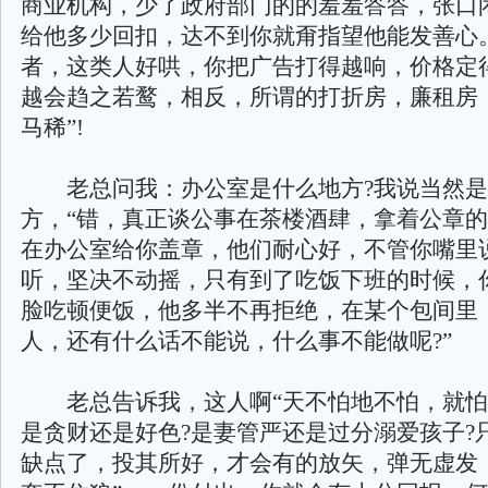
商业机构，少了政府部门的的羞羞答答，张口
给他多少回扣，达不到你就甭指望他能发善心
者，这类人好哄，你把广告打得越响，价格定
越会趋之若鹜，相反，所谓的打折房，廉租房
马稀”!
老总问我：办公室是什么地方?我说当然是
方，“错，真正谈公事在茶楼酒肆，拿着公章
在办公室给你盖章，他们耐心好，不管你嘴里
听，坚决不动摇，只有到了吃饭下班的时候，
脸吃顿便饭，他多半不再拒绝，在某个包间里
人，还有什么话不能说，什么事不能做呢?”
老总告诉我，这人啊“天不怕地不怕，就怕
是贪财还是好色?是妻管严还是过分溺爱孩子?
缺点了，投其所好，才会有的放矢，弹无虚发