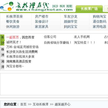
长株潭广场
长株潭茶座
房产楼市
车友沙龙
购物淘宝
餐饮美食
装修设计
婚姻学堂
通信数码
休闲旅游
家居家具
妈妈宝宝
家用电器
信客公司
友人手机网
占
长
一起百万
，因您而变
诚聘英才！
自购省钱分享赚钱！
淘宝特卖！！！
本
沙
万科·金域蓝湾撼世登场
株
长沙
黄兴路
生活消费网
洲
长株潭在线湖大参展
湘
湖南雅高酒店投资
淘宝全都有~
潭
您的位置
：
首页
>>
互动长株潭
>>
越策越开心