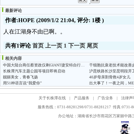
最新评论
作者:HOPE
(2009/1/2 21:04, 评分:
1楼
)
人在江湖身不由已啊。。
共有1评论
首页
上一页
1
下一页
尾页
相关内容
中国大陆台商任蔡资政仅剩GIANT捷安特自行车品牌巨大董座刘金标一人
长株潭汽车主题公园等项目即将启动
沪昆铁路长沙至昆明段开
靓丽美女，青春飞扬
40岁母亲割骨救4岁女儿
用51种语言说“我爱你”
关于长株潭在线
|
产品服务
|
广告业务
|
法律声
服务热线：0731-88281298/0731-88281217 传真:0731-
办公地址：湖南省长沙市雨花区万家丽中路三段5