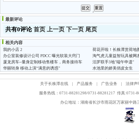
最新评论
共有0评论
首页
上一页
下一页
尾页
相关内容
我的小店 2
办公室装修设计公司 PDCC 曝光软装大窍门
厦龙房车--量身定制移动售楼车，商务接待车
汨罗联手3地"端午申遗"
华丽转身 移动上演“满意的诱惑”
水池里的娇美俏皮女生
关于长株潭在线
|
产品服务
|
广告业务
|
法律声
服务热线：0731-88281298/0731-88281217 传真:0731-
办公地址：湖南省长沙市雨花区万家丽中路三段5