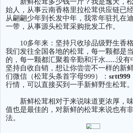
新鲜松茸多少钱一斤？我是逸天，松
始人，从事云南香格里拉松茸供应链已
从翩翩少年到长发中年，我常年驻扎在
一带，从事源头松茸采购批发工作。
10多年来：坚持只收珍品级野生香格
我们发往全国各地的松茸，每一颗都是
的，每一颗都汇聚着辛勤和汗水......没
坚持自收自销，想让你尝尝不一样的新
们微信（松茸头条首字母999）：
srtt999
行情，可以直接买到一手新鲜野生松茸
新鲜松茸相对于来说味道更浓厚，味
值也是最佳的，对新鲜的松茸来说也有
法。