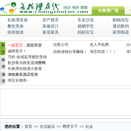
长株潭广场
长株潭茶座
房产楼市
车友沙龙
购物淘宝
餐饮美食
装修设计
婚姻学堂
通信数码
休闲旅游
家居家具
妈妈宝宝
家用电器
信客公司
友人手机网
占
长
一起百万
，因您而变
诚聘英才！
自购省钱分享赚钱！
淘宝特卖！！！
本
沙
万科·金域蓝湾撼世登场
株
长沙
黄兴路
生活消费网
洲
长株潭在线湖大参展
湘
湖南雅高酒店投资
淘宝全都有~
潭
您的位置
：
首页
>>
生活娱乐
>>
网罗天下
>>
社会