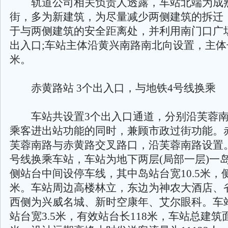
轨道公司相关负责人透露，车站北端为成
街，多为新建筑，为尽量减少两侧建筑的拆迁
于与两侧建筑的安全距离处，并利用南门口广场
出入口;车站主体沿黄兴南路南北向设置，主体长为
米。
赤黄路站 3个出入口，与地铁4号线换乘
车站共设置3个出入口通道，分别沿芙蓉南
乘客进出站功能的同时，兼顾市政过街功能。
芙蓉南路与赤黄路交叉路口，沿芙蓉南路设置。
号线换乘车站，车站为地下两层(局部一层)一
侧站台中间设停车线，其中岛站台宽10.5米，侧
米。车站周边高楼林立，东边为神农大酒店、
西侧为兴威名城、新时空康年、艾尔眼科。车
站台宽3.5米，有效站台长118米，车站总建筑面