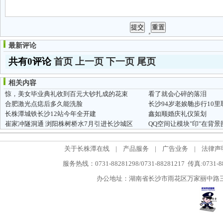
最新评论
共有0评论
首页
上一页
下一页
尾页
相关内容
惊，美女毕业典礼收到百元大钞扎成的花束
看了就会心碎的落泪
合肥激光点痣后多久能洗脸
长沙94岁老娭毑步行10里
长株潭城铁长沙12站今年全开建
鑫如顺婚庆礼仪策划
崔家冲隧洞通 浏阳株树桥水7月引进长沙城区
QQ空间让模块"印"在背景
关于长株潭在线
|
产品服务
|
广告业务
|
法律声
服务热线：0731-88281298/0731-88281217 传真:0731-
办公地址：湖南省长沙市雨花区万家丽中路三段5