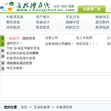
长株潭广场
长株潭茶座
房产楼市
车友沙龙
购物淘宝
餐饮美食
装修设计
婚姻学堂
通信数码
休闲旅游
家居家具
妈妈宝宝
家用电器
信客公司
友人手机网
占
长
一起百万
，因您而变
诚聘英才！
自购省钱分享赚钱！
淘宝特卖！！！
本
沙
万科·金域蓝湾撼世登场
株
长沙
黄兴路
生活消费网
洲
长株潭在线湖大参展
湘
湖南雅高酒店投资
淘宝全都有~
潭
您的位置
：
首页
>>
互动长株潭
>>
长株潭茶座