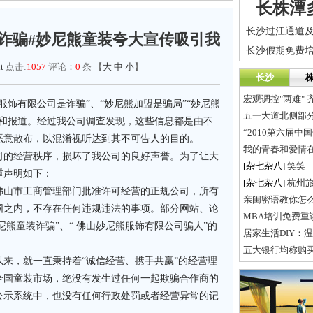
长株潭
诈骗#妙尼熊童装夸大宣传吸引我
t
点击:
1057
评论：
0
条 【
大
中
小
】
长沙
宏观调控"两难"
服饰有限公司是诈骗”、“妙尼熊加盟是骗局”“妙尼熊
五一大道北侧部
文和报道。经过我公司调查发现，这些信息都是由不
“2010第六届
恶意散布，以混淆视听达到其不可告人的目的。
我的青春和爱情
司的经营秩序，损坏了我公司的良好声誉。为了让大
[杂七杂八]
笑笑
重声明如下：
[杂七杂八]
杭州
佛山市工商管理部门批准许可经营的正规公司，所有
亲闺密语教你怎
围之内，不存在任何违规违法的事项。部分网站、论
MBA培训免费重
尼熊童装诈骗”、“ 佛山妙尼熊服饰有限公司骗人”的
居家生活DIY：
五大银行均称购
来，就一直秉持着“诚信经营、携手共赢”的经营理
全国童装市场，绝没有发生过任何一起欺骗合作商的
公示系统中，也没有任何行政处罚或者经营异常的记