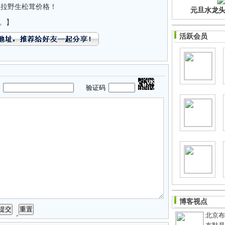
里拉野生松茸价格！
元旦水龙头净
。】
活跃会员
码
验证码
博客视点
北京布鞋