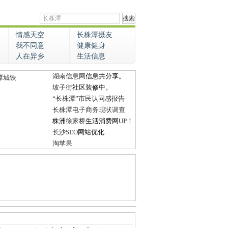
情感天空
长株潭摄友
我不同意
健康健身
人在异乡
生活信息
湖南信息网
信息共分享。
潭城铁
坡子街
社区装修中。
“长株潭”市民认同感报告
长株潭电子商务现状调查
株洲
徐家桥
生活消费网UP！
长沙SEO
网站优化
淘苹果