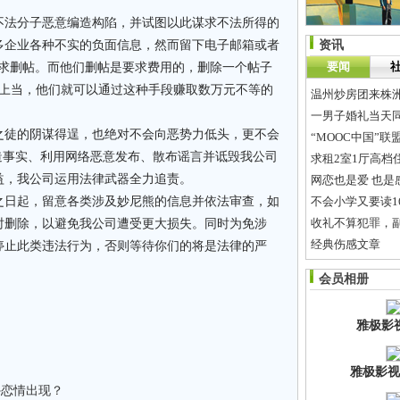
不法分子恶意编造构陷，并试图以此谋求不法所得的
多企业各种不实的负面信息，然而留下电子邮箱或者
资讯
要闻
要求删帖。而他们删帖是要求费用的，删除一个帖子
业上当，他们就可以通过这种手段赚取数万元不等的
一男子婚礼当天
之徒的阴谋得逞，也绝对不会向恶势力低头，更不会
“MOOC中国”
造事实、利用网络恶意发布、散布谣言并诋毁我公司
求租2室1厅高档
益，我公司运用法律武器全力追责。
网恋也是爱 也是
之日起，留意各类涉及妙尼熊的信息并依法审查，如
不会小学又要读1
收礼不算犯罪，
时删除，以避免我公司遭受更大损失。同时为免涉
经典伤感文章
停止此类违法行为，否则等待你们的将是法律的严
山东湘考察长株潭
会员相册
奶不涨就是奶不
雅极影
雅极影视
外恋情出现？