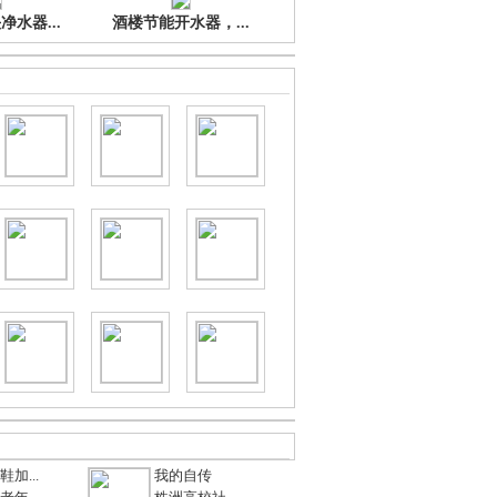
水器...
酒楼节能开水器，...
加...
我的自传