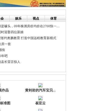
社会
娱乐
视点
体育
温州炒房团来株洲是噱头，09年株洲房价均价在2700快一平方
同时迎娶四位新娘
联盟签约奥鹏教育 打造中国远程教育新模式
住房一套
感情
6年吧
副县长雷言惊人
“两型社会”建设
够吗？
视作品
黄剑岩的汽车宝贝...
标准图
崔亚云