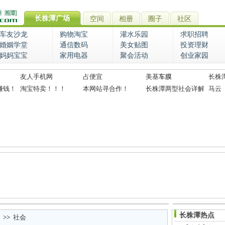
长株潭广场
空间
相册
圈子
社区
车友沙龙
购物淘宝
灌水乐园
求职招聘
婚姻学堂
通信数码
美女贴图
投资理财
妈妈宝宝
家用电器
聚会活动
创业家园
友人手机网
占便宜
美基
车膜
长株
赚钱！
淘宝特卖！！！
本网站寻合作！
长株潭两型社会详解
马云
长株潭热点
>>
社会