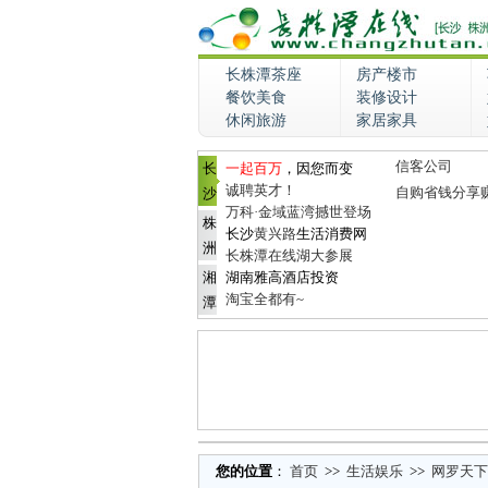
长株潭茶座
房产楼市
餐饮美食
装修设计
休闲旅游
家居家具
信客公司
长
一起百万
，因您而变
诚聘英才！
自购省钱分享
沙
万科·金域蓝湾撼世登场
株
长沙
黄兴路
生活消费网
洲
长株潭在线湖大参展
湘
湖南雅高酒店投资
淘宝全都有~
潭
您的位置
：
首页
>>
生活娱乐
>>
网罗天下