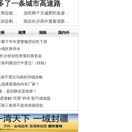
多了一条城市高速路
长沙过江通道及周边较拥堵 地铁施工路段暂无管制
连吃两个月减肥药发虚厌食 长沙女白领宿舍猝死
长沙假期免费培训还剩十余名额 快拨96333报名
雨后长沙风中透着清新的味道 24日将再迎大到暴雨
株洲
湘潭
湖南
国内外
 齐聚下半年需警惕滞后性下滑
分地区将停水
中国长沙创业投资项目展览会
在前列腺治疗中度过!（转贴）
旅游不需过马路的详细攻略
么选择靠谱的内衣厂家？
读：是陷阱还是馅饼？
温柔接触“疙瘩”碎布 取巧成地毯
买第三套房不提供按揭贷款