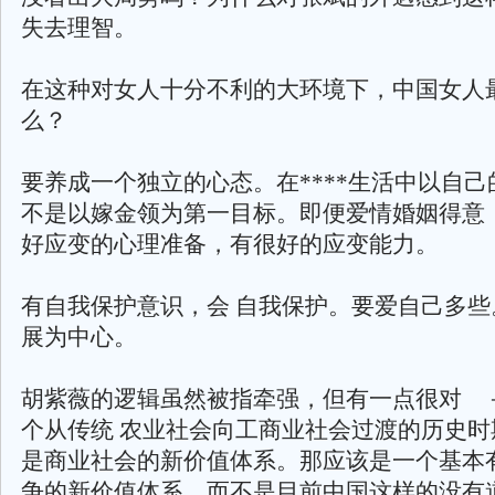
失去理智。
在这种对女人十分不利的大环境下，中国女人
么？
要养成一个独立的心态。在****生活中以自己
不是以嫁金领为第一目标。即便爱情婚姻得意
好应变的心理准备，有很好的应变能力。
有自我保护意识，会 自我保护。要爱自己多些
展为中心。
胡紫薇的逻辑虽然被指牵强，但有一点很对 
个从传统 农业社会向工商业社会过渡的历史时
是商业社会的新价值体系。那应该是一个基本
争的新价值体系，而不是目前中国这样的没有道