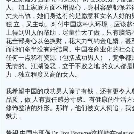
人。加上家庭方面不用操心，身材容貌都保养
丈夫出轨，她们身边有的是愿意和女名人好的
独 立，又主动。对付中国这种大环境，应该趁
上得到男人的帮助，尽量往大了做，只有脑筋
花全部身心以色换财，花大力气钓金龟婿，甚至
而她们多半没有好结局。中国在商业化的社会
任何一点稀有资源（包括成功男人），竞争都
无情的。江湖险恶，立于不败之地 的女人都是
力，独立程度又高的女人。
我希望中国的成功男人除了有钱，还有更令人
品质，做 人有责任感分寸感。有健康的生活方
修饰整洁的外形。那样，他们被女人倒追，我
魅力。
希望 中国出现像Dr. Joy Browne这样能在relati