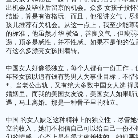
出机会及毕业后留京的机会。众多 女孩子投怀
结婚，算是有资格玩。而且，他很讲义气，尽
孩儿推荐有关机会。从这一点上，我至少能尊
的标准，他虽然才华 横溢，善良义气，但瘦弱
遢，顶多是感性，并不性感。如果不是他的位
有这么多漂亮女孩围着转。
中国女人好像很独立，每个人都有一份工作，
年轻女孩以追有钱有势男人为事业目标，不惜做
*。当老公出轨，又有绝大多数中国女人选 择
婚姻里。而我的美国女友说，美国女人如果听
遇，马上离婚。那是一种骨子里的独立。
中国 的女人缺乏这种精神上的独立性，尽管她
立的收入，她们不相信自己可以给自己一份不
们的情感，心态上是有很大依赖性的。她们要靠