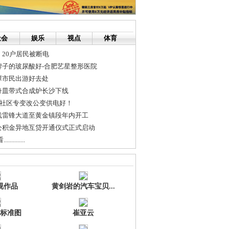
社会
娱乐
视点
体育
20户居民被断电
牌子的玻尿酸好-合肥艺星整形医院
潭市民出游好去处
舟皿带式合成炉长沙下线
沙社区专变改公变供电好！
线雷锋大道至黄金镇段年内开工
公积金异地互贷开通仪式正式启动
........
<官方票务代理>2009纵贯线长沙演唱会门票订票电话0731-86751972...
丑
视作品
黄剑岩的汽车宝贝...
标准图
崔亚云