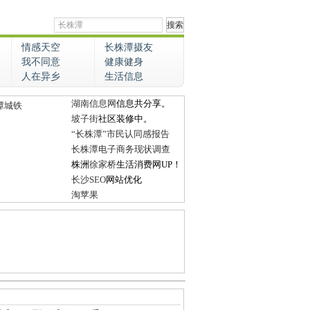
情感天空
长株潭摄友
我不同意
健康健身
人在异乡
生活信息
湖南信息网
信息共分享。
潭城铁
坡子街
社区装修中。
“长株潭”市民认同感报告
长株潭电子商务现状调查
株洲
徐家桥
生活消费网UP！
长沙SEO
网站优化
淘苹果