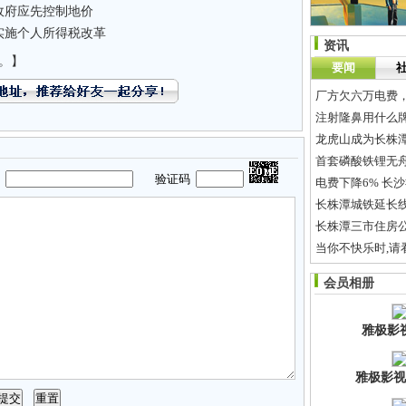
政府应先控制地价
实施个人所得税改革
资讯
。】
要闻
厂方欠六万电费，
注射隆鼻用什么
龙虎山成为长株
首套磷酸铁锂无
码
验证码
电费下降6% 长
长株潭城铁延长
长株潭三市住房
当你不快乐时,请看......
会员相册
当有人说你长的
雅极影
雅极影视