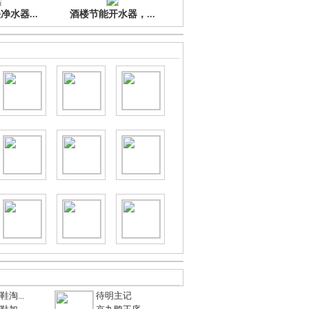
水器...
酒楼节能开水器，...
淘...
待明主记