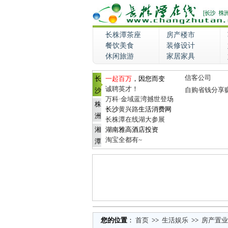
长株潭茶座
房产楼市
餐饮美食
装修设计
休闲旅游
家居家具
信客公司
长
一起百万
，因您而变
诚聘英才！
自购省钱分享
沙
万科·金域蓝湾撼世登场
株
长沙
黄兴路
生活消费网
洲
长株潭在线湖大参展
湘
湖南雅高酒店投资
淘宝全都有~
潭
您的位置
：
首页
>>
生活娱乐
>>
房产置业