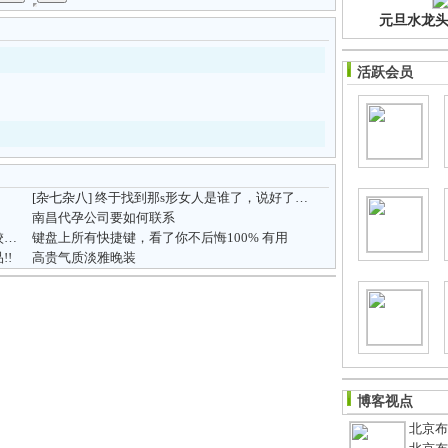
元旦水龙头净
活跃会员
[杂七杂八]
终于找到那s形女人是谁了，说好了有沟就火哦
南昌代孕公司要如何联系
石峰区教师津贴分配方案已经下发到每个学校了！！！
键盘上所有快捷键，看了你不后悔100% 有用
!
高贵气质淡雅晚装
博客视点
北京布鞋