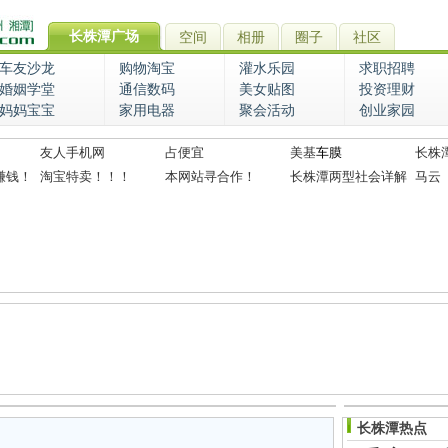
长株潭广场
空间
相册
圈子
社区
车友沙龙
购物淘宝
灌水乐园
求职招聘
婚姻学堂
通信数码
美女贴图
投资理财
妈妈宝宝
家用电器
聚会活动
创业家园
友人手机网
占便宜
美基
车膜
长株
赚钱！
淘宝特卖！！！
本网站寻合作！
长株潭两型社会详解
马云
长株潭热点