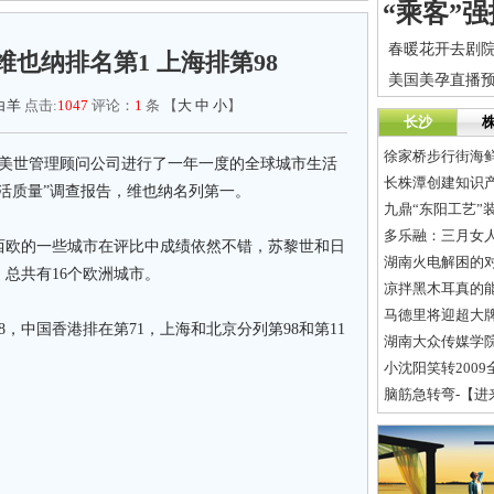
维也纳排名第1 上海排第98
白羊
点击:
1047
评论：
1
条 【
大
中
小
】
长沙
徐家桥步行街海
，美世管理顾问公司进行了一年一度的全球城市生活
长株潭创建知识
市生活质量”调查报告，维也纳名列第一。
九鼎“东阳工艺”
多乐融：三月女人
西欧的一些城市在评比中成绩依然不错，苏黎世和日
湖南火电解困的
，总共有16个欧洲城市。
凉拌黑木耳真的
马德里将迎超大牌
，中国香港排在第71，上海和北京分列第98和第11
湖南大众传媒学
小沈阳笑转200
脑筋急转弯-【进