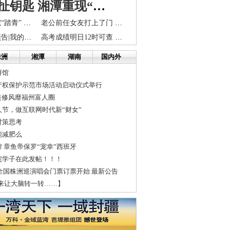
“乘客”强扯钥匙 湘潭重现“钓鱼执法”？(
春暖花开去剧院“踏青” 艺术家演绎12场音乐盛典
老公前任女友打上了门 长沙女子被骚扰恐吓2年不断
美国美孕直播预告|我的孩子可以代孕吗？
高考成绩明日12时可查 同时公布各批次分数线
株洲
湘潭
湖南
国内外
鲜馆
产权保护示范市场活动启动仪式举行
装修风靡福州富人圈
节，做互联网时代新“财女”
对策思考
能减肥么
 章鱼帝保罗“宠幸”西班牙
院学子在此发帖！！！
9全国株洲巡演唱会门票订票开始 最新公告
来让大脑转一转……】