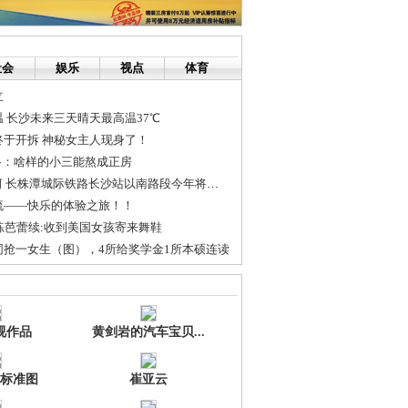
社会
娱乐
视点
体育
立
 长沙未来三天晴天最高温37℃
终于开拆 神秘女主人现身了！
路：啥样的小三能熬成正房
城铁“遇上”浏阳河 长株潭城际铁路长沙站以南路段今年将通车
流——快乐的体验之旅！！
练芭蕾续:收到美国女孩寄来舞鞋
同抢一女生（图），4所给奖学金1所本硕连读
床照曝光
门票VS绿城订票
视作品
黄剑岩的汽车宝贝...
标准图
崔亚云