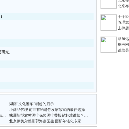
北京布鞋
北京布鞋
)
十个经典
管理寓言
去掉超链
路虽远，
株洲网络
诚信是
要研究。
湖南“文化湘军”崛起的启示
小商品代理 前世有约是你发家致富的最佳选择
北京伊美尔整形徐军假体隆胸术,你的大小要怎么决定
株洲新型农村医疗保险医疗费报销标准谁知？？？？？
北京伊美尔整形郭海燕医生 面部年轻化专家