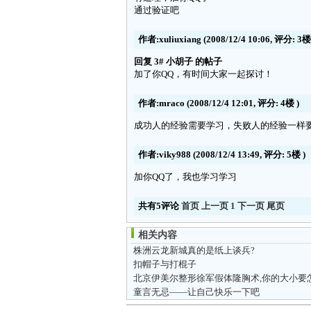
通过验证吧
作者:xuliuxiang
(2008/12/4 10:06, 评分:
3楼
回复 3# 小胡子 的帖子
加了你QQ，有时间大家一起探讨！
作者:mraco
(2008/12/4 12:01, 评分:
4楼
)
成功人的经验需要学习，失败人的经验一样
作者:viky988
(2008/12/4 13:49, 评分:
5楼
)
加你QQ了，我也学习学习
共有5评论
首页
上一页
1
下一页
尾页
相关内容
株洲云龙新城真的是纸上谈兵?
扣帽子与打棍子
童言无忌——让自己快乐一下吧