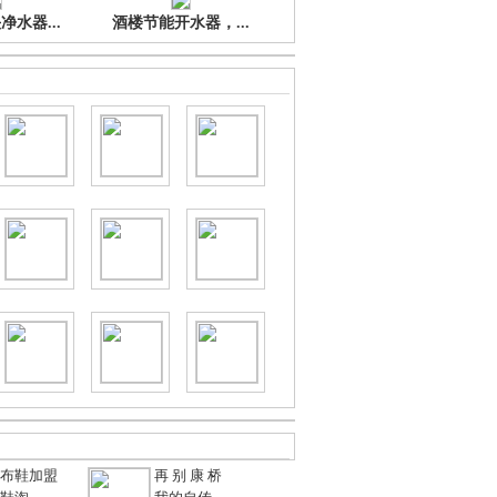
水器...
酒楼节能开水器，...
布鞋加盟
再 别 康 桥