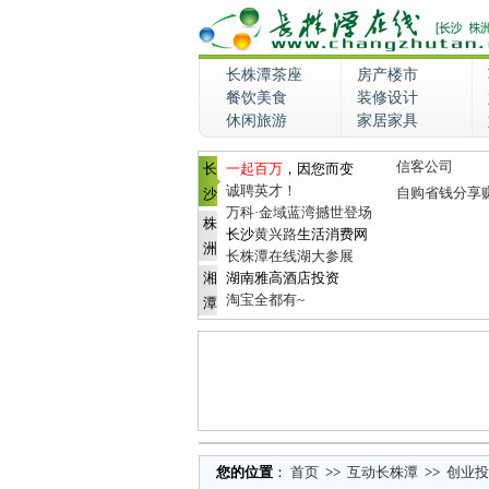
长株潭茶座
房产楼市
餐饮美食
装修设计
休闲旅游
家居家具
信客公司
长
一起百万
，因您而变
诚聘英才！
自购省钱分享
沙
万科·金域蓝湾撼世登场
株
长沙
黄兴路
生活消费网
洲
长株潭在线湖大参展
湘
湖南雅高酒店投资
淘宝全都有~
潭
您的位置
：
首页
>>
互动长株潭
>>
创业投