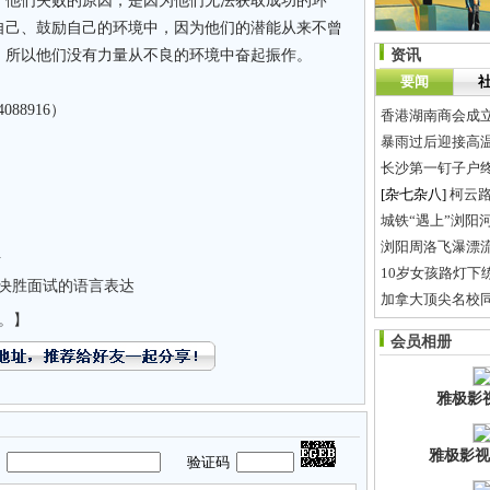
：他们失败的原因，是因为他们无法获取成功的环
自己、鼓励自己的环境中，因为他们的潜能从来不曾
，所以他们没有力量从不良的环境中奋起振作。
资讯
要闻
88916）
香港湖南商会成
暴雨过后迎接高温
长沙第一钉子户
[杂七杂八]
柯云
浏阳周洛飞瀑漂
析
10岁女孩路灯下
-决胜面试的语言表达
加拿大顶尖名校
。】
Lucas与弟弟同
会员相册
7.27曼联杭州行
雅极影
雅极影视
码
验证码