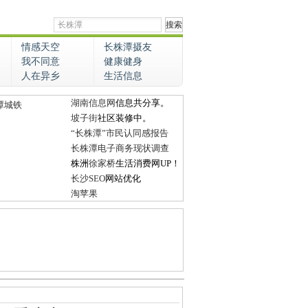
情感天空
长株潭摄友
我不同意
健康健身
人在异乡
生活信息
湖南信息网
信息共分享。
潭城铁
坡子街
社区装修中。
“长株潭”市民认同感报告
长株潭电子商务现状调查
株洲
徐家桥
生活消费网UP！
长沙SEO
网站优化
淘苹果