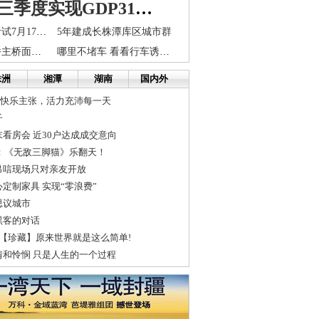
长株潭前三季度实现GDP3170亿
长沙市公务员考试7月17日起面试
5年建成长株潭库区城市群
长沙捞刀河大桥主桥面检测 今明两天分别禁行6小时
哪里不堵车 看看行车诱导屏 50个诱导屏指导市民行车
株洲
湘潭
湖南
国内外
的快乐主张，活力充沛每一天
子
看房会 近30户达成成交意向
后：《无敌三脚猫》乐翻天！
吊唁现场只对亲友开放
定制家具 实现“零浪费”
思议城市
黑客的对话
法【珍藏】原来世界就是这么简单!
情和怜悯 只是人生的一个过程