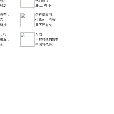
淘...
我的自传
加...
滕 王 阁 序
营...
怎样提高网...
：...
快乐的生活着!
接...
天下没有免...
行...
习惯
服...
一封时髦的情书
金
中国特色美...