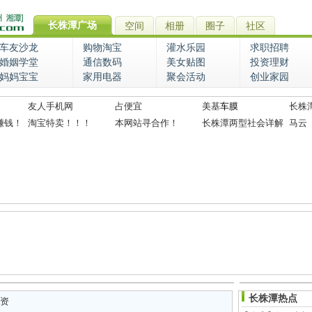
长株潭广场
空间
相册
圈子
社区
车友沙龙
购物淘宝
灌水乐园
求职招聘
婚姻学堂
通信数码
美女贴图
投资理财
妈妈宝宝
家用电器
聚会活动
创业家园
友人手机网
占便宜
美基
车膜
长株
赚钱！
淘宝特卖！！！
本网站寻合作！
长株潭两型社会详解
马云
长株潭热点
资