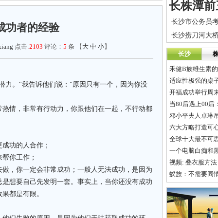
成功者的经验
xiang
点击:
2103
评论：
5
条 【
大
中
小
】
长沙
禾健B族维生素
适应性极强的桌
潜力。"我告诉他们说："原因只有一个，因为你没
开福成功举行周末
当80后遇上00
常热情，非常有行动力，你跟他们在一起，不行动都
邓小平夫人卓琳
六大方略打造可心
全球十大最不可
更成功的人合作；
一个电脑白痴和
来帮你工作；
视频: 叠衣服方
去做，你一定会非常成功；一般人无法成功，是因为
蚁族：不需要同
总是想要自己先发明一套。事实上，当你还没有成功
效果都是有限。