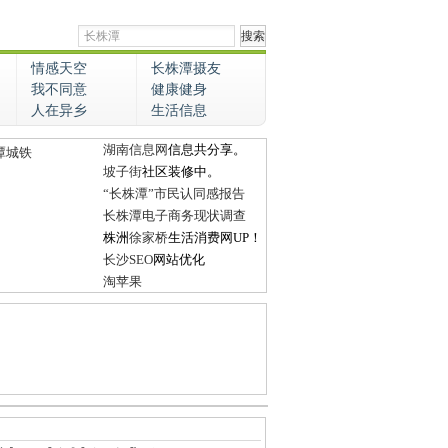
情感天空
长株潭摄友
我不同意
健康健身
人在异乡
生活信息
湖南信息网
信息共分享。
潭城铁
坡子街
社区装修中。
“长株潭”市民认同感报告
长株潭电子商务现状调查
株洲
徐家桥
生活消费网UP！
长沙SEO
网站优化
淘苹果