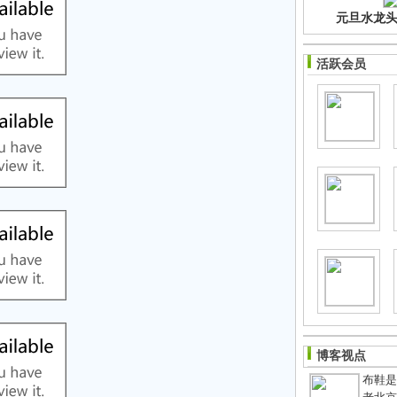
元旦水龙头净
活跃会员
博客视点
布鞋是老