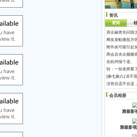
资讯
要闻
房企融资先问国土
网友发帖痛批月饼
附件炎可能引起
两会后央企频频造
在杭州报个道。
转：一份老师看
[杂七杂八]
语不
没有合适不合适，只
[谈天说地]
哇哈哈
会员相册
雅极影
雅极影视