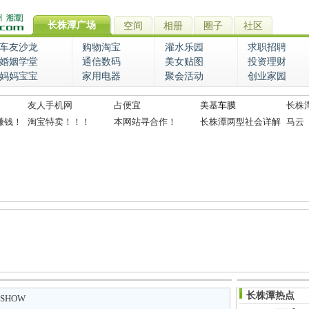
长株潭广场
空间
相册
圈子
社区
车友沙龙
购物淘宝
灌水乐园
求职招聘
婚姻学堂
通信数码
美女贴图
投资理财
妈妈宝宝
家用电器
聚会活动
创业家园
友人手机网
占便宜
美基
车膜
长株
赚钱！
淘宝特卖！！！
本网站寻合作！
长株潭两型社会详解
马云
长株潭热点
SHOW