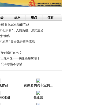
社会
娱乐
视点
体育
部 首批试点初审完成
“七宗罪”：人情负担、形式主义
女性腹痛
“地王” 民众无奈摇头叹息
了绝对疯狂的作文
雷人死不休——来体验爆笑吧！
有珍惜不珍惜....
,测试下生日贴.在其他论坛帖过了.哈哈
湖南省长株潭一体化发展领导小组办公室、湖南省长株潭一体化发展...
视作品
黄剑岩的汽车宝贝...
标准图
崔亚云