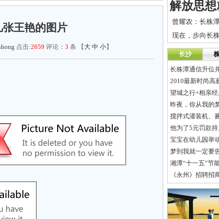
 几张王艳的图片
现在，步向长株
nhong
点击:
2659
评论：
3
条 【
大
中
小
】
长沙
长株潭通信升位并
2010最新时尚高
望城之行+相亲经
昨夜，你从我的
搅拌式灌装机、
他为了5元罚款
宝宝在幼儿园举
梦到我就一定要
湘潭“十一五”节能
《永州》招聘招