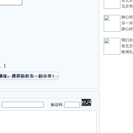
老北京
北京布鞋
静心经
乐一乐 
静心经
我们在
老北京
株洲礼
。】
码
验证码