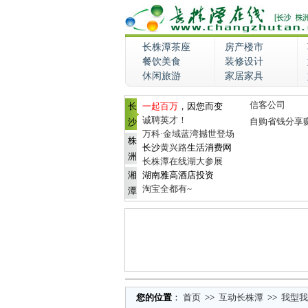
长株潭茶座
房产楼市
餐饮美食
装修设计
休闲旅游
家居家具
信客公司
长
一起百万
，因您而变
诚聘英才！
自购省钱分享
沙
万科·金域蓝湾撼世登场
株
长沙
黄兴路
生活消费网
洲
长株潭在线湖大参展
湘
湖南雅高酒店投资
淘宝全都有~
潭
您的位置
：
首页
>>
互动长株潭
>>
我型我