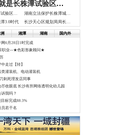
解放思想就是长株潭试验区的第一法宝
曾耀农：长株潭试验区文化产业可持续发展措施
湖南立法保护长株潭城市群生态“绿心”
潭3.0时代
长沙天心区规划局局长公开家庭财产 家里有5套房
株洲
湘潭
湖南
国内外
网6月28日1时完成
薪职业---★色彩形象顾问★
历
梦中走过【转】
酱类灌装机、电动灌装机
持刀刺死理发店同事
动尽收眼底 长沙有所网络透明化幼儿园
告诉我吗？
目标完成88.3%
商员若干名