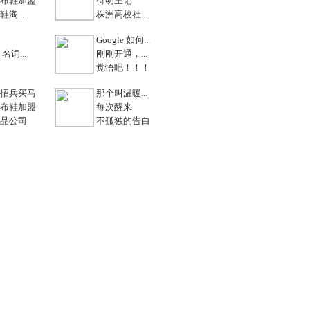
布鞋加盟
待明主记
淘...
株洲高校社...
Google 如何...
名词...
刚刚开通，...
觉悟吧！！！
招兵买马
那个叫温暖...
布鞋加盟
每次醒来
品公司
不孤独的告白