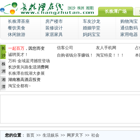
长株潭广场
长株潭茶座
房产楼市
车友沙龙
购物淘宝
餐饮美食
装修设计
婚姻学堂
通信数码
休闲旅游
家居家具
妈妈宝宝
家用电器
信客公司
友人手机网
占
长
一起百万
，因您而变
诚聘英才！
自购省钱分享赚钱！
淘宝特卖！！！
本
沙
万科·金域蓝湾撼世登场
株
长沙
黄兴路
生活消费网
洲
长株潭在线湖大参展
湘
湖南雅高酒店投资
淘宝全都有~
潭
您的位置
：
首页
>>
生活娱乐
>>
网罗天下
>>
社会