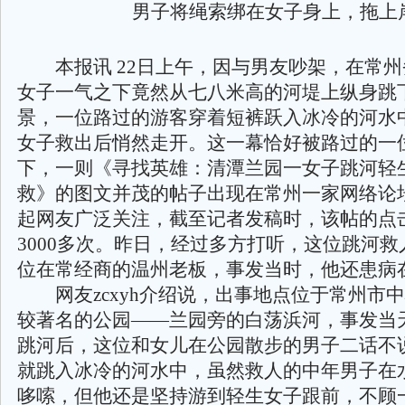
男子将绳索绑在女子身上，拖上
本报讯 22日上午，因与男友吵架，在常州
女子一气之下竟然从七八米高的河堤上纵身跳
景，一位路过的游客穿着短裤跃入冰冷的河水
女子救出后悄然走开。这一幕恰好被路过的一
下，一则《寻找英雄：清潭兰园一女子跳河轻
救》的图文并茂的帖子出现在常州一家网络论
起网友广泛关注，截至记者发稿时，该帖的点
3000多次。昨日，经过多方打听，这位跳河
位在常经商的温州老板，事发当时，他还患病
网友zcxyh介绍说，出事地点位于常州市
较著名的公园——兰园旁的白荡浜河，事发当
跳河后，这位和女儿在公园散步的男子二话不
就跳入冰冷的河水中，虽然救人的中年男子在
哆嗦，但他还是坚持游到轻生女子跟前，不顾