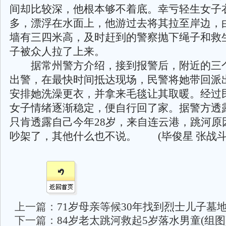
间却比较深，他根本够不着底。幸亏轻生女子
多，漂浮在水面上，他游过去将其拉至岸边，
墙有三四米高，及时赶到的警察抛下绳子和救
子被众人拉了上来。
据常州警方介绍，接到报警后，附近的三
出警，在最快时间抵达现场，民警将她带回派
安排她洗澡更衣，并拿来毛毯让其取暖。经过
女子情绪逐渐稳定，便自行回了家。据警方透
只肯透露自己今年28岁，来自连云港，跳河原
吵架了，其他什么也不说。 (毕俊星 张战斗
上一篇：
71岁母亲等候30年找到烈士儿子墓地
下一篇：
84岁老太跳河救起5岁落水男童(组图