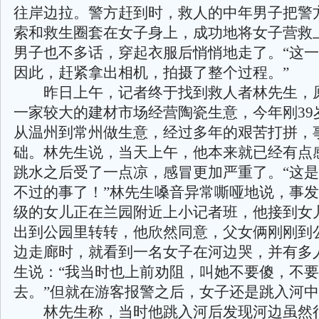
往岸边拉。警方赶到时，救人的中年男子把警
索和救生圈套在女子身上，成功地将女子营救
男子也不多话，穿起衣服后悄悄地走了。“这
因此，赶紧拿出相机，拍摄了整个过程。”
昨日上午，记者终于找到救人者林先生，
一家较大的建材市场经营陶瓷生意，今年刚39
从温州到常州做生意，经过多年的艰苦打拼，
础。林先生说，当天上午，他本来就已经有点
跳水之后受了一点凉，感冒更加严重了。“这
不过的事了！”林先生嗓音异常嘶哑地说，事
级的女儿正在兰园附近上小记者班，他接到女
出到公园里转转，他欣然同意，父女俩刚刚到
边走廊时，就看到一名女子在河边哭，并有多
生说：“我当时也上前劝阻，叫她不要傻，不
去。”但就在游客报警之后，女子还是跳入河
林先生称，当时他跳入河后发现河边虽然