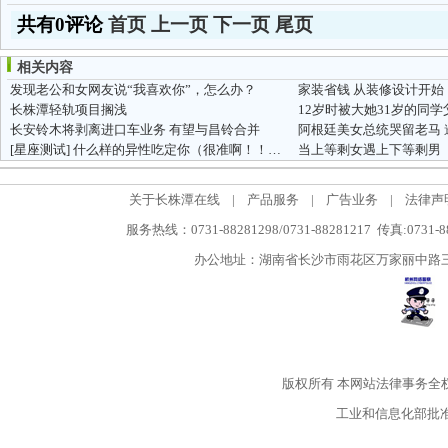
共有0评论
首页
上一页
下一页
尾页
相关内容
发现老公和女网友说“我喜欢你”，怎么办？
家装省钱 从装修设计开始
长株潭轻轨项目搁浅
长安铃木将剥离进口车业务 有望与昌铃合并
阿根廷美女总统哭留老马
[星座测试]
什么样的异性吃定你（很准啊！！！）
当上等剩女遇上下等剩男
关于长株潭在线
|
产品服务
|
广告业务
|
法律声
服务热线：0731-88281298/0731-88281217 传真:0731-
办公地址：湖南省长沙市雨花区万家丽中路三段5
版权所有
本网站法律事务全
工业和信息化部批