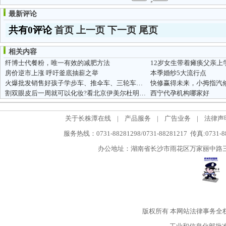
最新评论
共有0评论
首页
上一页
下一页
尾页
相关内容
纤博士代餐粉，唯一有效的减肥方法
12岁女生带着瘫痪父亲上
房价逆市上涨 呼吁釜底抽薪之举
本季婚纱5大流行点
火爆批发销售好孩子学步车、推伞车、三轮车、电动车、自行车、床餐椅
快修赢得未来，小拇指汽
割双眼皮后一周就可以化妆?看北京伊美尔杜明娟医生如何解答
西宁代孕机构哪家好
关于长株潭在线
|
产品服务
|
广告业务
|
法律声
服务热线：0731-88281298/0731-88281217 传真:0731-
办公地址：湖南省长沙市雨花区万家丽中路三段5
版权所有
本网站法律事务全