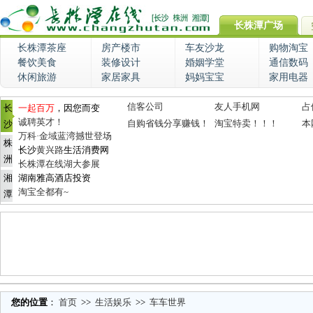
长株潭广场
长株潭茶座
房产楼市
车友沙龙
购物淘宝
餐饮美食
装修设计
婚姻学堂
通信数码
休闲旅游
家居家具
妈妈宝宝
家用电器
信客公司
友人手机网
占
长
一起百万
，因您而变
诚聘英才！
自购省钱分享赚钱！
淘宝特卖！！！
本
沙
万科·金域蓝湾撼世登场
株
长沙
黄兴路
生活消费网
洲
长株潭在线湖大参展
湘
湖南雅高酒店投资
淘宝全都有~
潭
您的位置
：
首页
>>
生活娱乐
>>
车车世界