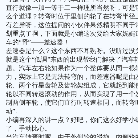
直行就像一加一等于二一样理所当然呀，可是
么个道理？转弯时位于里侧的轮子在转弯半径
有差异呀，这位提问的小伙伴果然精明不同于
划重点了啊，下面就是小编这次要给大家娓娓
车的“肾”——差速器！
差速器是什么？这个东西不耳熟呀。没听过没
就是这个“低调”东西的出现帮我们解决了汽车
题。汽车左右轮如果作为一个整体要从同一根
力，实际上它是无法转弯的，而差速器呢是由
轮、两个行星齿轮及齿轮架组成，它就起到能
轮以不同转速滚动的作用，从而实现了用一个
制两侧车轮，使它们直行时转速相同，而转弯
动”。
小编再深入的讲一点？好吧，你们这么好学小
了，手动比心。
当汽车转弯时呢，由于外侧轮的滑拖，内侧轮