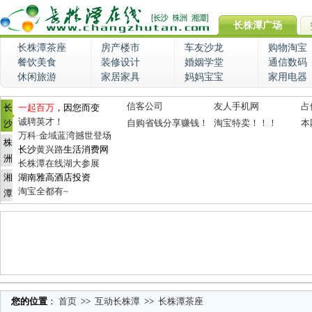
长株潭广场
长株潭茶座
房产楼市
车友沙龙
购物淘宝
餐饮美食
装修设计
婚姻学堂
通信数码
休闲旅游
家居家具
妈妈宝宝
家用电器
信客公司
友人手机网
占
长
一起百万
，因您而变
诚聘英才！
自购省钱分享赚钱！
淘宝特卖！！！
本
沙
万科·金域蓝湾撼世登场
株
长沙
黄兴路
生活消费网
洲
长株潭在线湖大参展
湘
湖南雅高酒店投资
淘宝全都有~
潭
您的位置
：
首页
>>
互动长株潭
>>
长株潭茶座