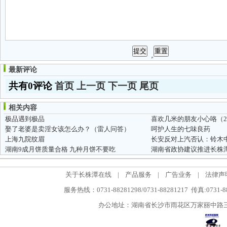
最新评论
共有0评论
首页
上一页
下一页
尾页
相关内容
极品遇到极品
喜欢几米的朋友小心咯（
娶了老婆是卖淫女该怎么办？（雷人问答）
呵护人生的七味良药
上海九院纹眉
长安反对上汽否认：铃木
湖南9成月饼质量合格 九种月饼不要吃
湖南省政协建议推进长株
关于长株潭在线
|
产品服务
|
广告业务
|
法律声
服务热线：0731-88281298/0731-88281217 传真:0731-
办公地址：湖南省长沙市雨花区万家丽中路三段5