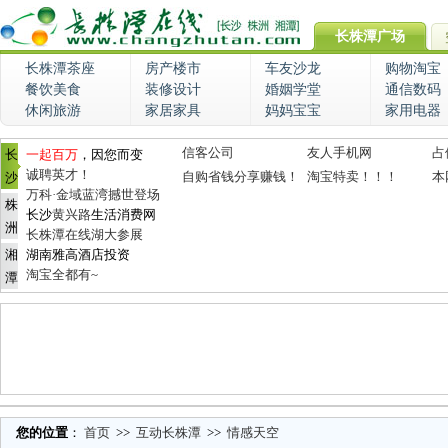
长株潭广场
长株潭茶座
房产楼市
车友沙龙
购物淘宝
餐饮美食
装修设计
婚姻学堂
通信数码
休闲旅游
家居家具
妈妈宝宝
家用电器
信客公司
友人手机网
占
长
一起百万
，因您而变
诚聘英才！
自购省钱分享赚钱！
淘宝特卖！！！
本
沙
万科·金域蓝湾撼世登场
株
长沙
黄兴路
生活消费网
洲
长株潭在线湖大参展
湘
湖南雅高酒店投资
淘宝全都有~
潭
您的位置
：
首页
>>
互动长株潭
>>
情感天空