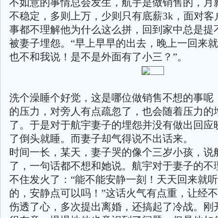
不如意的事情总会发生，航宇是做销售的，月
不稳定，多则上万，少则只有底薪3k，面对客
事都不理解他为什么这么拼，回到家中总是提
被妻子埋怨。“早上早早的出去，晚上一回来
也不和我说！是不是外面有了小三？”。
洗个澡睡个好觉，这是哪位做销售不想的事呢
的压力，对旁人有点疏忽了，也会随着压力的
了。于是对于航宇妻子的埋怨并没有做出回应
了倒头就睡。而妻子却气得说不出话来。
时间一长，某天，妻子哭的像个三岁小孩，说
了，一句话都不想和她说。航宇对于妻子的不
不住发火了：“能不能安静一刻！天天回来就
的，安静点可以吗！”这话火气有点重，让经
伤透了心，多次提出离婚，还搞起了冷战。刚