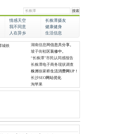
情感天空
长株潭摄友
我不同意
健康健身
人在异乡
生活信息
湖南信息网
信息共分享。
潭城铁
坡子街
社区装修中。
“长株潭”市民认同感报告
长株潭电子商务现状调查
株洲
徐家桥
生活消费网UP！
长沙SEO
网站优化
淘苹果