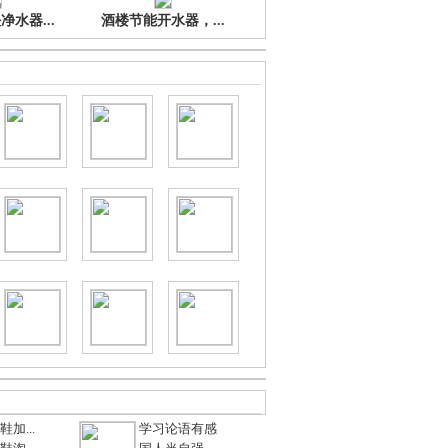
水器...
酒楼节能开水器，...
加...
学习论语有感