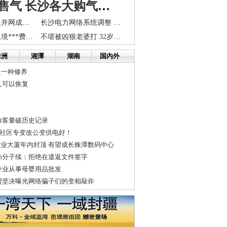
气商限量售气 长沙各大购气网点市民扎堆抢购
长株潭三市升位并网成功 每年省下1.5亿元话费
长沙电力网络系统调整 今天至明早暂停售电缴费
长株潭地区出入境***费用启动移动支付
不堪被凶狠老婆打 32岁男子坐车到长沙跳湘江自杀
株洲
湘潭
湖南
国内外
是一种修养
久可以恢复
旅客量破历史记录
沙社区专变改公变供电好！
产业大厦年内封顶 有望成长株潭数码中心
怖分子续：拒绝在遣返文件签字
专业从事母婴用品批发
盟坚决曝光网络骗子们的变相敲诈