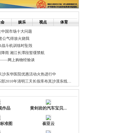
社会
娱乐
视点
体育
注中国市场十大问题
 老公气得放火烧我
1战斗机训练时坠毁
降雨 湘江长潭段暂缓禁航
“买”——网上购物经验谈
 长沙东华医院优惠活动火热进行中
包头自由组合俱乐部2010年清明三天长假库布其沙漠东线、西线穿越...
” 恐慌性购房或再现市场
72万 周边城区将****口增长点
视作品
黄剑岩的汽车宝贝...
标准图
崔亚云