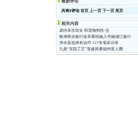
最新评论
共有0评论
首页
上一页
下一页
尾页
相关内容
虐待亲生幼女 和宠物狗性-交
株洲商业银行改革重组融入华融湘江银行
净水器选择有诀窍 315专项采访录
九鼎“东阳工艺”装修风靡福州富人圈