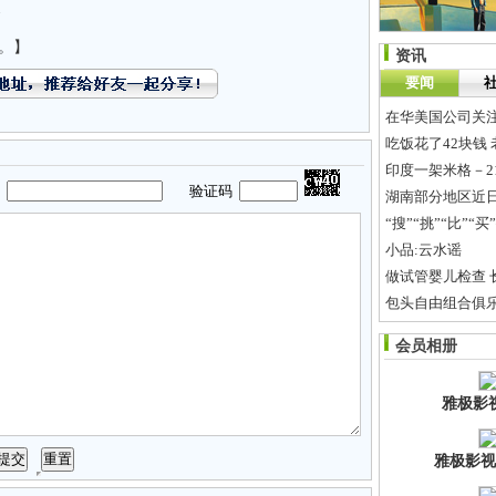
条
。】
资讯
要闻
在华美国公司关
吃饭花了42块钱
印度一架米格－2
码
验证码
湖南部分地区近日
“搜”“挑”“比”
小品:云水谣
做试管婴儿检查
一线豪宅“假降温
会员相册
北京常住人口达19
雅极影
雅极影视