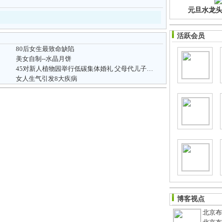
元旦水龙头净
活跃会员
80后女生最致命缺陷
美女自制--水晶月饼
45对新人植物园举行低碳集体婚礼 父母代儿子儿媳
女人生气引发8大疾病
博客视点
北京布鞋