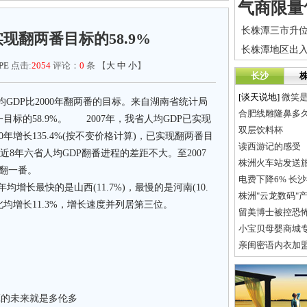
现翻两番目标的58.9%
PE
点击:
2054
评论：
0
条 【
大
中
小
】
长沙
[谈天说地]
微笑
均GDP比2000年翻两番的目标。来自湖南省统计局
合肥线雕隆鼻多
标的58.9%。 2007年，我省人均GDP已实现
双层饮料杯
00年增长135.4%(按不变价格计算)，已实现翻两番目
读西游记的感受
近8年六省人均GDP翻番进程的差距不大。至2007
株洲火车站发送
翻一番。
电费下降6% 长
年均增长最快的是山西(11.7%)，最慢的是河南(10.
株洲"云龙数码"
北均增长11.3%，增长速度并列居第三位。
留美博士被控恐
小宝贝母婴商城
亲闺密语内衣加
潭的未来就是多伦多