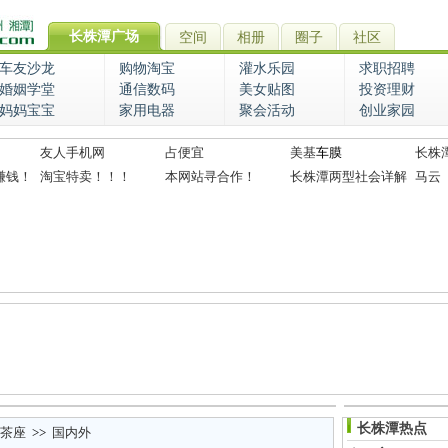
长株潭广场
空间
相册
圈子
社区
车友沙龙
购物淘宝
灌水乐园
求职招聘
婚姻学堂
通信数码
美女贴图
投资理财
妈妈宝宝
家用电器
聚会活动
创业家园
友人手机网
占便宜
美基
车膜
长株
赚钱！
淘宝特卖！！！
本网站寻合作！
长株潭两型社会详解
马云
长株潭热点
茶座
>>
国内外