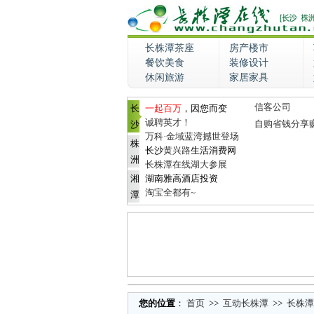
长株潭茶座
房产楼市
餐饮美食
装修设计
休闲旅游
家居家具
信客公司
长
一起百万
，因您而变
诚聘英才！
自购省钱分享
沙
万科·金域蓝湾撼世登场
株
长沙
黄兴路
生活消费网
洲
长株潭在线湖大参展
湘
湖南雅高酒店投资
淘宝全都有~
潭
您的位置
：
首页
>>
互动长株潭
>>
长株潭