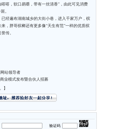
油嗒嗒，软口易嚼，带有一丝清香”，由此可见消费
一斑。
已经遍布湖南城乡的大街小巷，进入千家万户，槟
来，胖哥槟榔还有更多像“天生有范”一样的优质槟
美誉传。
户网站领导者
里修商业模式发布暨合伙人招募
。】
码
验证码