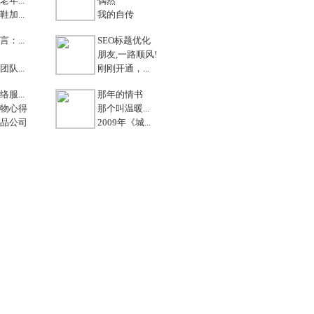
年...
偶然
加...
我的自传
：...
SEO标题优化
朋友,一路顺风!
队...
刚刚开通，...
服...
那年的情书
物心得
那个叫温暖...
品公司
2009年《城...