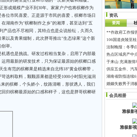
新品类的诞生是行业和市场的一次新突破和颠覆。
正形成规模产业不到30年。家家户户也将槟榔作为
受各位市民喜爱。正是源于市民的喜爱，槟榔市场日
资讯
要闻
在湖南作为“槟榔制作之乡”的湘潭，甚至达到“五
系列产品也不尽相同，其特点也是众说纷纭，久而久
**作政府工作报
果以及青果烟制，此次胖哥推出“生态绿果”这个新
106国道炎陵至
的创举。
法制晚报：冬季白
机遇也是挑战。研发过程相当复杂，启用了内部最
热点区域房产中介
，运用最新的研发技术，只为保证最原始的槟榔口感
于来山:充满激
天生有范的槟榔果是精选来自北纬18°黄金槟榔带，
供应五金件、汽
湖南省防指连续6
苛选料取料，颗颗原果都是经受1000小时阳光滋润
婚姻失败男子消极
出来的槟榔，个头娇小，纹路清晰，形状诱人，我们
济南减肥俱乐部-
究回归槟榔最原始的口感和样子，这也是胖哥槟榔研
会员相册
买箱桔子46个，
雅极影
雅极影视