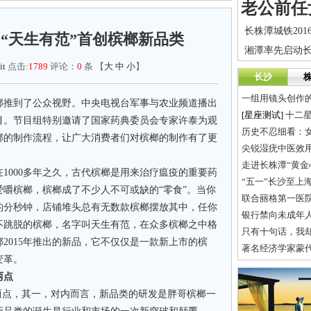
“天生有范”首创槟榔新品类
it
点击:
1789
评论：
0
条 【
大
中
小
】
长沙
一组用镜头创作
推到了公众视野。中央电视台军事与农业频道播出
[星座测试]
十二
目。节目组特别邀请了国家药典委员会专家许泰为观
历史不忍细看：
榔的制作流程，让广大消费者们对槟榔的制作有了更
尖锐湿疣中医效
走进长株潭“黄金
000多年之久，古代槟榔是用来治疗瘟疫的重要药
“五一”长沙至上
嚼槟榔，槟榔成了不少人不可或缺的“零食”。当你
联合丽格第一医
的分秒钟，店铺堆头总有无数款槟榔摆放其中，任你
银行禁向未成年
不跳脱的槟榔，名字叫天生有范，在众多槟榔之中格
只有十句话，我
2015年推出的新品，它不仅仅是一款新上市的槟
著名经济学家蒙
变革。
两点
点，其一，对内而言，新品类的研发是胖哥槟榔一