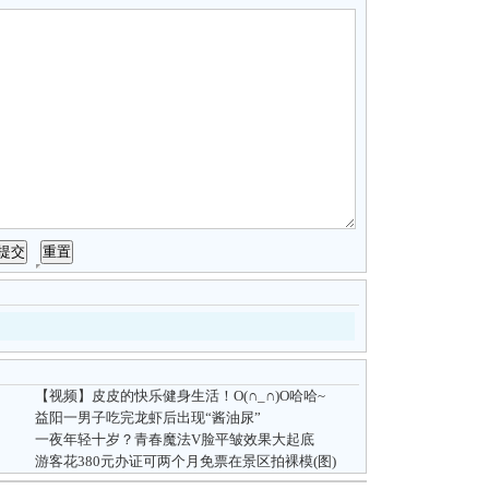
【视频】皮皮的快乐健身生活！O(∩_∩)O哈哈~
益阳一男子吃完龙虾后出现“酱油尿”
一夜年轻十岁？青春魔法V脸平皱效果大起底
游客花380元办证可两个月免票在景区拍裸模(图)