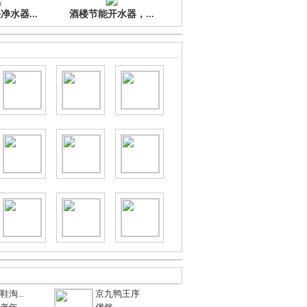
水器...
酒楼节能开水器，...
淘...
京九鸭王序