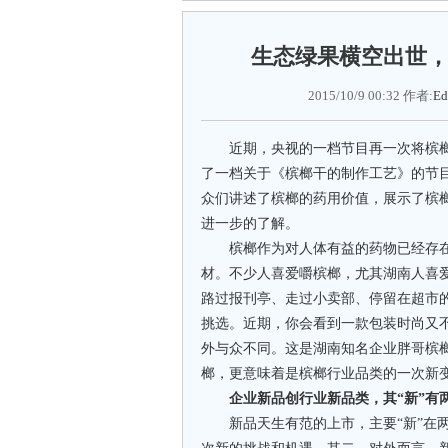
生态绿果横空出世，
2015/10/9 00:32 作者:
Ed
近期，央视的一档节目再一次将槟榔
了一档关于《槟榔干的制作工艺》的节
众们讲述了槟榔的药用价值，展示了槟
进一步的了解。
槟榔作为对人体有益的药物已经存在1
材。不少人喜爱嚼槟榔，尤其湖南人喜爱
路过报刊亭、走过小卖部、停留在超市
挑选。近期，你会看到一款包装时尚又
外与众不同。这是湖南知名企业胖哥槟榔
榔，更意味着是槟榔行业品类的一次新
企业新品创行业新品类，其“新”有
新品天生有范的上市，主要“新”在两