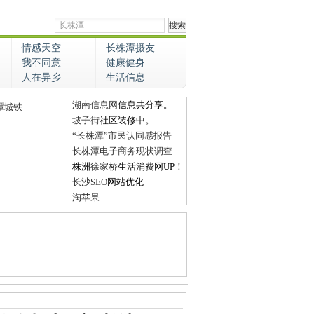
情感天空
长株潭摄友
我不同意
健康健身
人在异乡
生活信息
湖南信息网
信息共分享。
潭城铁
坡子街
社区装修中。
“长株潭”市民认同感报告
长株潭电子商务现状调查
株洲
徐家桥
生活消费网UP！
长沙SEO
网站优化
淘苹果