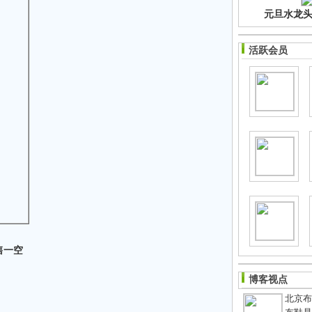
元旦水龙头净
活跃会员
售一空
博客视点
北京布鞋