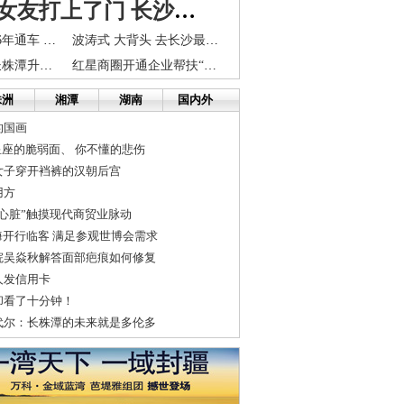
老公前任女友打上了门 长沙女子被骚扰恐吓2年不断
长株潭城铁2016年通车 长沙到株洲湘潭只要半小时
波涛式 大背头 去长沙最老理发店韵一次“上海滩”的味
湘潭率先启动长株潭升位并网预演
红星商圈开通企业帮扶“直通车” 有困难拨13975865252求助
株洲
湘潭
湖南
国内外
的国画
星座的脆弱面、 你不懂的悲伤
女子穿开裆裤的汉朝后宫
用方
心脏”触摸现代商贸业脉动
海开行临客 满足参观世博会需求
院吴焱秋解答面部疤痕如何修复
人发信用卡
却看了十分钟！
代尔：长株潭的未来就是多伦多