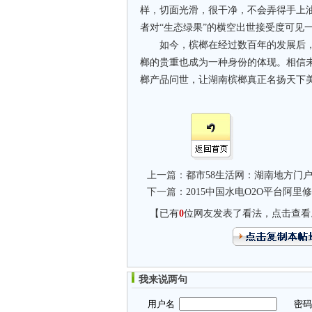
样，切面光滑，很干净，不会弄得手上
者对“生态绿果”的横空出世接受度可见
如今，槟榔在经过数百年的发展后，
榔的贵重也成为一种身份的体现。相信未
榔产品问世，让湖南槟榔真正名扬天下
上一篇：
都市58生活网：湖南地方门
下一篇：
2015中国水电O2O平台阿
【已有
0
位网友发表了看法，点击查看
我来说两句
用户名
密