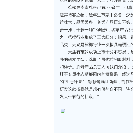
次新的挑战和机遇，其二，对外而言，
槟榔在湖南扎根已有300多年，但真
迎宾待客之物，逢年过节家中必备，深
益壮大，品类繁多，各类产品层出不穷。
步一摊，十步一铺”的地步，各家产品
之，槟榔行业形成了三大细分：烟果、青
品类，无疑是槟榔行业一次极具颠覆性
天生有范的成功上市十分不容易，是
强的研发团队，选取了最优质的原材料
和样子。胖哥产品负责人向我们介绍，“
胖哥专属生态槟榔园内的槟榔果，经过严
的“生态绿果”，颗颗饱满且新鲜，制作
研发这款槟榔就是想有所与众不同，讲
发天生有范的初衷。”