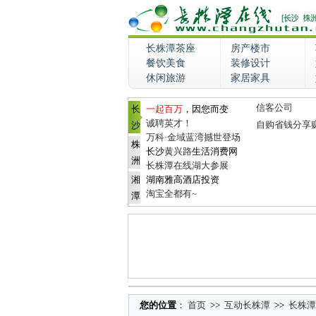
长株潭茶座
房产楼市
餐饮美食
装修设计
休闲旅游
家居家具
信客公司
长
一起百万
，因您而变
诚聘英才！
自购省钱分享
沙
万科·金域蓝湾撼世登场
株
长沙
黄兴路
生活消费网
洲
长株潭在线湖大参展
湘
湖南雅高酒店投资
淘宝全都有~
潭
您的位置
：
首页
>>
互动长株潭
>>
长株潭