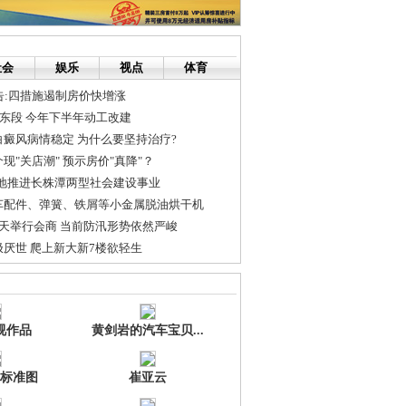
社会
娱乐
视点
体育
告:四措施遏制房价快增涨
桂东段 今年下半年动工改建
癜风病情稳定 为什么要坚持治疗?
现"关店潮" 预示房价"真降"？
情地推进长株潭两型社会建设事业
车配件、弹簧、铁屑等小金属脱油烘干机
天举行会商 当前防汛形势依然严峻
厌世 爬上新大新7楼欲轻生
减肥达人
30个是坏的 购买水果要保留小票
视作品
黄剑岩的汽车宝贝...
标准图
崔亚云