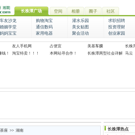
长株潭广场
空间
相册
圈子
社区
车友沙龙
购物淘宝
灌水乐园
求职招聘
婚姻学堂
通信数码
美女贴图
投资理财
妈妈宝宝
家用电器
聚会活动
创业家园
友人手机网
占便宜
美基
车膜
长株
赚钱！
淘宝特卖！！！
本网站寻合作！
长株潭两型社会详解
马云
长株潭热点
茶座
>>
湖南