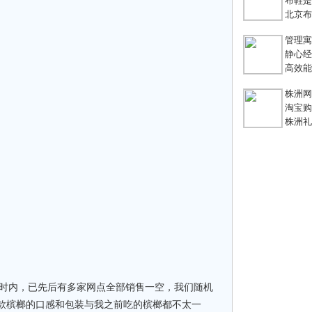
布鞋是老
北京布鞋
管理寓言
静心经
高效能团
株洲网络
淘宝购
株洲礼
小时内，已先后有多家网点全部销售一空，我们随机
这款槟榔的口感和包装与我之前吃的槟榔都不太一