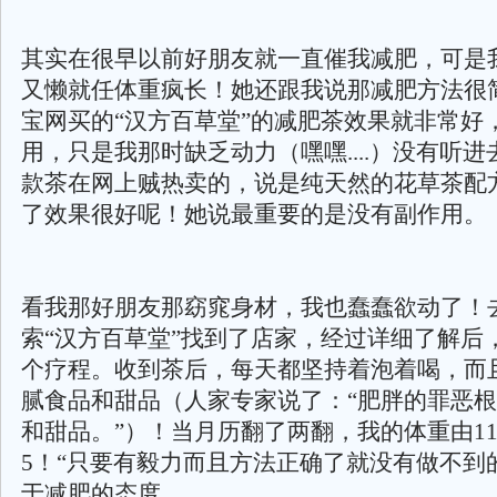
其实在很早以前好朋友就一直催我减肥，可是
又懒就任体重疯长！她还跟我说那减肥方法很
宝网买的“汉方百草堂”的减肥茶效果就非常好
用，只是我那时缺乏动力（嘿嘿....）没有听进
款茶在网上贼热卖的，说是纯天然的花草茶配
了效果很好呢！她说最重要的是没有副作用。
看我那好朋友那窈窕身材，我也蠢蠢欲动了！
索“汉方百草堂”找到了店家，经过详细了解后
个疗程。收到茶后，每天都坚持着泡着喝，而
腻食品和甜品（人家专家说了：“肥胖的罪恶
和甜品。”）！当月历翻了两翻，我的体重由11
5！“只要有毅力而且方法正确了就没有做不到
于减肥的态度….