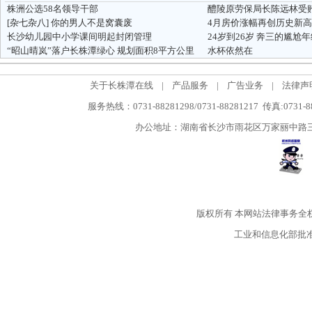
株洲公选58名领导干部
醴陵原劳保局长陈远林受贿6
[杂七杂八]
你的男人不是窝囊废
4月房价涨幅再创历史新高
长沙幼儿园中小学课间明起封闭管理
24岁到26岁 奔三的尴尬
“昭山晴岚”落户长株潭绿心 规划面积8平方公里
水杯依然在
关于长株潭在线
|
产品服务
|
广告业务
|
法律声
服务热线：0731-88281298/0731-88281217 传真:0731-
办公地址：湖南省长沙市雨花区万家丽中路三段5
版权所有
本网站法律事务全
工业和信息化部批