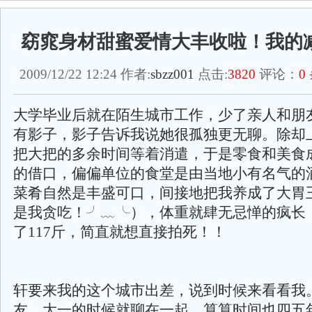
窈窕身材甜蜜爱情大丰收啦！我的
2009/12/22 12:24 作者:
sbzz001
点击:
3820
评论：
0
大学毕业后就在陌生城市工作，少了亲人和朋
有影子，影子告诉我说她很孤独更无聊。除却
把大把的多余时间等着消遣，于是零食和美食
的借口，偏偏单位的食堂是由当地小有名气的
菜肴自然是丰盛可口，间接地把我养成了大胃
是我贪吃！╯﹏╰），体重就肆无忌惮的疯长，
了117斤，简直就想直接拍死！！
轩要来我的这个城市出差，说到时候来看看我
友，大一的时候就聊在一起，算算时间也四五