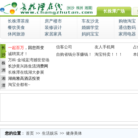
长株潭广场
长株潭茶座
房产楼市
车友沙龙
购物淘宝
餐饮美食
装修设计
婚姻学堂
通信数码
休闲旅游
家居家具
妈妈宝宝
家用电器
信客公司
友人手机网
占
长
一起百万
，因您而变
诚聘英才！
自购省钱分享赚钱！
淘宝特卖！！！
本
沙
万科·金域蓝湾撼世登场
株
长沙
黄兴路
生活消费网
洲
长株潭在线湖大参展
湘
湖南雅高酒店投资
淘宝全都有~
潭
您的位置
：
首页
>>
生活娱乐
>>
健身美体