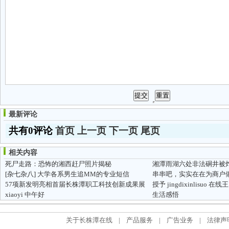
最新评论
共有0评论
首页
上一页
下一页
尾页
相关内容
死尸走路：恐怖的湘西赶尸照片揭秘
湘潭雨湖六处非法硐井被
[杂七杂八]
大学各系男生追MM的专业短信
串串吧，实实在在为商户
57项新发明亮相首届长株潭职工科技创新成果展
授予 jingdixinlisuo
xiaoyi 中午好
生活感悟
关于长株潭在线
|
产品服务
|
广告业务
|
法律声