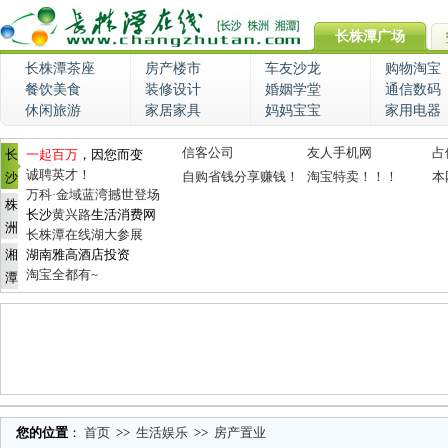
长株潭广场
长株潭茶座
房产楼市
车友沙龙
购物淘宝
餐饮美食
装修设计
婚姻学堂
通信数码
休闲旅游
家居家具
妈妈宝宝
家用电器
信客公司
友人手机网
占
长
一起百万
，因您而变
诚聘英才！
自购省钱分享赚钱！
淘宝特卖！！！
本
沙
万科·金域蓝湾撼世登场
株
长沙
黄兴路
生活消费网
洲
长株潭在线湖大参展
湘
湖南雅高酒店投资
淘宝全都有~
潭
您的位置
：
首页
>>
生活娱乐
>>
房产置业