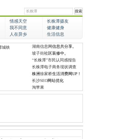
情感天空
长株潭摄友
我不同意
健康健身
人在异乡
生活信息
湖南信息网
信息共分享。
潭城铁
坡子街
社区装修中。
“长株潭”市民认同感报告
长株潭电子商务现状调查
株洲
徐家桥
生活消费网UP！
长沙SEO
网站优化
淘苹果