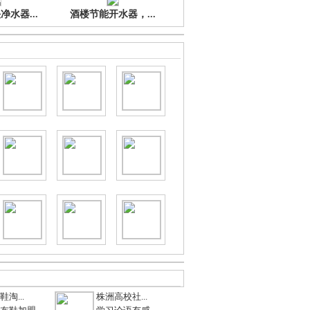
水器...
酒楼节能开水器，...
淘...
株洲高校社...