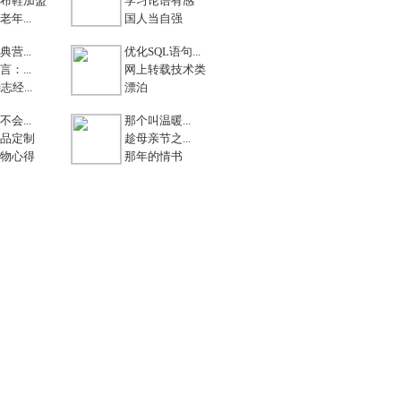
布鞋加盟
学习论语有感
年...
国人当自强
营...
优化SQL语句...
：...
网上转载技术类
志经...
漂泊
会...
那个叫温暖...
品定制
趁母亲节之...
物心得
那年的情书