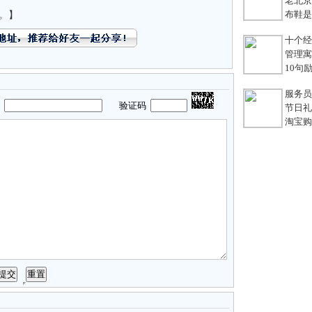
老北京
布鞋是老
。】
十个经典
管理寓言
10句励
服务员不
码
验证码
节日礼
淘宝购