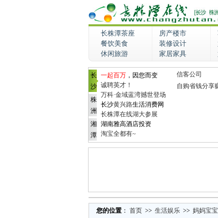
长株潭茶座
房产楼市
餐饮美食
装修设计
休闲旅游
家居家具
信客公司
长
一起百万
，因您而变
诚聘英才！
自购省钱分享
沙
万科·金域蓝湾撼世登场
株
长沙
黄兴路
生活消费网
洲
长株潭在线湖大参展
湘
湖南雅高酒店投资
淘宝全都有~
潭
您的位置
：
首页
>>
生活娱乐
>>
妈妈宝宝