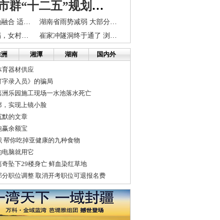
长株潭城市群“十二五”规划发布 2015年GDP将达2万亿
推进长株潭金融融合 适应城市群发展需要
湖南省雨势减弱 大部分地区转为晴热天气
湘潭县连环车祸，女村民冒暴雨扛梯救人时被撞身亡 - 复制地址
崔家冲隧洞终于通了 浏阳株树桥水7月引进长沙城区
株洲
湘潭
湖南
国内外
体育器材供应
打字录入员》的骗局
嘉洲乐园施工现场一水池落水死亡
廓，实现上镜小脸
沉默的文章
跑赢余额宝
识 帮你吃掉亚健康的九种食物
的电脑就用它
奇坠下29楼身亡 鲜血染红草地
部分职位调整 取消开考职位可退报名费