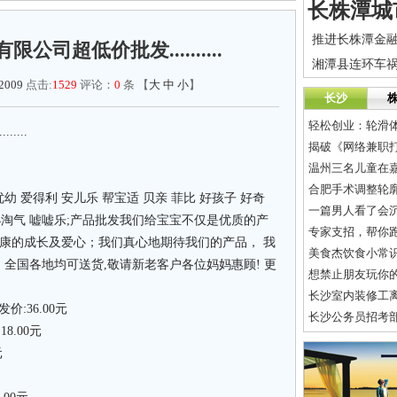
司超低价批发..........
i2009
点击:
1529
评论：
0
条 【
大
中
小
】
长沙
轻松创业：轮滑
....
揭破《网络兼职
温州三名儿童在
合肥手术调整轮
 爱得利 安儿乐 帮宝适 贝亲 菲比 好孩子 好奇
一篇男人看了会
 小淘气 嘘嘘乐;产品批发我们给宝宝不仅是优质的产
专家支招，帮你
健康的成长及爱心；我们真心地期待我们的产品， 我
美食杰饮食小常
全国各地均可送货,敬请新老客户各位妈妈惠顾! 更
想禁止朋友玩你
长沙室内装修工离
价:36.00元
长沙公务员招考
8.00元
元