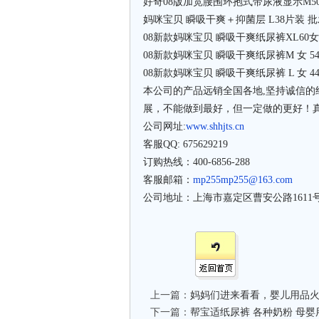
好奇08版加宽腰围环抱式带尿液显示M50片
妈咪宝贝 瞬吸干爽＋抑菌层 L38片装 批发
08新款妈咪宝贝 瞬吸干爽纸尿裤XL60女 批
08新款妈咪宝贝 瞬吸干爽纸尿裤M 女 54片
08新款妈咪宝贝 瞬吸干爽纸尿裤 L 女 44片
本公司的产品远销全国各地,坚持诚信
展，不能做到最好，但一定做的更好！
公司网址:
www.shhjts.cn
客服QQ: 675629219
订购热线：400-6856-288
客服邮箱：
mp255mp255@163.com
公司地址：上海市嘉定区曹安公路1611
上一篇：
妈妈们进来看看，婴儿用品
下一篇：
帮宝适纸尿裤 各种奶粉 母