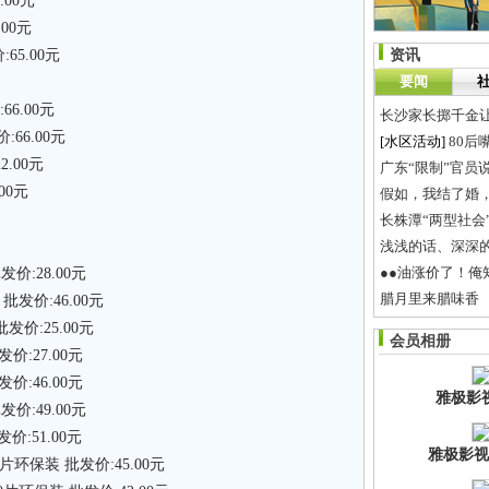
.00元
00元
65.00元
资讯
要闻
6.00元
长沙家长掷千金
66.00元
[水区活动]
80后
.00元
广东“限制”官员
00元
假如，我结了婚
长株潭“两型社会
浅浅的话、深深
●●油涨价了！
价:28.00元
腊月里来腊味香
发价:46.00元
真正的免费2G美
发价:25.00元
会员相册
21岁的大学生应
价:27.00元
价:46.00元
雅极影
价:49.00元
:51.00元
雅极影视
环保装 批发价:45.00元