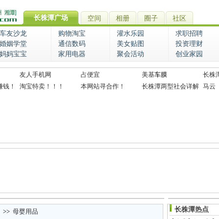
长株潭广场
空间
相册
圈子
社区
车友沙龙
购物淘宝
灌水乐园
求职招聘
婚姻学堂
通信数码
美女贴图
投资理财
妈妈宝宝
家用电器
聚会活动
创业家园
友人手机网
占便宜
美基
车膜
长株
赚钱！
淘宝特卖！！！
本网站寻合作！
长株潭两型社会详解
马云
长株潭热点
>>
母婴用品