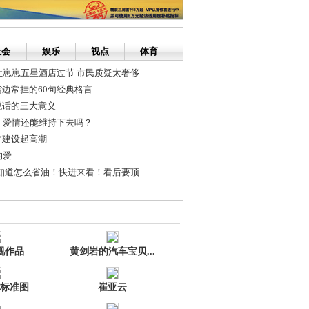
社会
娱乐
视点
体育
让崽崽五星酒店过节 市民质疑太奢侈
嘴边常挂的60句经典格言
说话的三大意义
，爱情还能维持下去吗？
”建设起高潮
的爱
俺知道怎么省油！快进来看！看后要顶
国空间-特价空间网
该懂得的
视作品
黄剑岩的汽车宝贝...
标准图
崔亚云