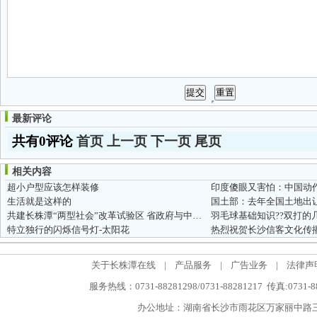
最新评论
共有0评论
首页
上一页
下一页
尾页
相关内容
超小户型应该怎样装修
印度傻眼又害怕：中国动
生活就是这样的
国土部：去年全国土地出让
共建长株潭“两型社会”改革试验区 省政府与中国保监会签署合作备...
羽毛球基础知识??双打的
特立独行的闪烁信号灯-太阳花
热烈祝贺长沙信客文化传
关于长株潭在线
|
产品服务
|
广告业务
|
法律声
服务热线：0731-88281298/0731-88281217 传真:0731-
办公地址：湖南省长沙市雨花区万家丽中路三段5