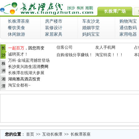
长株潭广场
长株潭茶座
房产楼市
车友沙龙
购物淘宝
餐饮美食
装修设计
婚姻学堂
通信数码
休闲旅游
家居家具
妈妈宝宝
家用电器
信客公司
友人手机网
占
长
一起百万
，因您而变
诚聘英才！
自购省钱分享赚钱！
淘宝特卖！！！
本
沙
万科·金域蓝湾撼世登场
株
长沙
黄兴路
生活消费网
洲
长株潭在线湖大参展
湘
湖南雅高酒店投资
淘宝全都有~
潭
您的位置
：
首页
>>
互动长株潭
>>
长株潭茶座