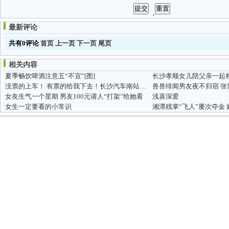
最新评论
共有0评论
首页
上一页
下一页
尾页
相关内容
夏季畅饮啤酒注意五“不宜”[图]
没票的上车！ 有票的给我下去！长沙汽车南站中秋奇遇
兽兽绯闻男友夜不归宿 
女友生气一个星期 男友100元请人“打架”给她看
浅喜深爱
女生一定要看的小常识
湘潭残掌“飞人”屡次夺金