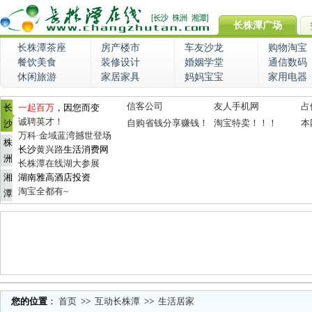
长株潭广场
长株潭茶座
房产楼市
车友沙龙
购物淘宝
餐饮美食
装修设计
婚姻学堂
通信数码
休闲旅游
家居家具
妈妈宝宝
家用电器
信客公司
友人手机网
占
长
一起百万
，因您而变
诚聘英才！
自购省钱分享赚钱！
淘宝特卖！！！
本
沙
万科·金域蓝湾撼世登场
株
长沙
黄兴路
生活消费网
洲
长株潭在线湖大参展
湘
湖南雅高酒店投资
淘宝全都有~
潭
您的位置
：
首页
>>
互动长株潭
>>
生活居家