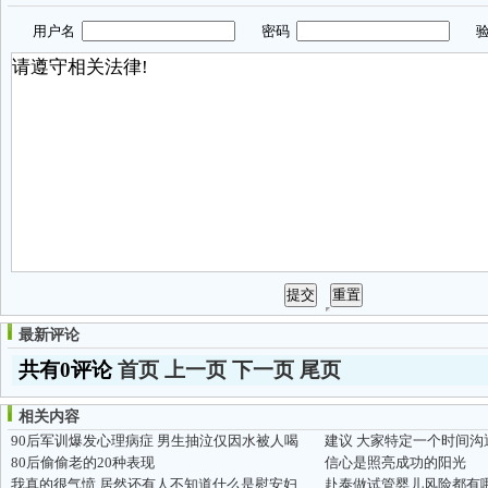
用户名
密码
验
最新评论
共有0评论
首页
上一页
下一页
尾页
相关内容
90后军训爆发心理病症 男生抽泣仅因水被人喝
建议 大家特定一个时间沟
80后偷偷老的20种表现
信心是照亮成功的阳光
我真的很气愤,居然还有人不知道什么是慰安妇 原创...
赴泰做试管婴儿风险都有