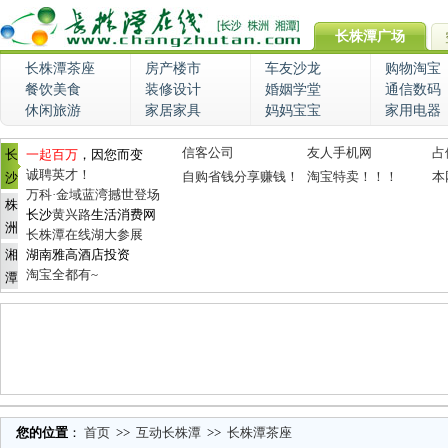
长株潭广场
长株潭茶座
房产楼市
车友沙龙
购物淘宝
餐饮美食
装修设计
婚姻学堂
通信数码
休闲旅游
家居家具
妈妈宝宝
家用电器
信客公司
友人手机网
占
长
一起百万
，因您而变
诚聘英才！
自购省钱分享赚钱！
淘宝特卖！！！
本
沙
万科·金域蓝湾撼世登场
株
长沙
黄兴路
生活消费网
洲
长株潭在线湖大参展
湘
湖南雅高酒店投资
淘宝全都有~
潭
您的位置
：
首页
>>
互动长株潭
>>
长株潭茶座