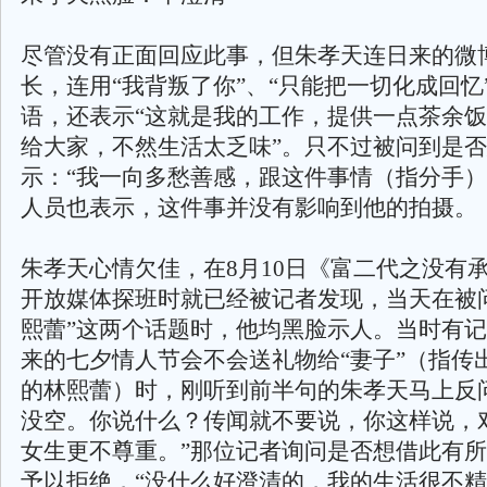
尽管没有正面回应此事，但朱孝天连日来的微
长，连用“我背叛了你”、“只能把一切化成回忆
语，还表示“这就是我的工作，提供一点茶余
给大家，不然生活太乏味”。只不过被问到是
示：“我一向多愁善感，跟这件事情（指分手）
人员也表示，这件事并没有影响到他的拍摄。
朱孝天心情欠佳，在8月10日《富二代之没有
开放媒体探班时就已经被记者发现，当天在被问
熙蕾”这两个话题时，他均黑脸示人。当时有
来的七夕情人节会不会送礼物给“妻子”（指传
的林熙蕾）时，刚听到前半句的朱孝天马上反
没空。你说什么？传闻就不要说，你这样说，
女生更不尊重。”那位记者询问是否想借此有
予以拒绝，“没什么好澄清的，我的生活很不