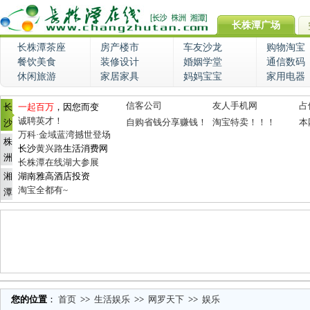
长株潭广场
长株潭茶座
房产楼市
车友沙龙
购物淘宝
餐饮美食
装修设计
婚姻学堂
通信数码
休闲旅游
家居家具
妈妈宝宝
家用电器
信客公司
友人手机网
占
长
一起百万
，因您而变
诚聘英才！
自购省钱分享赚钱！
淘宝特卖！！！
本
沙
万科·金域蓝湾撼世登场
株
长沙
黄兴路
生活消费网
洲
长株潭在线湖大参展
湘
湖南雅高酒店投资
淘宝全都有~
潭
您的位置
：
首页
>>
生活娱乐
>>
网罗天下
>>
娱乐