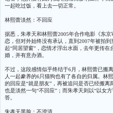
一起吃过饭，看上去一切正常。
林熙蕾淡然：不回应
据悉，朱孝天和林熙蕾2005年合作电影《东
恋，但对外始终没有承认，直到2007年被拍
起“同居望窗”，恋情才浮出水面，去年更传在
婚，并有意办酒。
不过，这段感情似乎终结于6月，林熙蕾已搬
人一起豢养的6只猫狗也有了各自的归属。林
的回应是“就是朋友”，再被追问是否已经搬离
也是淡然一句“不回应”；而朱孝天则以“以女方
答。
朱孝天黑脸：不澄清