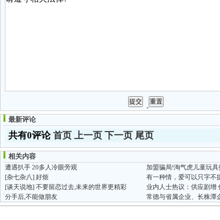
最新评论
共有0评论
首页
上一页
下一页
尾页
相关内容
遭遇扒手 20多人冷眼旁观
[杂七杂八]
好烦
有一种情，爱可以只字不
[谈天说地]
不要留恋过去,未来的世界更精彩
业内人士热议：供应剧增
分手后,不能做朋友
常德与省属企业、长株潭