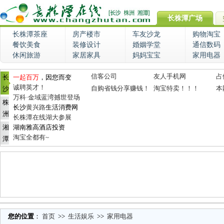
长株潭广场
长株潭茶座
房产楼市
车友沙龙
购物淘宝
餐饮美食
装修设计
婚姻学堂
通信数码
休闲旅游
家居家具
妈妈宝宝
家用电器
信客公司
友人手机网
占
长
一起百万
，因您而变
诚聘英才！
自购省钱分享赚钱！
淘宝特卖！！！
本
沙
万科·金域蓝湾撼世登场
株
长沙
黄兴路
生活消费网
洲
长株潭在线湖大参展
湘
湖南雅高酒店投资
淘宝全都有~
潭
您的位置
：
首页
>>
生活娱乐
>>
家用电器