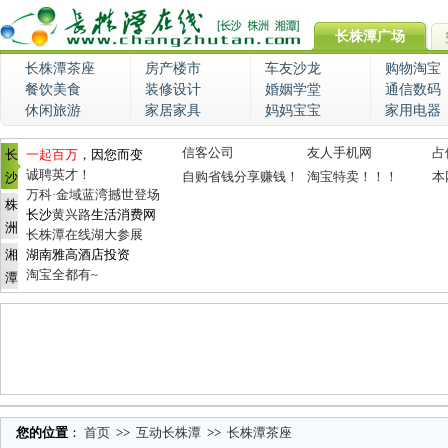
长株潭广场
长株潭茶座
房产楼市
车友沙龙
购物淘宝
餐饮美食
装修设计
婚姻学堂
通信数码
休闲旅游
家居家具
妈妈宝宝
家用电器
信客公司
友人手机网
占
长
一起百万
，因您而变
诚聘英才！
自购省钱分享赚钱！
淘宝特卖！！！
本
沙
万科·金域蓝湾撼世登场
株
长沙
黄兴路
生活消费网
洲
长株潭在线湖大参展
湘
湖南雅高酒店投资
淘宝全都有~
潭
您的位置
：
首页
>>
互动长株潭
>>
长株潭茶座