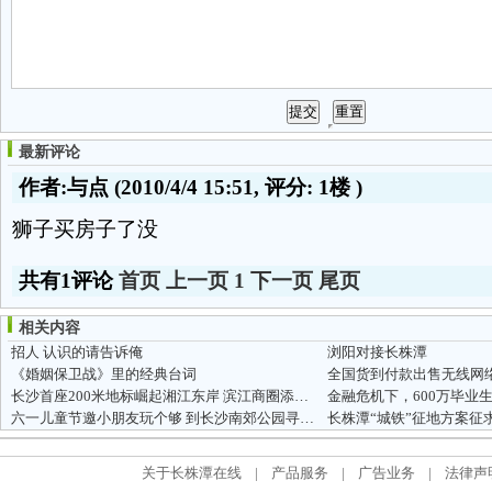
最新评论
作者:与点
(2010/4/4 15:51, 评分:
1楼
)
狮子买房子了没
共有1评论
首页
上一页
1
下一页
尾页
相关内容
招人 认识的请告诉俺
浏阳对接长株潭
《婚姻保卫战》里的经典台词
长沙首座200米地标崛起湘江东岸 滨江商圈添新领袖
金融危机下，600万毕业
六一儿童节邀小朋友玩个够 到长沙南郊公园寻宝去
长株潭“城铁”征地方案征
关于长株潭在线
|
产品服务
|
广告业务
|
法律声