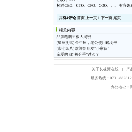
CXO！~~~
招聘CEO、CTO、CFO、COO。。。 有兴
共有4评论
首页
上一页
1
下一页
尾页
相关内容
品牌电脑主板大揭密
[星座测试]
金牛座，老公使用说明书
[杂七杂八]
欢迎新朋友“小家伙”
亲爱的 你“被分手”过么？
关于长株潭在线
|
产
服务热线：0731-88281298
办公地址：湖