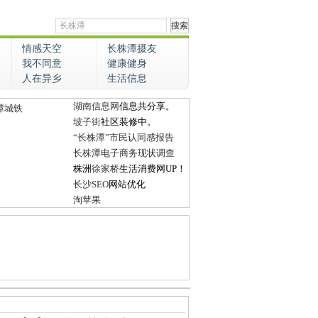
情感天空
长株潭摄友
我不同意
健康健身
人在异乡
生活信息
湖南信息网
信息共分享。
潭城铁
坡子街
社区装修中。
“长株潭”市民认同感报告
长株潭电子商务现状调查
株洲
徐家桥
生活消费网UP！
长沙SEO
网站优化
淘苹果