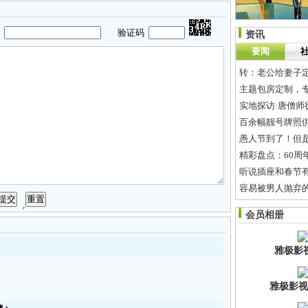
码
验证码
资讯
要闻
转：老公给妻子
主题包房定制，专
实地探访·唐僧师
百余幅靓号牌照
愚人节到了！但
精彩盘点：60周
听说插座和春节
容易被男人抛弃
开心一笑 时刻到
会员相册
维稳有所成就 三
雅极影
雅极影视