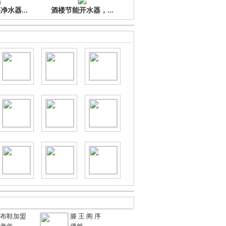
水器...
酒楼节能开水器，...
布鞋加盟
滕 王 阁 序