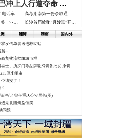
长沙一大巴冲上人行道夺命 司机失踪一夜后自首
长株潭等六城市 电话车险可以多省15%保费
高考湖南第一份录取通知书送达考生 来自清华
易修车：牵手正美丰业共创汽车后市场大格局
长沙首届娭毑“月嫂班”开班 打热线96333报名
株洲
湘潭
湖南
国内外
行将发传单者送进救助站
瘦腿~
级商贸物流枢纽城市群
米高、奥德赛、若喜士、所罗门等品牌轮滑装备批发.原装行货.订购...
出15厘米蛔虫
各位请安了！
持？
副书记 曾任重庆公安局长(图)
请选湖北随州益佳美
启动问题