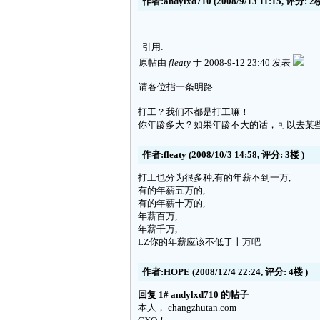
作者:andylxd710
(2008/9/13 11:15, 评分:
2
引用:
原帖由
fleaty
于 2008-9-12 23:40 发表
请各位指一条明路
打工？我们不都是打工嘛！
你年龄多大？如果年龄不大的话，可以去某
作者:fleaty
(2008/10/3 14:58, 评分:
3楼
)
打工也分为很多种,有的年薪不到一万,
有的年薪五万的,
有的年薪十万的,
年薪百万,
年薪千万,
LZ你的年薪应该不低于十万吧
作者:HOPE
(2008/12/4 22:24, 评分:
4楼
)
回复 1# andylxd710 的帖子
本人， changzhutan.com