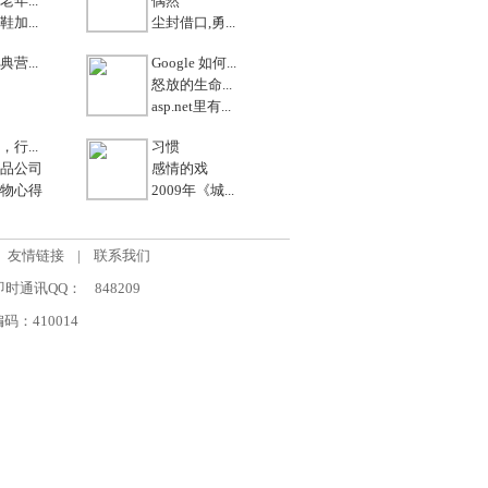
年...
偶然
加...
尘封借口,勇...
营...
Google 如何...
怒放的生命...
asp.net里有...
行...
习惯
品公司
感情的戏
物心得
2009年《城...
友情链接
|
联系我们
om 即时通讯QQ：
848209
：410014