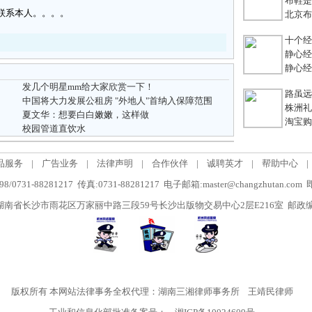
布鞋是老
趣联系本人。。。。
北京布鞋
十个经典
静心经
静心经
发几个明星mm给大家欣赏一下！
路虽远，
中国将大力发展公租房 "外地人"首纳入保障范围
株洲礼
夏文华：想要白白嫩嫩，这样做
淘宝购
校园管道直饮水
品服务
|
广告业务
|
法律声明
|
合作伙伴
|
诚聘英才
|
帮助中心
|
/0731-88281217 传真:0731-88281217 电子邮箱:master@changzhutan.c
南省长沙市雨花区万家丽中路三段59号长沙出版物交易中心2层E216室 邮政编码
版权所有
本网站法律事务全权代理：湖南三湘律师事务所
王靖民律师