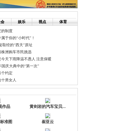
社会
娱乐
视点
体育
定的制度
属于你的“小时代”！
徒取经的“西天”原址
供株洲购车市民挑选
是今天下雨降温不愚人 注意保暖
年国庆大典中的“第一次”
有个约定
的十类女人
了
千附近尚有争夺
视作品
黄剑岩的汽车宝贝...
标准图
崔亚云