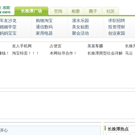
长株潭广场
空间
相册
圈子
社区
车友沙龙
购物淘宝
灌水乐园
求职招聘
婚姻学堂
通信数码
美女贴图
投资理财
妈妈宝宝
家用电器
聚会活动
创业家园
友人手机网
占便宜
美基
车膜
长株
赚钱！
淘宝特卖！！！
本网站寻合作！
长株潭两型社会详解
马云
长株潭热点
开心