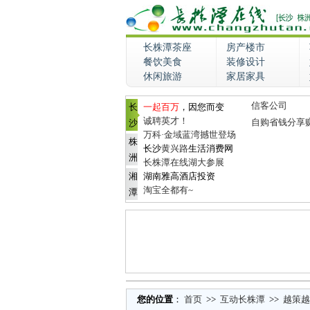
长株潭茶座
房产楼市
餐饮美食
装修设计
休闲旅游
家居家具
信客公司
长
一起百万
，因您而变
诚聘英才！
自购省钱分享
沙
万科·金域蓝湾撼世登场
株
长沙
黄兴路
生活消费网
洲
长株潭在线湖大参展
湘
湖南雅高酒店投资
淘宝全都有~
潭
您的位置
：
首页
>>
互动长株潭
>>
越策越