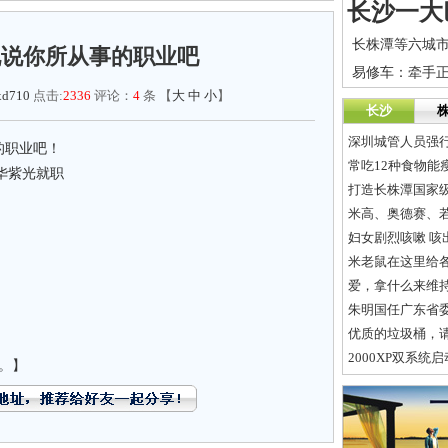
说说你所从事的职业吧
xd710
点击:
2336
评论：
4
条 【
大
中
小
】
长沙
深圳城管人员强
的职业吧！
常吃12种食物能
华紫光就职
打造长株潭国家
妇女剧烈咳嗽 咳
米老鼠在这里给
爱，拿什么来维
朱明国任广东省委
优质的垃圾桶，
2000XP双系统
。】