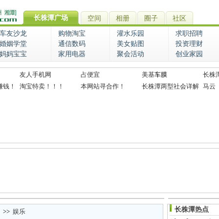
长株潭广场
空间
相册
圈子
社区
车友沙龙
购物淘宝
灌水乐园
求职招聘
婚姻学堂
通信数码
美女贴图
投资理财
妈妈宝宝
家用电器
聚会活动
创业家园
友人手机网
占便宜
美基
车膜
长株
赚钱！
淘宝特卖！！！
本网站寻合作！
长株潭两型社会详解
马云
长株潭热点
>>
娱乐