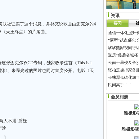
资讯
要闻
乐已经向美联社证实了这个消息，并补充说歌曲由迈克尔的4
影《天王终点》的片尾曲。
通信一体化提升
“两型”试点催化
哆哆熊鄙视同行
退房”侵袭省城楼
云南干旱殃及长
张迈克尔双CD专辑，独家收录这首《This Is I
张柏芝操持家务
会彩排、未曝光过的照片也同时首度公开。电影《天
长株潭低碳化城市
民间高手！！~~
[星座测试]
你不
会员相册
预防CPU烧毁的
雅极影
两人不搭”质疑
”途
雅极影视
。】