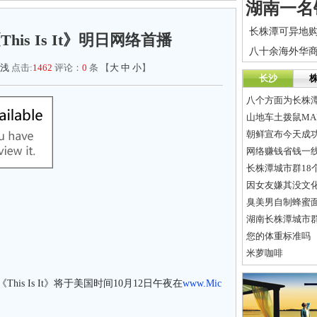
is Is It》明日网络首播
浅
点击:
1462
评论：
0
条 【
大
中
小
】
长沙
八个方面为长株
朝鲜宣布今天成
网络赚钱省钱一
长株潭城市群18
因女友嫌其没文化
臭美男自制蜂蜜
湖南长株潭城市
您的体重标准吗
米萝咖啡
 Is It》将于美国时间10月12日午夜在
www.Mic