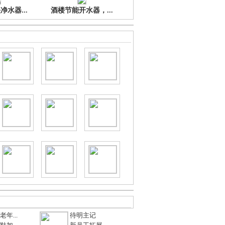
水器...
酒楼节能开水器，...
年...
待明主记