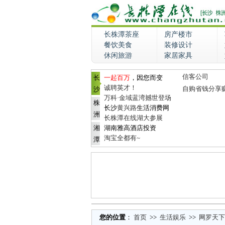
长株潭茶座
房产楼市
餐饮美食
装修设计
休闲旅游
家居家具
信客公司
长
一起百万
，因您而变
诚聘英才！
自购省钱分享
沙
万科·金域蓝湾撼世登场
株
长沙
黄兴路
生活消费网
洲
长株潭在线湖大参展
湘
湖南雅高酒店投资
淘宝全都有~
潭
您的位置
：
首页
>>
生活娱乐
>>
网罗天下