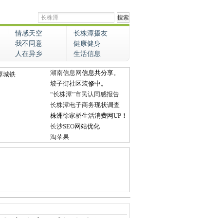
情感天空
长株潭摄友
我不同意
健康健身
人在异乡
生活信息
湖南信息网
信息共分享。
潭城铁
坡子街
社区装修中。
“长株潭”市民认同感报告
长株潭电子商务现状调查
株洲
徐家桥
生活消费网UP！
长沙SEO
网站优化
淘苹果