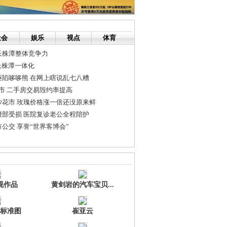
社会
娱乐
视点
体育
长株潭整体竞争力
长株潭一体化
诬陷哆哆熊 在网上瞎说乱七八糟
市 二手房交易毁约率提高
沙花市 玫瑰价格涨一倍还没原来鲜
腰部受损 医院复诊老公全程陪护
公交 享誉“世界客博会”
适合跟谁在一起
几点经验
视作品
黄剑岩的汽车宝贝...
标准图
崔亚云