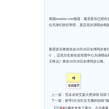
美国etonline.com报道，索尼音
位兄弟们担任和音，是迈克尔演唱会电
索尼音乐将抢先在10月26日全球同步发行这
t》，迈克尔生前在史坦普中心为演唱
王终点》将在10月28日全球同步公映。
上一篇：
范冰冰张艾嘉大秀深情 回应“
下一篇：
探寻6大当红女主播的似锦“钱
【已有
0
位网友发表了看法，点击查看