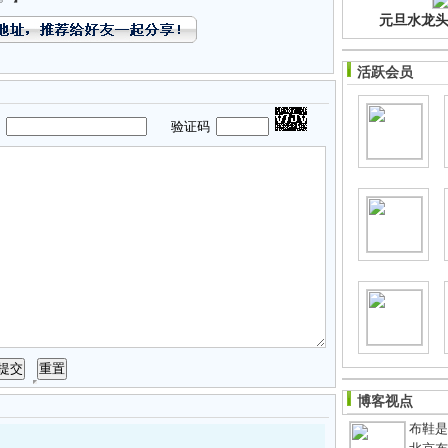
元旦水龙头净
活跃会员
码
验证码
博客视点
布鞋是老