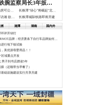
湖南一名铁腕监察局长3年扳倒53名贪腐干部
长株潭可异地购房可公积金贷款
长株潭“绿心”将崛起“北欧小镇”
八十余海外华商访湘 欲参与长株潭城市群建设
长株潭城际铁路即将开建
株洲
湘潭
湖南
国内外
潭环评开绿灯
山地车土拨鼠MARMOT品牌：经济萧条下自行车品牌如何发展？
功进行地下核试验
线，美优源母婴用品！！
个区域重点开发
 男子到书店蹭读5年
面膜（还顺带当早餐了）
群基础设施建设实行共享共建