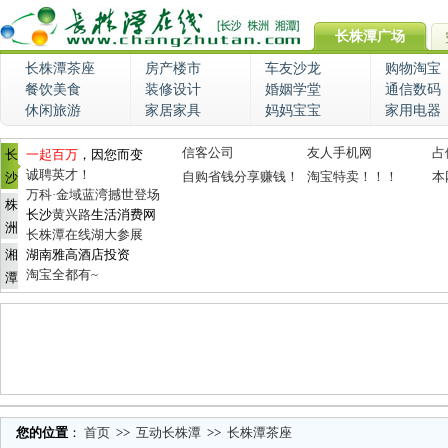
长株潭广场
长株潭茶座
房产楼市
车友沙龙
购物淘宝
餐饮美食
装修设计
婚姻学堂
通信数码
休闲旅游
家居家具
妈妈宝宝
家用电器
信客公司
友人手机网
占
长
一起百万
，因您而变
诚聘英才！
自购省钱分享赚钱！
淘宝特卖！！！
本
沙
万科·金域蓝湾撼世登场
株
长沙
黄兴路
生活消费网
洲
长株潭在线湖大参展
湘
湖南雅高酒店投资
淘宝全都有~
潭
您的位置
：
首页
>>
互动长株潭
>>
长株潭茶座