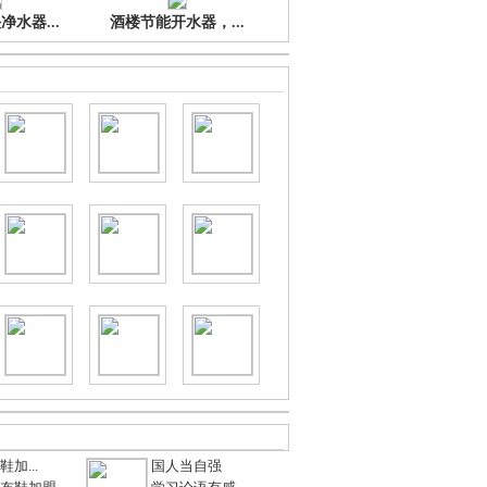
水器...
酒楼节能开水器，...
加...
国人当自强