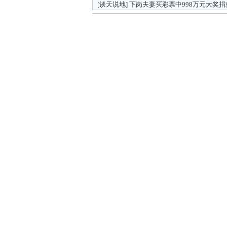
[谈天说地]
下岗夫妻买彩票中998万元大奖捐款5