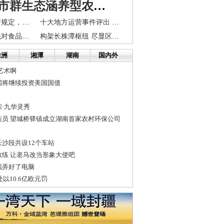
长株潭城市群生态涵养型农村建设路径研究
食品保质期有新规定，买前多个心眼
十大地方运营事件评出 长株潭并码在列
天心区全市率先对食品门店实行信用等级管理
构架长株潭枢纽 尽显区域活力
株洲
湘潭
湖南
国内外
艺术啊
国将继续投资美国国债
·九华灵秀
洁员 望城桥驿镇成立湖南首家农村环保公司
沙段共设12个车站
练 让老马改当形象大使吧
我弄好了电脑
被处以10.6亿欧元罚