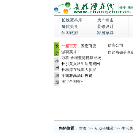
长株潭茶座
房产楼市
餐饮美食
装修设计
休闲旅游
家居家具
信客公司
长
一起百万
，因您而变
诚聘英才！
自购省钱分享
沙
万科·金域蓝湾撼世登场
株
长沙
黄兴路
生活消费网
洲
长株潭在线湖大参展
湘
湖南雅高酒店投资
淘宝全都有~
潭
您的位置
：
首页
>>
互动长株潭
>>
生活居