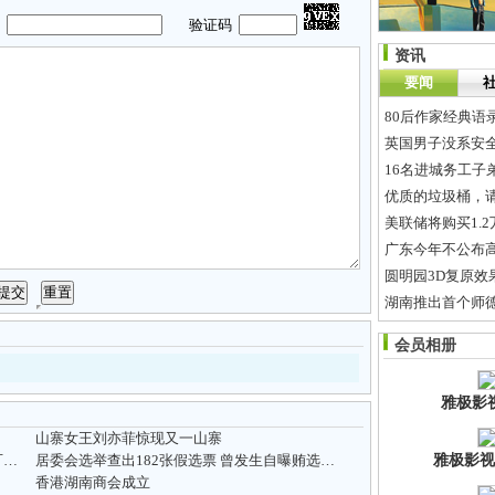
码
验证码
资讯
要闻
80后作家经典语
英国男子没系安全
16名进城务工子
优质的垃圾桶，
美联储将购买1.
广东今年不公布高
圆明园3D复原效
湖南推出首个师德
IT业30岁以下
会员相册
长沙往京沪穗火
雅极影
山寨女王刘亦菲惊现又一山寨
长沙80%市区已覆盖4G信号 今年3月长株潭可实现4G商用
居委会选举查出182张假选票 曾发生自曝贿选事件
雅极影视
香港湖南商会成立