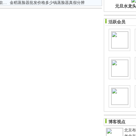
万
金稻蒸脸器批发价格多少钱蒸脸器真假分辨
元旦水龙头净
活跃会员
博客视点
北京布鞋