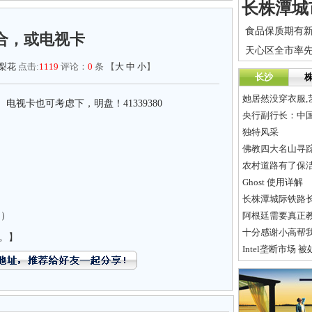
合，或电视卡
梨花
点击:
1119
评论：
0
条 【
大
中
小
】
长沙
她居然没穿衣服,
视卡也可考虑下，明盘！41339380
央行副行长：中
独特风采
佛教四大名山寻踪
农村道路有了保
Ghost 使用详解
长株潭城际铁路长
图）
阿根廷需要真正教
十分感谢小高帮
。】
Intel垄断市场 