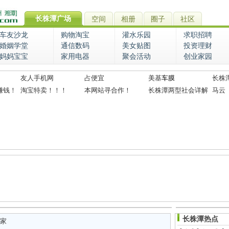
长株潭广场
空间
相册
圈子
社区
车友沙龙
购物淘宝
灌水乐园
求职招聘
婚姻学堂
通信数码
美女贴图
投资理财
妈妈宝宝
家用电器
聚会活动
创业家园
友人手机网
占便宜
美基
车膜
长株
赚钱！
淘宝特卖！！！
本网站寻合作！
长株潭两型社会详解
马云
长株潭热点
家