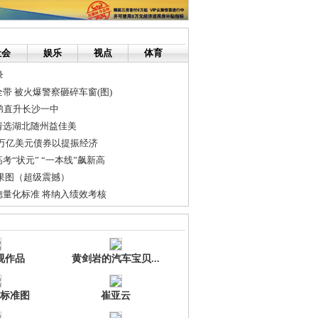
社会
娱乐
视点
体育
录
带 被火爆警察砸碎车窗(图)
弟直升长沙一中
请选湖北随州益佳美
2万亿美元债券以提振经济
考“状元” “一本线”飙新高
果图（超级震撼）
量化标准 将纳入绩效考核
最优秀企业家榜单出炉
车票飞机票紧张
视作品
黄剑岩的汽车宝贝...
标准图
崔亚云