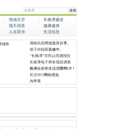
情感天空
长株潭摄友
我不同意
健康健身
人在异乡
生活信息
湖南信息网
信息共分享。
潭城铁
坡子街
社区装修中。
“长株潭”市民认同感报告
长株潭电子商务现状调查
株洲
徐家桥
生活消费网UP！
长沙SEO
网站优化
淘苹果