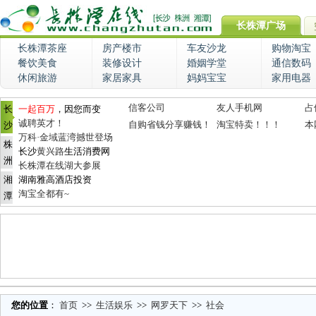
长株潭广场
长株潭茶座
房产楼市
车友沙龙
购物淘宝
餐饮美食
装修设计
婚姻学堂
通信数码
休闲旅游
家居家具
妈妈宝宝
家用电器
信客公司
友人手机网
占
长
一起百万
，因您而变
诚聘英才！
自购省钱分享赚钱！
淘宝特卖！！！
本
沙
万科·金域蓝湾撼世登场
株
长沙
黄兴路
生活消费网
洲
长株潭在线湖大参展
湘
湖南雅高酒店投资
淘宝全都有~
潭
您的位置
：
首页
>>
生活娱乐
>>
网罗天下
>>
社会