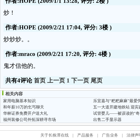
作者:HOPE
(2009/1/1 13:28, 评分:
2楼
)
炒！
作者:HOPE
(2009/2/21 17:04, 评分:
3楼
)
炒炒炒。。
作者:mraco
(2009/2/21 17:20, 评分:
4楼
)
鬼才信他的。
共有4评论
首页
上一页
1
下一页
尾页
相关内容
家用电脑基本知识
乐宜嘉与“粑粑麻麻”最爱
和年薪10万的乞丐聊天
五一大道开建地铁站 迎宾
华林证券免费开户送大礼
试管婴儿——被误读的“奇
福州装修公司外拓深耕寻市场
出售二手显示器
关于长株潭在线
|
产品服务
|
广告业务
|
法律声