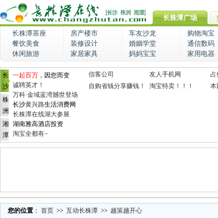
长株潭广场
长株潭茶座
房产楼市
车友沙龙
购物淘宝
餐饮美食
装修设计
婚姻学堂
通信数码
休闲旅游
家居家具
妈妈宝宝
家用电器
信客公司
友人手机网
占
长
一起百万
，因您而变
诚聘英才！
自购省钱分享赚钱！
淘宝特卖！！！
本
沙
万科·金域蓝湾撼世登场
株
长沙
黄兴路
生活消费网
洲
长株潭在线湖大参展
湘
湖南雅高酒店投资
淘宝全都有~
潭
您的位置
：
首页
>>
互动长株潭
>>
越策越开心