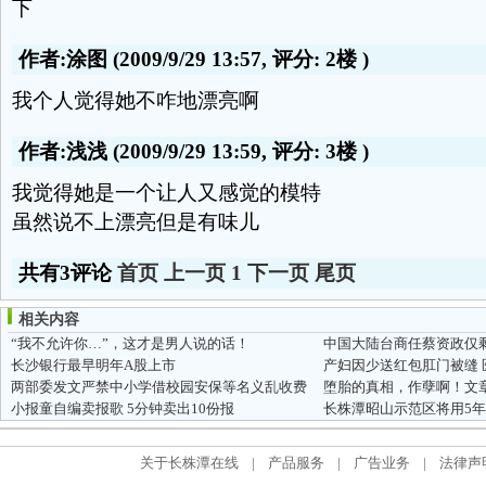
下
作者:涂图
(2009/9/29 13:57, 评分:
2楼
)
我个人觉得她不咋地漂亮啊
作者:浅浅
(2009/9/29 13:59, 评分:
3楼
)
我觉得她是一个让人又感觉的模特
虽然说不上漂亮但是有味儿
共有3评论
首页
上一页
1
下一页
尾页
相关内容
“我不允许你…”，这才是男人说的话！
长沙银行最早明年A股上市
产妇因少送红包肛门被缝
两部委发文严禁中小学借校园安保等名义乱收费
小报童自编卖报歌 5分钟卖出10份报
长株潭昭山示范区将用5
关于长株潭在线
|
产品服务
|
广告业务
|
法律声