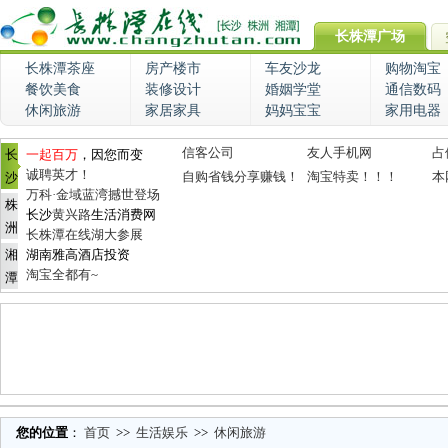
长株潭广场
长株潭茶座
房产楼市
车友沙龙
购物淘宝
餐饮美食
装修设计
婚姻学堂
通信数码
休闲旅游
家居家具
妈妈宝宝
家用电器
信客公司
友人手机网
占
长
一起百万
，因您而变
诚聘英才！
自购省钱分享赚钱！
淘宝特卖！！！
本
沙
万科·金域蓝湾撼世登场
株
长沙
黄兴路
生活消费网
洲
长株潭在线湖大参展
湘
湖南雅高酒店投资
淘宝全都有~
潭
您的位置
：
首页
>>
生活娱乐
>>
休闲旅游