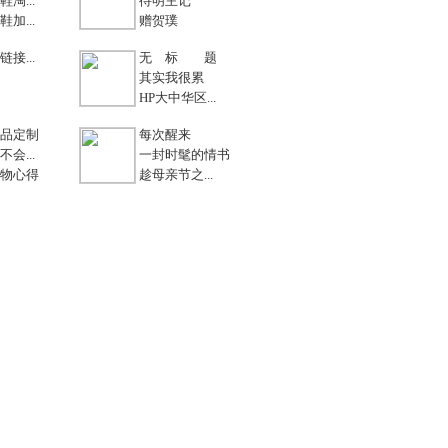
淘...
待明主记
加...
赠贺璞
接...
无 标 题
其实我很累
HP大中华区...
品定制
每次醒来
会...
一封时髦的情书
物心得
趁母亲节之...