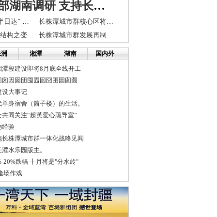
国土资源部湖南调研 支持长株潭“两型社会”建设
长株潭快递将“半日达” 县域城市将“次日达”
长株潭城市群核心区将新建泵站
湖南“长株潭”：结构之变促经济发展
长株潭城市群发展再制造产业的思考和建议
株洲
湘潭
湖南
国内外
湘潭段建设即将8月底全线开工
回囟因囡団囤囥囦囧囨囩囱囫
建设大事记
代单身宿舍（筒子楼）的生活。
共同关注“超英爱心疏导室”
物经验
施长株潭城市群一体化战略见闻
任灌水乐园版主。
-20%跌幅 十月将是"分水岭"
逢场作戏