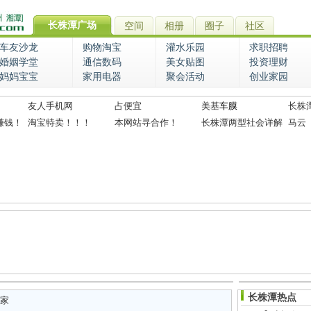
长株潭广场
空间
相册
圈子
社区
车友沙龙
购物淘宝
灌水乐园
求职招聘
婚姻学堂
通信数码
美女贴图
投资理财
妈妈宝宝
家用电器
聚会活动
创业家园
友人手机网
占便宜
美基
车膜
长株
赚钱！
淘宝特卖！！！
本网站寻合作！
长株潭两型社会详解
马云
长株潭热点
家