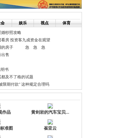
社会
娱乐
视点
体育
景婚纱照攻略
团看房 投资客九成资金在观望
空调的房子 急 急 急
号出售
说明书
试都及不了格的试题
被限期付款" 这种规定合理吗
性肠胃炎
：为什么52度白酒更受欢迎？
视作品
黄剑岩的汽车宝贝...
标准图
崔亚云