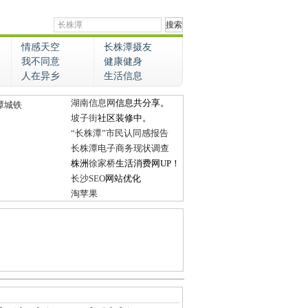
情感天空
长株潭摄友
我不同意
健康健身
人在异乡
生活信息
湖南信息网
信息共分享。
潭城铁
坡子街
社区装修中。
“长株潭”市民认同感报告
长株潭电子商务现状调查
株洲
徐家桥
生活消费网UP！
长沙SEO
网站优化
淘苹果