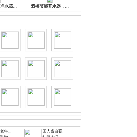
水器...
酒楼节能开水器，...
年...
国人当自强