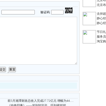
北京布鞋
北京布鞋
码
验证码
去掉超链
静心经
静心经
节日礼
服务员不
淘宝购
前5月湘潭财政总收入完成27.72亿元 增幅为44.71%
《临终囧事》——笑到软趴趴，吓到硬邦邦