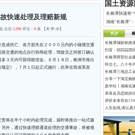
事故快速处理及理赔新规
云
点击:
1298
评论：
0
条 【
大
中
小
】
长沙
长株潭城际铁路
未造成伤亡、各方损失在２０００元内的小碰撞交通
扫盲：回囙囜囝
道路交通的地点自行协商处理，驾驶员之间签订确认
长株潭两型社会
最多３天内可获得赔偿金。６月１８日，株洲市推出
怀念七。八十年
行规定》，７月１日起正式施行，此举在我省系首
长株潭三地总工会
分享一下淘宝购
新华社丨湖南实
恭喜会员恋焰担
房价未来存在15%
人生如戏,请认真
责将在半个小时内处理完成，届时将推出一站式服
。另外，通过快速理赔通道处理的交通事故，将被视