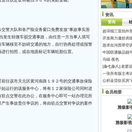
故责任认定证明被扣３０％的免赔金额。
资讯
要闻
警大队和各产险业务窗口免费发放“事故事实形
超详细三亚拍外
。当发生轻微车损交通事故，由任意一方当事人填写
开发商力邀炒房
将车辆移至不妨碍交通的地方，自行协商处理或报警
急求在河西带
场进行拍照，或在地面标记车辆轮胎位置。
中国联通极品靓
乌镇·夜色
[杂七杂八]
老婆
一张所有版主考
公积金贷款买房"
前往该市天元区黄河南路１９２号的交通事故保险
豪饮冰啤 患上急
开始运行的该服务中心，将有１２家保险公司同时进
会员相册
金润商贸名酒销售
有驻点交警在此办公，在服务中心即可一站办理完所
果产生事故责任争议的，将由驻点交警对争议的案件
雅极影
雅极影视