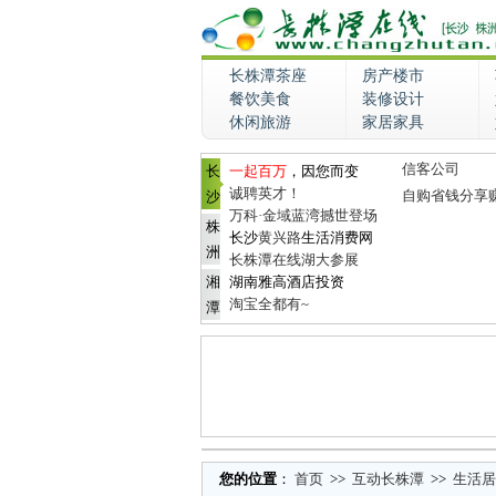
长株潭茶座
房产楼市
餐饮美食
装修设计
休闲旅游
家居家具
信客公司
长
一起百万
，因您而变
诚聘英才！
自购省钱分享
沙
万科·金域蓝湾撼世登场
株
长沙
黄兴路
生活消费网
洲
长株潭在线湖大参展
湘
湖南雅高酒店投资
淘宝全都有~
潭
您的位置
：
首页
>>
互动长株潭
>>
生活居