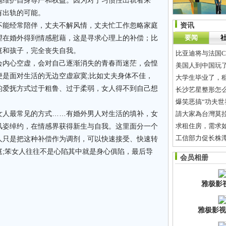
施维护自身尊严和权益。因为对于习惯性出轨者来
有出轨的可能。
不能经常陪伴，丈夫不解风情，丈夫忙工作忽略家庭
资讯
望在婚外得到情感慰藉，这是寻求心理上的补偿；比
要闻
庭和孩子，完全丧失自我。
比亚迪将与法国C
会内心空虚，会对自己逐渐消失的青春而迷茫，会惶
美国人到中国玩了一
便是面对生活的无边空虚寂寞;比如丈夫身体不佳，
大学生毕业了，
的爱抚方式过于粗鲁、过于柔弱，女人得不到自己想
长沙艺星整形怎么
爆笑恶搞“功夫世
女人最常见的方式……有婚外男人对生活的填补，女
請大家為台灣莫拉
风姿绰约，在情感界获得新生与自我。这里面分一个
求租住房，需求
工信部力促长株
人只是把这种补偿作为调剂，可以快速接受、快速转
长沙步行街抢金店
庭;笨女人往往不是心陷其中就是身心俱陷，最后导
会员相册
谷歌研发下一代
。
雅极影
雅极影视