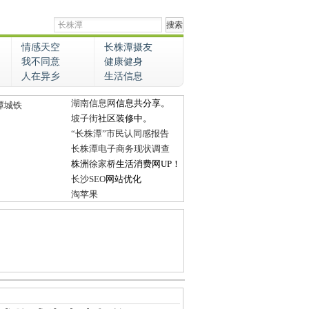
情感天空
长株潭摄友
我不同意
健康健身
人在异乡
生活信息
湖南信息网
信息共分享。
潭城铁
坡子街
社区装修中。
“长株潭”市民认同感报告
长株潭电子商务现状调查
株洲
徐家桥
生活消费网UP！
长沙SEO
网站优化
淘苹果