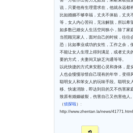
害一方在作出努力无效后，果断采取措
说，只要他有生理需求在，他就永远都
比如婚姻不够幸福，丈夫不体贴，丈夫
等，女人内心苦闷，无法解脱，所以希
如多数已婚女人生活空间狭小，除了家
当照顾完家人，面对自己的时候，往往
恐；比如事业成功的女性，工作之余，
不能让女人生理上得到满足，或者丈夫
要的方式，夫妻间又缺乏沟通等等。
以此快捷的方式来安慰心灵和身体，是
人也会慢慢珍惜自己现有的年华，变得
聪明女人和笨女人的玩味手段。聪明女
移、快速消除，即达到目的又不伤害家
致原有婚姻破裂，伤害自己又伤害他人
（
侦探啦
）:
http://www.zhentan.la/news/41771.html