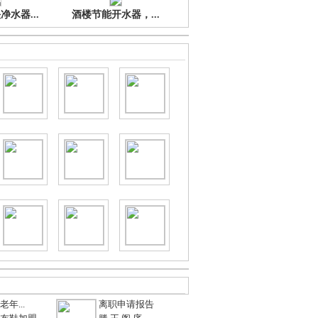
水器...
酒楼节能开水器，...
年...
离职申请报告