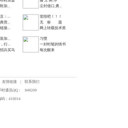
布鞋加盟
滕 王 阁 序
加...
尘封借口,勇...
：...
觉悟吧！！！
营...
无 标 题
接...
网上转载技术类
加...
习惯
行...
一封时髦的情书
招兵买马
每次醒来
友情链接
|
联系我们
om 即时通讯QQ：
848209
：410014