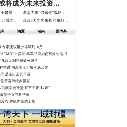
返乡置业或将成为未来投资热点,沿海开发理念将促使株洲楼盘品质提升
长沙灰蒙蒙是雾不是霾 今天最高12℃明日天气转好
湖南力推“强省会”战略：强什么？为什么强？怎么强？
长江洪峰过九江 江城防堤安然无恙
武汉6大学生来长沙挑战异地生存极限 启动资金70元/人
株洲
湘潭
湖南
国内外
 专家建议至少得等到10月
世界顶级自行车MARMOT土拨鼠:单车品牌如何有效的运用社交媒体
了几百元利息钱砍死债主
程推进 湘潭湘江大桥年底合龙
公司是走出去的平台
食堂留言簿经典留言
沙为演唱会造势 有市民要“认亲”
市民最想子女当科学家
发布 袋鼠肉高调上榜