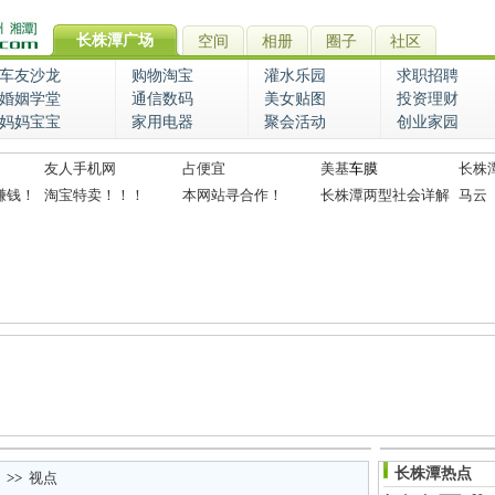
长株潭广场
空间
相册
圈子
社区
车友沙龙
购物淘宝
灌水乐园
求职招聘
婚姻学堂
通信数码
美女贴图
投资理财
妈妈宝宝
家用电器
聚会活动
创业家园
友人手机网
占便宜
美基
车膜
长株
赚钱！
淘宝特卖！！！
本网站寻合作！
长株潭两型社会详解
马云
长株潭热点
>>
视点