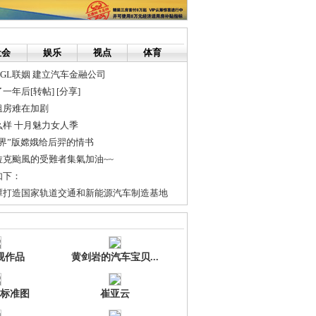
社会
娱乐
视点
体育
GL联姻 建立汽车金融公司
年后[转帖] [分享]
租房难在加剧
样 十月魅力女人季
界”版嫦娥给后羿的情书
克颱風的受難者集氣加油~~
如下：
潭打造国家轨道交通和新能源汽车制造基地
的那帮人抓住了 团伙全国作案10余起
搜索引擎
视作品
黄剑岩的汽车宝贝...
标准图
崔亚云