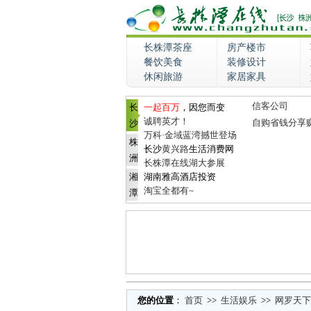
长株潭茶座
房产楼市
餐饮美食
装修设计
休闲旅游
家居家具
信客公司
长
一起百万
，因您而变
诚聘英才！
自购省钱分享
沙
万科·金域蓝湾撼世登场
株
长沙
黄兴路
生活消费网
洲
长株潭在线湖大参展
湘
湖南雅高酒店投资
淘宝全都有~
潭
您的位置
：
首页
>>
生活娱乐
>>
网罗天下