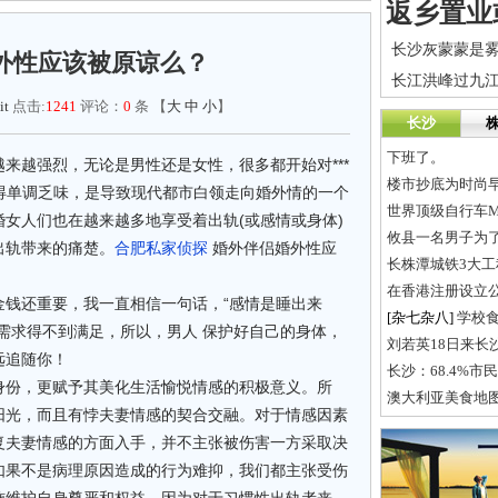
外性应该被原谅么？
it
点击:
1241
评论：
0
条 【
大
中
小
】
长沙
下班了。
来越强烈，无论是男性还是女性，很多都开始对***
楼市抄底为时尚早
变得单调乏味，是导致现代都市白领走向婚外情的一个
女人们也在越来越多地享受着出轨(或感情或身体)
攸县一名男子为
出轨带来的痛楚。
合肥私家侦探
婚外伴侣婚外性应
长株潭城铁3大工
在香港注册设立
金钱还重要，我一直相信一句话，“感情是睡出来
[杂七杂八]
学校
需求得不到满足，所以，男人 保护好自己的身体，
刘若英18日来长
远追随你！
长沙：68.4%
身份，更赋予其美化生活愉悦情感的积极意义。所
澳大利亚美食地图
阳光，而且有悖夫妻情感的契合交融。对于情感因素
复夫妻情感的方面入手，并不主张被伤害一方采取决
如果不是病理原因造成的行为难抑，我们都主张受伤