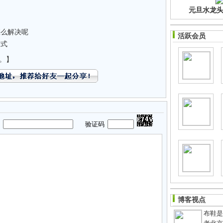
元旦水龙头净
怎么解决呢
活跃会员
方式
。】
码
验证码
博客视点
布鞋是老