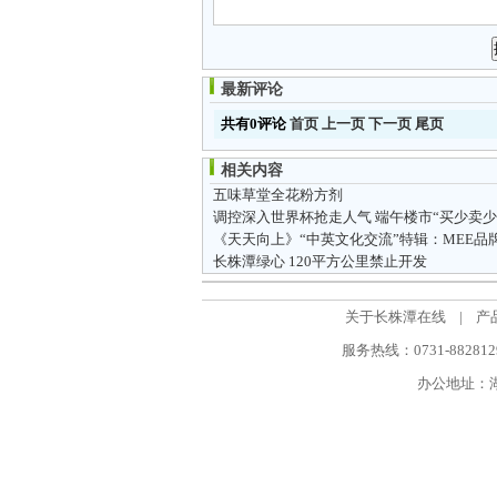
最新评论
共有0评论
首页
上一页
下一页
尾页
相关内容
五味草堂全花粉方剂
调控深入世界杯抢走人气 端午楼市“买少卖少
长株潭绿心 120平方公里禁止开发
关于长株潭在线
|
产
服务热线：0731-88281298
办公地址：湖