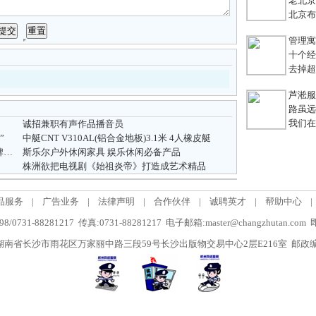
老北京
北京布鞋
管理寓言
十个经典
去掉超链
芦淞服装
路虽远，
我们在
诚招兼职有声作品播音员
”
中艇CNT V310AL(铝合金地板)3.1米 4人橡皮艇
《天天向上》“中英文化交流”特辑：MEE品牌的英伦之旅
斯乐尔户外休闲家具 娱乐休闲必备产品
株洲欲把电视剧《始祖炎帝》打造成艺术精品
品服务
|
广告业务
|
法律声明
|
合作伙伴
|
诚聘英才
|
帮助中心
|
/0731-88281217 传真:0731-88281217 电子邮箱:master@changzhutan.c
南省长沙市雨花区万家丽中路三段59号长沙出版物交易中心2层E216室 邮政编码