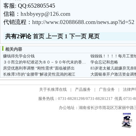
客服: QQ:652805545
信箱：
hxbbyeyp@126.com
代销流程：
http://www.02088688.com/news.asp?id=52
共有2评论
首页
上一页
1
下一页
尾页
相关内容
赚钱得先学会分钱
钱钱钱！！！！每月工资
３０而立的年纪谁还为８０－９０年代末的香港古装武侠剧感动？
学会忘记和忽略
房贷优惠利率调整 “刚性需求”面临被挤出
83岁老太被儿媳嫌弃无奈
长株潭3市的"金腰带"解读灵性流淌的湘江
大圆银泰开户激活资金调整
关于长株潭在线
|
产品服务
|
广告业务
|
法律声
服务热线：0731-88281298/0731-88281217 传真:0731-
办公地址：湖南省长沙市雨花区万家丽中路三段5