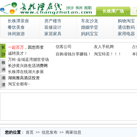
长株潭广场
长株潭茶座
房产楼市
车友沙龙
购物淘宝
餐饮美食
装修设计
婚姻学堂
通信数码
休闲旅游
家居家具
妈妈宝宝
家用电器
信客公司
友人手机网
占
长
一起百万
，因您而变
诚聘英才！
自购省钱分享赚钱！
淘宝特卖！！！
本
沙
万科·金域蓝湾撼世登场
株
长沙
黄兴路
生活消费网
洲
长株潭在线湖大参展
湘
湖南雅高酒店投资
淘宝全都有~
潭
您的位置
：
首页
>>
信息发布
>>
商家信息