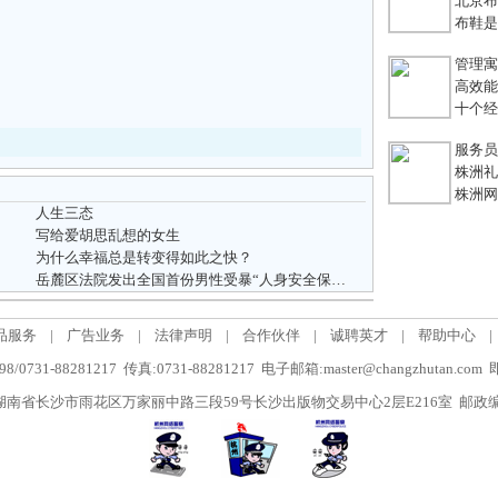
北京布鞋
布鞋是老
管理寓言
高效能团
十个经典
服务员不
株洲礼
株洲网络
人生三态
写给爱胡思乱想的女生
为什么幸福总是转变得如此之快？
岳麓区法院发出全国首份男性受暴“人身安全保护裁定”
品服务
|
广告业务
|
法律声明
|
合作伙伴
|
诚聘英才
|
帮助中心
|
/0731-88281217 传真:0731-88281217 电子邮箱:master@changzhutan.c
南省长沙市雨花区万家丽中路三段59号长沙出版物交易中心2层E216室 邮政编码