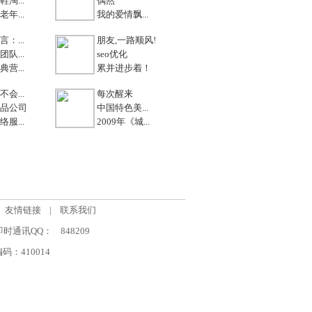
淘...
偶然
年...
我的爱情飘...
：...
朋友,一路顺风!
队...
seo优化
营...
累并进步着！
会...
每次醒来
品公司
中国特色美...
服...
2009年《城...
友情链接
|
联系我们
om 即时通讯QQ：
848209
：410014