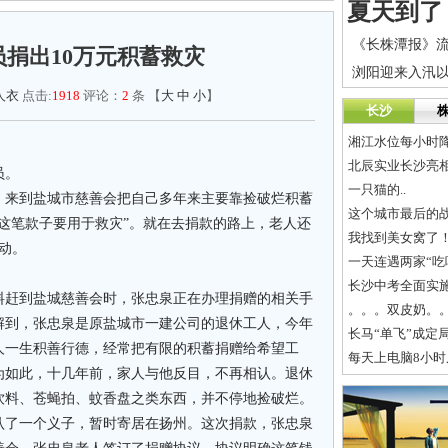
员捐出10万元积蓄救灾
人衣
点击:
1918
评论：
2
条 【
大
中
小
】
长沙
湘江水位每小时降
北辰实业长沙亮相
员。
一只猫的..
，来到盐城市慈善会把自己多年来主要靠捡破烂积蓄
这个城市最后的战
“这笔款子要用于救灾”。就在去捐款的路上，老人还
我找到美女窝了
动。
一天连遇两家“吃
长沙中考全面实
赶到盐城慈善会时，张忠泉正在办理捐赠的相关手
。。。双皮奶。
解到，张忠泉是原盐城市一建公司的退休工人，今年
长马“单飞”成定
人一生积善行德，经常把有限的积蓄捐赠给希望工
每天上电脑8小时
为如此，十几年前，家人与他反目，不再相认。退休
饮料、苍蝇拍、蚊香盘之类东西，并不停地捡破烂。
认了一个义子，暂时寄居在扬州。这次捐款，张忠泉