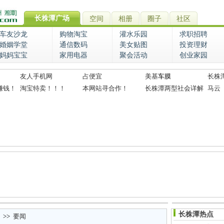
长株潭广场
空间
相册
圈子
社区
车友沙龙
购物淘宝
灌水乐园
求职招聘
婚姻学堂
通信数码
美女贴图
投资理财
妈妈宝宝
家用电器
聚会活动
创业家园
友人手机网
占便宜
美基
车膜
长株
赚钱！
淘宝特卖！！！
本网站寻合作！
长株潭两型社会详解
马云
长株潭热点
>>
要闻