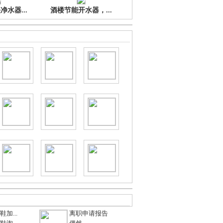
水器...
酒楼节能开水器，...
加...
离职申请报告