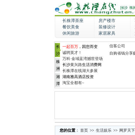
长株潭茶座
房产楼市
餐饮美食
装修设计
休闲旅游
家居家具
信客公司
长
一起百万
，因您而变
诚聘英才！
自购省钱分享
沙
万科·金域蓝湾撼世登场
株
长沙
黄兴路
生活消费网
洲
长株潭在线湖大参展
湘
湖南雅高酒店投资
淘宝全都有~
潭
您的位置
：
首页
>>
生活娱乐
>>
网罗天下