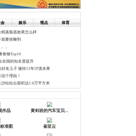
社会
娱乐
视点
体育
金稻蒸脸器效果怎么样
子就要挨鞭刑
。。。
食物Top10
在全国的知名度提升
给好友儿子 辗转12年讨债未果
来说个理由！
沙站站台面积达1.6万平方米
次有效果？-合肥艺星整形医院
视作品
黄剑岩的汽车宝贝...
标准图
崔亚云