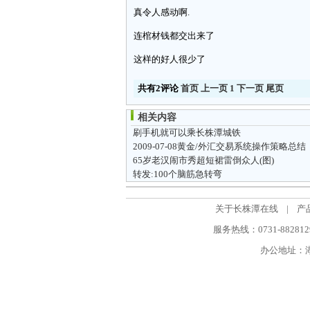
真令人感动啊.
连棺材钱都交出来了
这样的好人很少了
共有2评论
首页
上一页
1
下一页
尾页
相关内容
刷手机就可以乘长株潭城铁
2009-07-08黄金/外汇交易系统操作策略总结
65岁老汉闹市秀超短裙雷倒众人(图)
转发:100个脑筋急转弯
关于长株潭在线
|
产
服务热线：0731-88281298
办公地址：湖