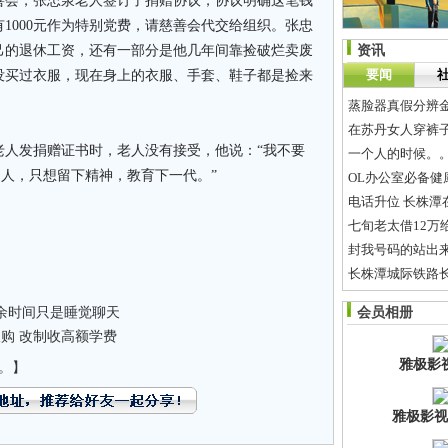
善会，张忠泉老人签订了捐赠协议，协议明确这笔钱
1000元作为特别党费，请慈善会代交给组织。张忠
己的退休工资，还有一部分是他几年间靠捡破烂卖废
资讯
要闻
没买过衣服，现在身上的衣服、手套、鞋子都是捡来
蒸脸器真假分辨
在苏丹女人穿裤
发捐赠证书时，老人没有接受，他说：“我不要
一个人的时候。
的人，只想留下精神，教育下一代。”
OL办公室必备健康
电话升位 长株潭
七旬老太借12万
封我号码的站出
长株潭城际铁路长
我的职业生涯
余时间只是睡觉聊天
会员相册
彩光祛痘印做几
购 改制收高额学费
雅极影
。】
雅极影视