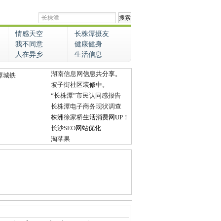
情感天空
长株潭摄友
我不同意
健康健身
人在异乡
生活信息
湖南信息网
信息共分享。
潭城铁
坡子街
社区装修中。
“长株潭”市民认同感报告
长株潭电子商务现状调查
株洲
徐家桥
生活消费网UP！
长沙SEO
网站优化
淘苹果