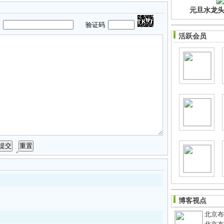
元旦水龙头净
码
验证码
活跃会员
博客视点
北京布鞋