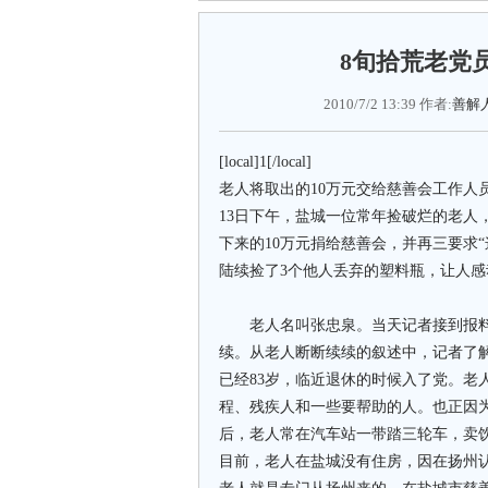
8旬拾荒老党
2010/7/2 13:39 作者:
善解
[local]1[/local]
老人将取出的10万元交给慈善会工作人
13日下午，盐城一位常年捡破烂的老人
下来的10万元捐给慈善会，并再三要求
陆续捡了3个他人丢弃的塑料瓶，让人感
老人名叫张忠泉。当天记者接到报料
续。从老人断断续续的叙述中，记者了
已经83岁，临近退休的时候入了党。老
程、残疾人和一些要帮助的人。也正因
后，老人常在汽车站一带踏三轮车，卖
目前，老人在盐城没有住房，因在扬州