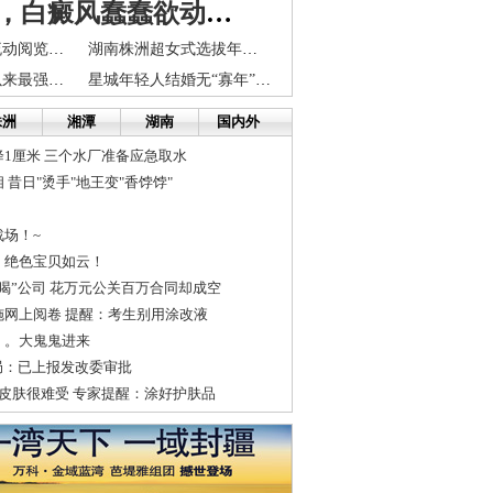
夏天到了，白癜风蠢蠢欲动，快来get白斑防治指南
《长株潭报》流动阅览室的书报好看 最好别私藏
湖南株洲超女式选拔年轻官员引发争议
浏阳迎来入汛以来最强降水 两水库超警戒水位
星城年轻人结婚无“寡年” 今年登记人数同比不降反增
株洲
湘潭
湖南
国内外
1厘米 三个水厂准备应急取水
 昔日"烫手"地王变"香饽饽"
场！~
！绝色宝贝如云！
喝”公司 花万元公关百万合同却成空
施网上阅卷 提醒：考生别用涂改液
。。大鬼鬼进来
局：已上报发改委审批
皮肤很难受 专家提醒：涂好护肤品