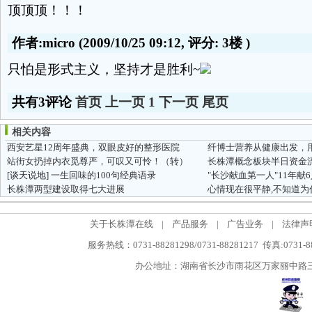
顶顶顶！！！
作者:micro
(2009/10/25 09:12, 评分:
3楼
)
只怕是形式主义，坚持才是胜利~
共有3评论
首页
上一页
1
下一页
尾页
相关内容
西安艺星12周年盛典，双眼皮好的整形医院
站街女扔掉内衣觅尊严，可叹又可怜！（转）
[谈天说地]
一生回味的100句经典语录
长株潭两型建设取得七大进展
关于长株潭在线
|
产品服务
|
广告业务
|
法律声
服务热线：0731-88281298/0731-88281217 传真:0731-
办公地址：湖南省长沙市雨花区万家丽中路三段5