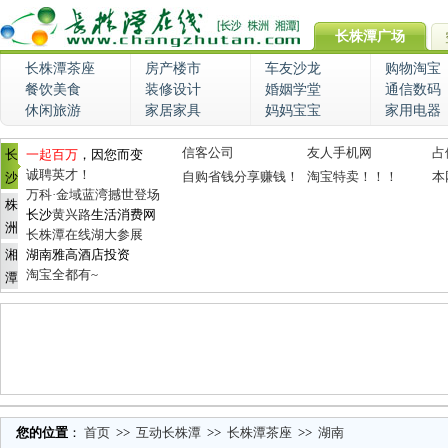
长株潭广场
长株潭茶座
房产楼市
车友沙龙
购物淘宝
餐饮美食
装修设计
婚姻学堂
通信数码
休闲旅游
家居家具
妈妈宝宝
家用电器
信客公司
友人手机网
占
长
一起百万
，因您而变
诚聘英才！
自购省钱分享赚钱！
淘宝特卖！！！
本
沙
万科·金域蓝湾撼世登场
株
长沙
黄兴路
生活消费网
洲
长株潭在线湖大参展
湘
湖南雅高酒店投资
淘宝全都有~
潭
您的位置
：
首页
>>
互动长株潭
>>
长株潭茶座
>>
湖南