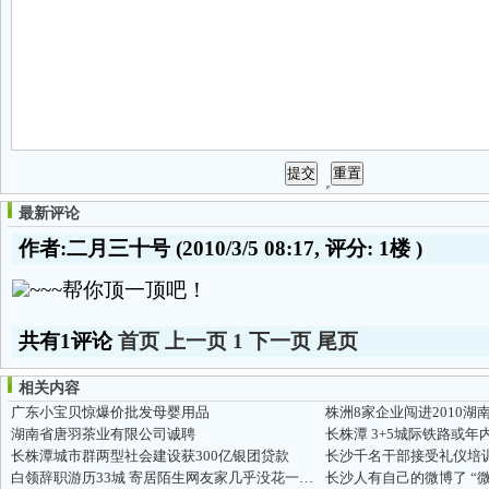
最新评论
作者:二月三十号
(2010/3/5 08:17, 评分:
1楼
)
~~~帮你顶一顶吧！
共有1评论
首页
上一页
1
下一页
尾页
相关内容
广东小宝贝惊爆价批发母婴用品
株洲8家企业闯进2010湖
湖南省唐羽茶业有限公司诚聘
长株潭 3+5城际铁路或年
长株潭城市群两型社会建设获300亿银团贷款
长沙千名干部接受礼仪培训
白领辞职游历33城 寄居陌生网友家几乎没花一分钱