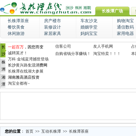
长株潭广场
长株潭茶座
房产楼市
车友沙龙
购物淘宝
餐饮美食
装修设计
婚姻学堂
通信数码
休闲旅游
家居家具
妈妈宝宝
家用电器
信客公司
友人手机网
占
长
一起百万
，因您而变
诚聘英才！
自购省钱分享赚钱！
淘宝特卖！！！
本
沙
万科·金域蓝湾撼世登场
株
长沙
黄兴路
生活消费网
洲
长株潭在线湖大参展
湘
湖南雅高酒店投资
淘宝全都有~
潭
您的位置
：
首页
>>
互动长株潭
>>
长株潭茶座