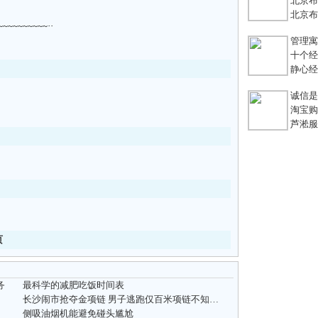
北京布鞋
北京布鞋
~~~~~~~~··
管理寓言
十个经典
静心经
诚信是
淘宝购
芦淞服装
页
务
最科学的减肥吃饭时间表
长沙闹市抢夺金项链 男子逃跑仅百米项链不知所踪
侧吸油烟机能避免碰头尴尬