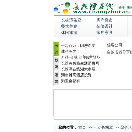
长株潭茶座
房产楼市
餐饮美食
装修设计
休闲旅游
家居家具
信客公司
长
一起百万
，因您而变
诚聘英才！
自购省钱分享
沙
万科·金域蓝湾撼世登场
株
长沙
黄兴路
生活消费网
洲
长株潭在线湖大参展
湘
湖南雅高酒店投资
淘宝全都有~
潭
您的位置
：
首页
>>
互动长株潭
>>
聚会活