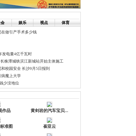
社会
娱乐
视点
体育
现在做引产手术多少钱
年发电量4亿千瓦时
 长株潭城铁滨江新城站开始主体施工
和校园安全 长沙9月5日报到
胜病魔上大学
赚钱少没地位
当务之急是创造和平气氛
“觉主”们都有睡好睡满吗？
视作品
黄剑岩的汽车宝贝...
标准图
崔亚云