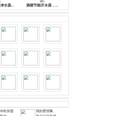
水器...
酒楼节能开水器，...
布鞋加盟
我的爱情飘...