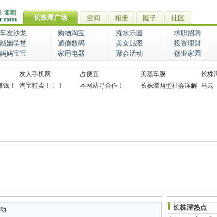
长株潭广场
空间
相册
圈子
社区
车友沙龙
购物淘宝
灌水乐园
求职招聘
婚姻学堂
通信数码
美女贴图
投资理财
妈妈宝宝
家用电器
聚会活动
创业家园
友人手机网
占便宜
美基
车膜
长株
赚钱！
淘宝特卖！！！
本网站寻合作！
长株潭两型社会详解
马云
长株潭热点
动