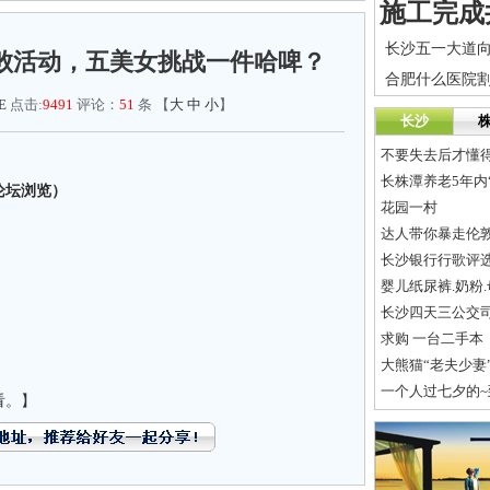
败活动，五美女挑战一件哈啤？
合肥什么医院
E
点击:
9491
评论：
51
条 【
大
中
小
】
长沙
不要失去后才懂
长株潭养老5年内
论坛浏览）
花园一村
达人带你暴走伦
长沙银行行歌评
婴儿纸尿裤.奶粉
长沙四天三公交
求购 一台二手本
大熊猫“老夫少妻
！
一个人过七夕的
看。】