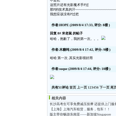
不是把
这照片还有光影魔术手P过
那P的技术真的汗~~~~~~~~~~~~~~~~~~~~~~~~
我想应该没有P过把
作者:HOPE
(2009/8/4 17:33, 评分:
8楼
)
回复 8# 米老鼠 的帖子
哈哈，抱歉了，我的第一次。。。
作者:木糖纯
(2009/8/4 17:42, 评分:
9楼
)
哈哈 第一次..其实光影很好用
作者:suque
(2009/8/4 17:44, 评分:
10楼
)
共有51评论
首页
上一页
1
2
3
4
5
6
下一页
尾
相关内容
长沙高考生可享免费减压按摩 还提供上门服
【上海】上海汽车租赁，服务，包车！！
版主带你畅游东南亚——新加坡Singapore