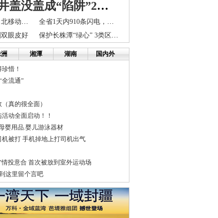
施工完成井盖没盖成“陷阱”20分钟内2个市民掉井下
长沙五一大道向北移动两车道 不影响机动车通行
全省1天内910条闪电，今起天气转晴气温回升
割双眼皮好
保护长株潭“绿心” 3类区域为禁止开发区
株洲
湘潭
湖南
国内外
得珍惜！
“全流通”
敦（真的很全面）
选活动全面启动！！
.母婴用品.婴儿游泳器材
司机被打 手机掉地上打司机出气
”情投意合 首次被放到室外运动场
~到这里留个言吧