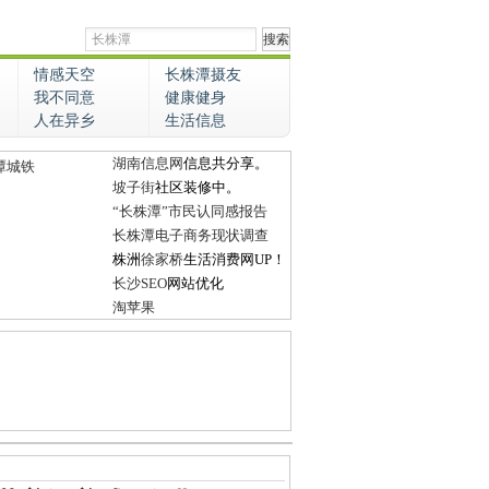
情感天空
长株潭摄友
我不同意
健康健身
人在异乡
生活信息
湖南信息网
信息共分享。
潭城铁
坡子街
社区装修中。
“长株潭”市民认同感报告
长株潭电子商务现状调查
株洲
徐家桥
生活消费网UP！
长沙SEO
网站优化
淘苹果