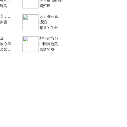
加...
学习论语有感
淘...
赠贺璞
：...
天下没有免...
营...
漂泊
怒放的生命...
金
那年的情书
物心得
中国特色美...
加...
感情的戏