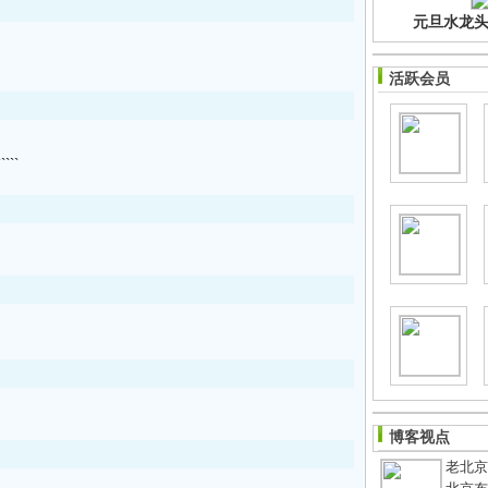
元旦水龙头净
活跃会员
``
博客视点
老北京