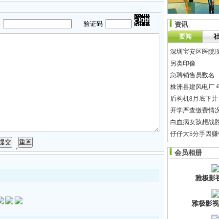
码
验证码
资讯
要闻
深圳宝安区医院
另类印像
急聘销售员数名
株洲县建风电厂 
盾构机8月底下井
开学严查缴费情况
白血病女孩想战
仔仔大S分手因
朝鲜媒体称半岛
会员相册
3.21世界睡眠日
雅极影
雅极影视