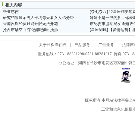
相关内容
毕业感伤
[杂七杂八]
12星座精美短
研究结果显示男人平均每天看女人43分钟
香港反腐经验只能开眼无法开花
抢占市场空白 荣记醋吧商机无限
[星座测试]
【爱情运势】甜
关于长株潭在线
|
产品服务
|
广告业务
|
法律声
服务热线：0731-88281298/0731-88281217 传真:0731-
办公地址：湖南省长沙市雨花区万家丽中路三段5
版权所有
本网站法律事务全
工业和信息化部批