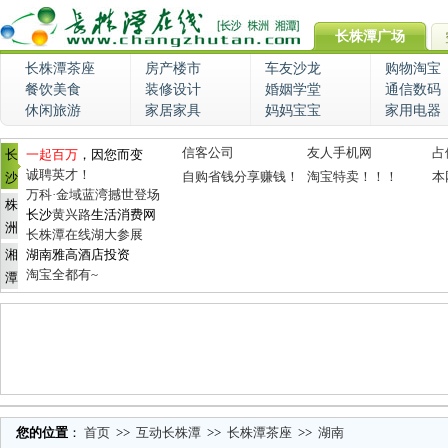
长株潭广场
长株潭茶座
房产楼市
车友沙龙
购物淘宝
餐饮美食
装修设计
婚姻学堂
通信数码
休闲旅游
家居家具
妈妈宝宝
家用电器
信客公司
友人手机网
占
长
一起百万
，因您而变
诚聘英才！
自购省钱分享赚钱！
淘宝特卖！！！
本
沙
万科·金域蓝湾撼世登场
株
长沙
黄兴路
生活消费网
洲
长株潭在线湖大参展
湘
湖南雅高酒店投资
淘宝全都有~
潭
您的位置
：
首页
>>
互动长株潭
>>
长株潭茶座
>>
湖南